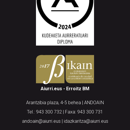
Aiurri.eus - Erroitz BM
Arantzibia plaza, 4-5 behea | ANDOAIN
Tel.: 943 300 732 | Faxa: 943 300 731
andoain@aiurri.eus | idazkaritza@aiurri.eus