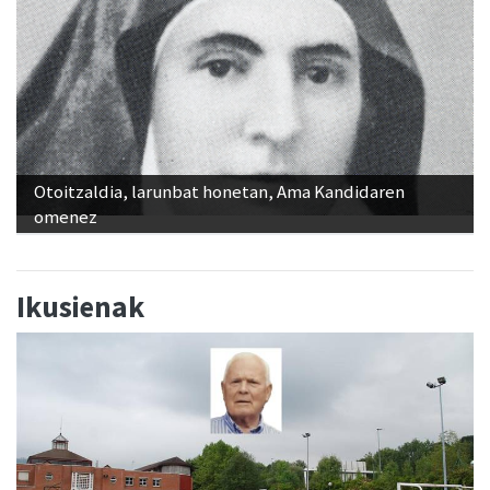
Otoitzaldia, larunbat honetan, Ama Kandidaren
omenez
Ikusienak