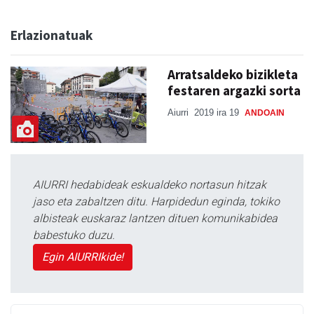
Erlazionatuak
Arratsaldeko bizikleta
festaren argazki sorta
Aiurri
2019 ira 19
ANDOAIN
AIURRI hedabideak eskualdeko nortasun hitzak
jaso eta zabaltzen ditu. Harpidedun eginda, tokiko
albisteak euskaraz lantzen dituen komunikabidea
babestuko duzu.
Egin AIURRIkide!