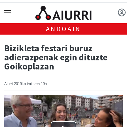
ANDOAIN
Bizikleta festari buruz
adierazpenak egin dituzte
Goikoplazan
Aiurri
2019ko irailaren 19a