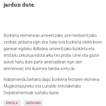
jardun dute.
Bizikleta ekimenean umeentzako zein helduentzako
zenbait jarduera egin dira; hala nola bizikleta elektrikoen
gainean egiteko ibilbidea, umeentzako bizikleta eta
irristailu zirkuitua edota arku-tiro proba. Ume eta gazte
askok hartu dute parte arratsaldean egin den
ekimenean, eta ikusmira handia sortu du.
Nabarmendu beharra dago, bizikleta festaren ekimena
Mugikortasuneko eta Lurralde Antolaketako
Departamentuak sustatu duela.
KIROLA
ANDOAIN