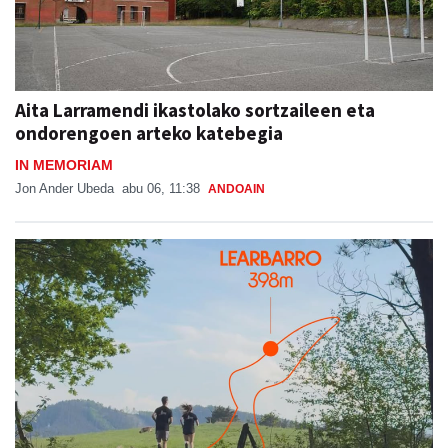
Aita Larramendi ikastolako sortzaileen eta
ondorengoen arteko katebegia
IN MEMORIAM
Jon Ander Ubeda
abu 06, 11:38
ANDOAIN