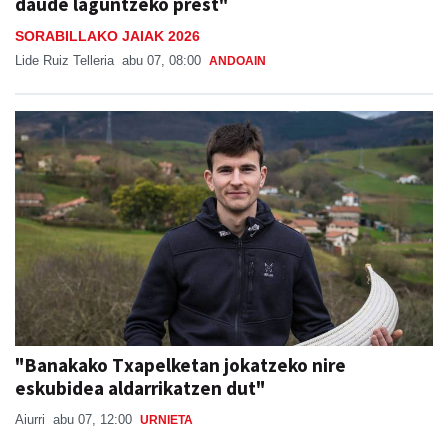
daude laguntzeko prest"
SORABILLAKO JAIAK 2026
Lide Ruiz Telleria
abu 07, 08:00
ANDOAIN
"Banakako Txapelketan jokatzeko nire
eskubidea aldarrikatzen dut"
Aiurri
abu 07, 12:00
URNIETA