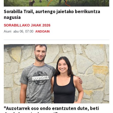
Sorabilla Trail, aurtengo jaietako berrikuntza
nagusia
SORABILLAKO JAIAK 2026
Aiurri
abu 06, 07:00
ANDOAIN
"Auzotarrek oso ondo erantzuten dute, beti