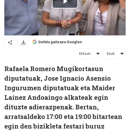
Gehitu gaitzazu Googlen
Entzun
Itzuli
Rafaela Romero Mugikortasun
diputatuak, Jose Ignacio Asensio
Ingurumen diputatuak eta Maider
Lainez Andoaingo alkateak egin
dituzte adierazpenak. Bertan,
arratsaldeko 17:00 eta 19:00 bitartean
egin den bizikleta festari buruz