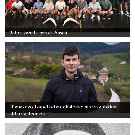
Babes zabala jaso du Ansak
"Banakako Txapelketan jokatzeko nire eskubidea
aldarrikatzen dut"