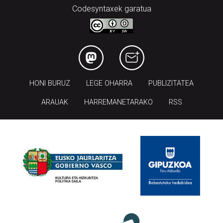
Codesyntaxek garatua
HONI BURUZ
LEGE OHARRA
PUBLIZITATEA
ARAUAK
HARREMANETARAKO
RSS