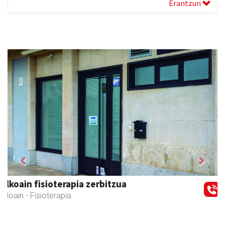
Erantzun
Previous
Next
Keinu euskal jantziak
Andoain
- Arropa-dendak