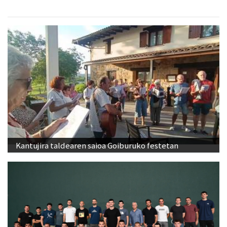
Kantujira taldearen saioa Goiburuko festetan