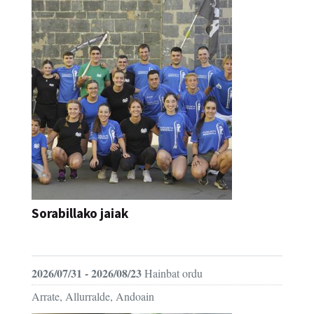
Sorabillako jaiak
FESTAK
2026/07/31 - 2026/08/23
Hainbat ordu
Arrate, Allurralde, Andoain