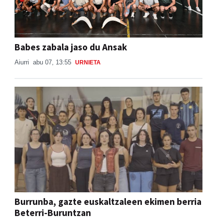
Babes zabala jaso du Ansak
Aiurri
abu 07, 13:55
URNIETA
Burrunba, gazte euskaltzaleen ekimen berria
Beterri-Buruntzan