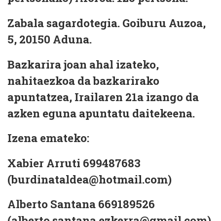
Zabala sagardotegia. Goiburu Auzoa,
5, 20150 Aduna.
Bazkarira joan ahal izateko
,
nahitaezkoa da bazkarirako
apuntatzea
,
Irailaren 21a
izango da
azken eguna apuntatu daitekeena.
Izena emateko:
Xabier Arruti 699487683
(burdinataldea@hotmail.com)
Alberto Santana 669189526
(alberto.santana.ezkerra@gmail.com
)