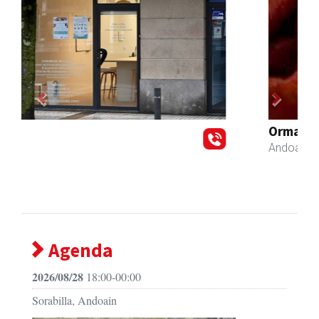
Previous
Next
Ormaki urdaitegia
Andoain
- Urdaitegiak
Agenda
2026/08/28
18:00-00:00
Sorabilla, Andoain