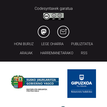
Codesyntaxek garatua
HONI BURUZ
LEGE OHARRA
PUBLIZITATEA
ARAUAK
HARREMANETARAKO
RSS