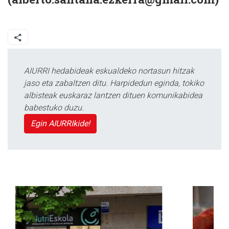
AIURRI hedabideak eskualdeko nortasun hitzak
jaso eta zabaltzen ditu. Harpidedun eginda, tokiko
albisteak euskaraz lantzen dituen komunikabidea
babestuko duzu.
Egin AIURRIkide!