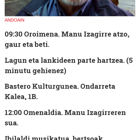
ANDOAIN
09:30 Oroimena.
Manu Izagirre atzo,
gaur eta beti.
Lagun eta lankideen parte hartzea. (5
minutu gehienez)
Bastero Kulturgunea. Ondarreta
Kalea, 1B.
12:00 Omenaldia.
Manu Izagirreren
sua.
Ibilaldi musikatua, bertsoak,