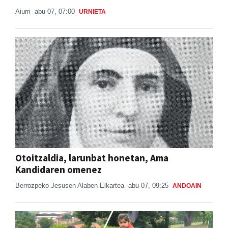
Aiurri
abu 07, 07:00
URNIETA
Otoitzaldia, larunbat honetan, Ama
Kandidaren omenez
Berrozpeko Jesusen Alaben Elkartea
abu 07, 09:25
ANDOAIN