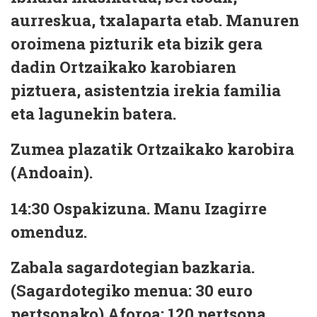
aurreskua, txalaparta etab. Manuren
oroimena pizturik eta bizik gera
dadin Ortzaikako karobiaren
piztuera, asistentzia irekia familia
eta lagunekin batera.
Zumea plazatik Ortzaikako karobira
(Andoain).
14:30 Ospakizuna.
Manu Izagirre
omenduz.
Zabala sagardotegian bazkaria.
(Sagardotegiko menua: 30 euro
pertsonako) Aforoa: 120 pertsona.