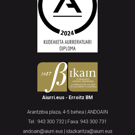
Aiurri.eus - Erroitz BM
Arantzibia plaza, 4-5 behea | ANDOAIN
Tel.: 943 300 732 | Faxa: 943 300 731
andoain@aiurri.eus | idazkaritza@aiurri.eus