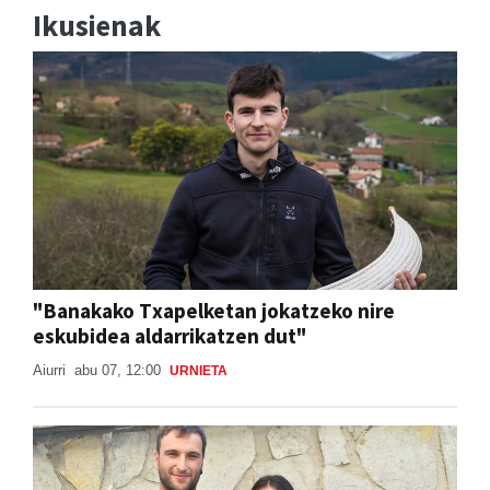
Ikusienak
"Banakako Txapelketan jokatzeko nire
eskubidea aldarrikatzen dut"
Aiurri
abu 07, 12:00
URNIETA