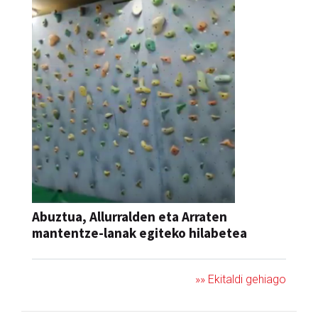
Abuztua, Allurralden eta Arraten
mantentze-lanak egiteko hilabetea
»» Ekitaldi gehiago