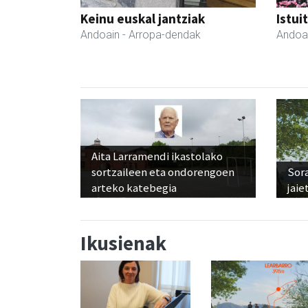
Keinu euskal jantziak
Istui
Andoain
- Arropa-dendak
Andoa
Aita Larramendi ikastolako
sortzaileen eta ondorengoen
Sora
arteko katebegia
jaie
Ikusienak