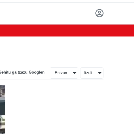
Gehitu gaitzazu Googlen
Entzun
Itzuli