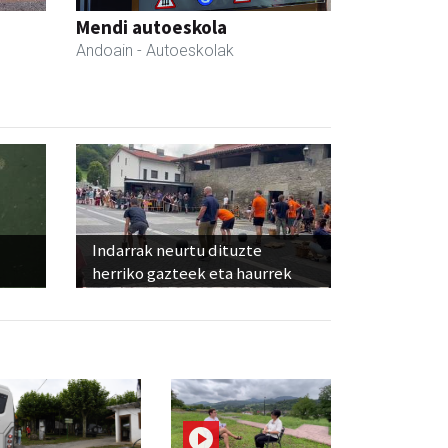
Mendi autoeskola
Andoain
- Autoeskolak
Indarrak neurtu dituzte
herriko gazteek eta haurrek