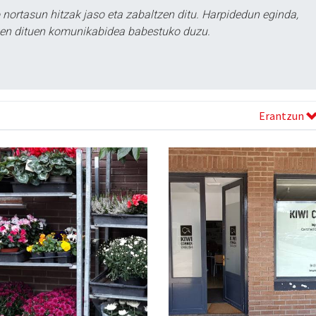
ortasun hitzak jaso eta zabaltzen ditu. Harpidedun eginda,
tzen dituen komunikabidea babestuko duzu.
Erantzun