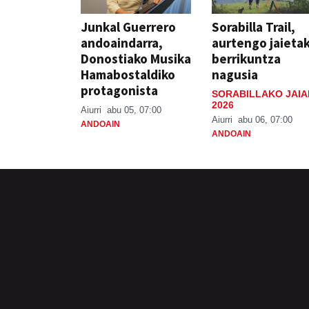
Junkal Guerrero
Sorabilla Trail,
andoaindarra,
aurtengo jaieta
Donostiako Musika
berrikuntza
Hamabostaldiko
nagusia
protagonista
SORABILLAKO JAIA
2026
Aiurri
abu 05, 07:00
Aiurri
abu 06, 07:00
ANDOAIN
ANDOAIN