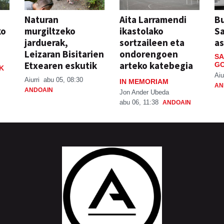
Naturan
Aita Larramendi
Bu
ko
murgiltzeko
ikastolako
S
jarduerak,
sortzaileen eta
a
Leizaran Bisitarien
ondorengoen
SA
Etxearen eskutik
arteko katebegia
GO
K
Aiu
Aiurri
abu 05, 08:30
IN MEMORIAM
AN
ANDOAIN
Jon Ander Ubeda
abu 06, 11:38
ANDOAIN