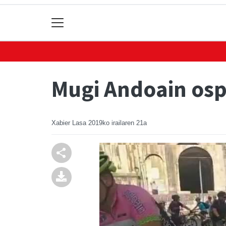
Mugi Andoain osp
Xabier Lasa
2019ko irailaren 21a