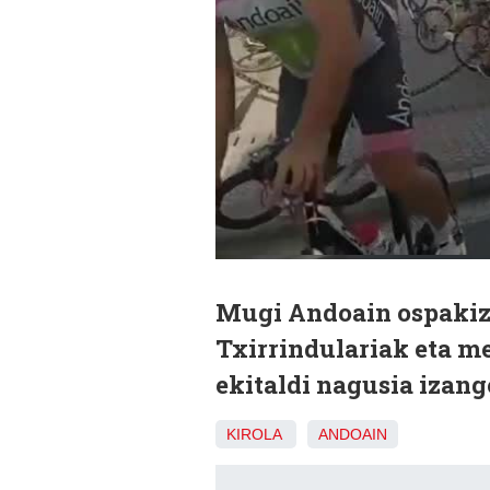
Mugi Andoain ospakizu
Txirrindulariak eta me
ekitaldi nagusia izang
KIROLA
ANDOAIN