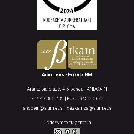
Aiurri.eus - Erroitz BM
Arantzibia plaza, 4-5 behea | ANDOAIN
Tel.: 943 300 732 | Faxa: 943 300 731
andoain@aiurri.eus | idazkaritza@aiurri.eus
Codesyntaxek garatua