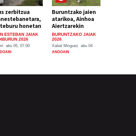
s zerbitzua
Buruntzako jaien
anestebanetara,
atarikoa, Ainhoa
steburu honetan
Aiertzarekin
N ESTEBAN JAIAK
BURUNTZAKO JAIAK
IBURUN 2026
2026
rri
abu 05, 07:00
Xabat Minguez
abu 04
DOAIN
ANDOAIN