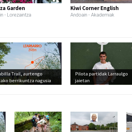
tza Garden
Kiwi Corner English
in
- Lorezaintza
Andoain
- Akademiak
billa Trail, aurtengo
Pilota partidak Larraulgo
tako berrikuntza nagusia
jaietan