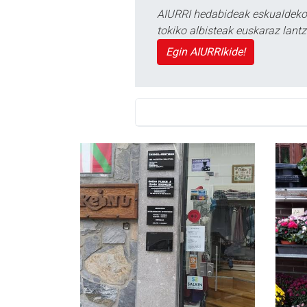
AIURRI hedabideak eskualdeko n
tokiko albisteak euskaraz lan
Egin AIURRIkide!