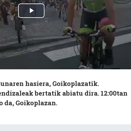
naren hasiera, Goikoplazatik.
ndizaleak bertatik abiatu dira. 12:00tan
o da, Goikoplazan.