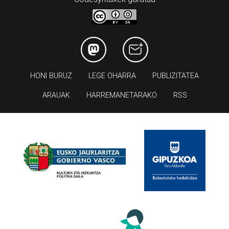
HONI BURUZ
LEGE OHARRA
PUBLIZITATEA
ARAUAK
HARREMANETARAKO
RSS