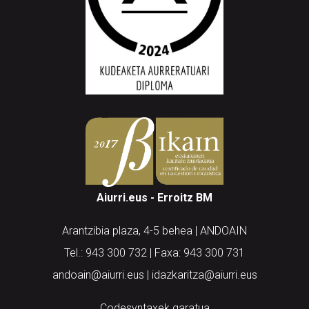
Aiurri.eus - Erroitz BM
Arantzibia plaza, 4-5 behea | ANDOAIN
Tel.: 943 300 732 | Faxa: 943 300 731
andoain@aiurri.eus | idazkaritza@aiurri.eus
Codesyntaxek garatua