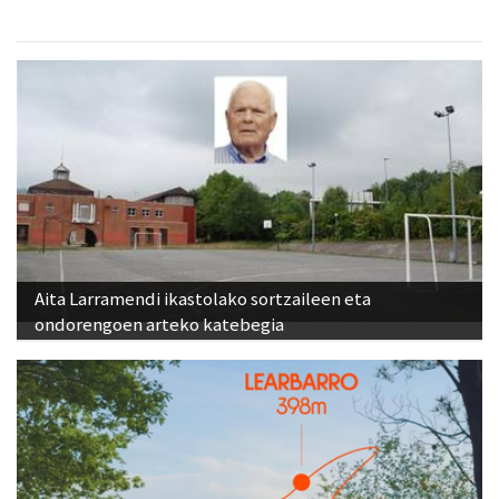
Aita Larramendi ikastolako sortzaileen eta
ondorengoen arteko katebegia