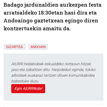
Badago jardunaldien aurkezpen festa
arratsaldeko 18:30etan hasi dira eta
Andoaingo gaztetxean egingo diren
kontzertuekin amaitu da.
GIZARTEA
ANDOAIN
AIURRI hedabideak eskualdeko nortasun hitzak
jaso eta zabaltzen ditu. Harpidedun eginda, tokiko
albisteak euskaraz lantzen dituen komunikabidea
babestuko duzu.
Egin AIURRIkide!