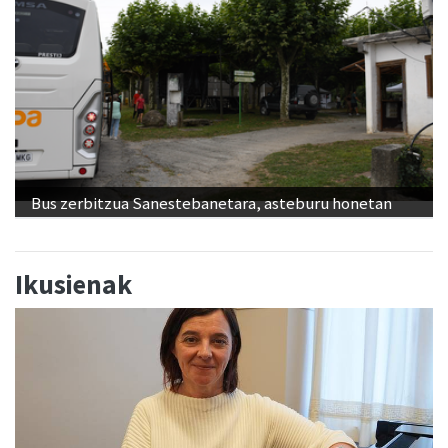
Bus zerbitzua Sanestebanetara, asteburu honetan
Ikusienak