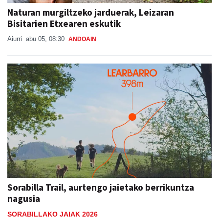
Naturan murgiltzeko jarduerak, Leizaran
Bisitarien Etxearen eskutik
Aiurri
abu 05, 08:30
ANDOAIN
Sorabilla Trail, aurtengo jaietako berrikuntza
nagusia
SORABILLAKO JAIAK 2026