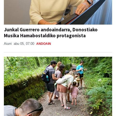
Junkal Guerrero andoaindarra, Donostiako
Musika Hamabostaldiko protagonista
Aiurri
abu 05, 07:00
ANDOAIN