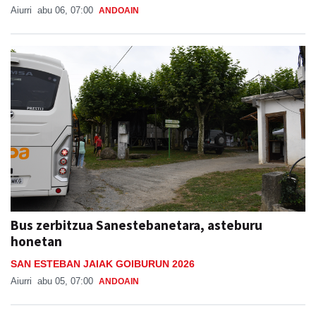
Aiurri
abu 06, 07:00
ANDOAIN
Bus zerbitzua Sanestebanetara, asteburu
honetan
SAN ESTEBAN JAIAK GOIBURUN 2026
Aiurri
abu 05, 07:00
ANDOAIN