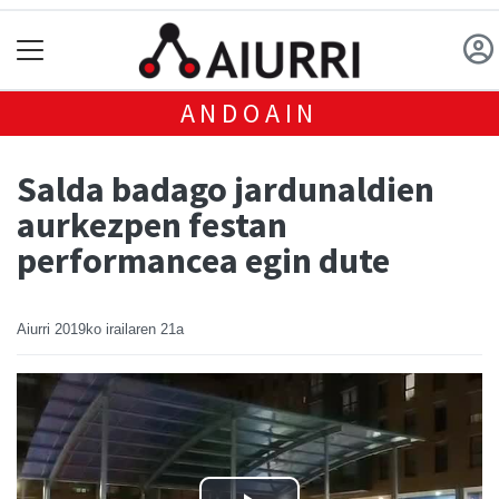
ANDOAIN
Salda badago jardunaldien
aurkezpen festan
performancea egin dute
Aiurri
2019ko irailaren 21a