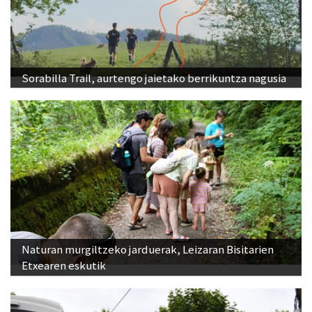
Sorabilla Trail, aurtengo jaietako berrikuntza nagusia
Naturan murgiltzeko jarduerak, Leizaran Bisitarien
Etxearen eskutik