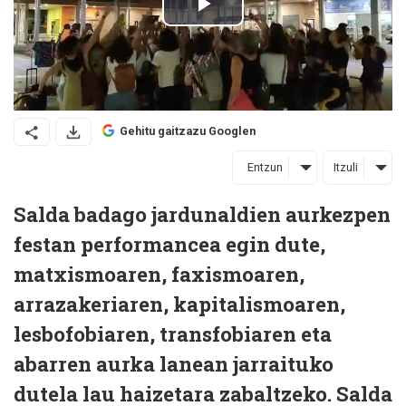
Gehitu gaitzazu Googlen
Entzun
Itzuli
Salda badago jardunaldien aurkezpen
festan performancea egin dute,
matxismoaren, faxismoaren,
arrazakeriaren, kapitalismoaren,
lesbofobiaren, transfobiaren eta
abarren aurka lanean jarraituko
dutela lau haizetara zabaltzeko. Salda