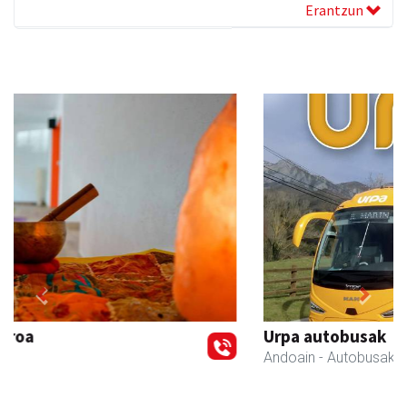
Erantzun
Previous
Next
Urpa autobusak
Andoain
- Autobusak