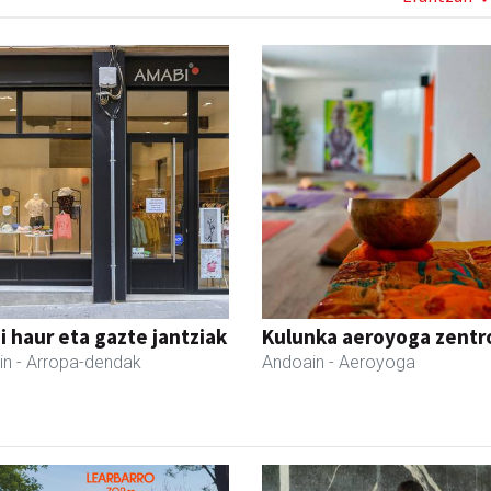
 haur eta gazte jantziak
Kulunka aeroyoga zentr
in
- Arropa-dendak
Andoain
- Aeroyoga