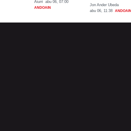
Aiurri
abu 06, 07:00
Jon Ander Ubeda
ANDOAIN
abu 06, 11:38
ANDOAI