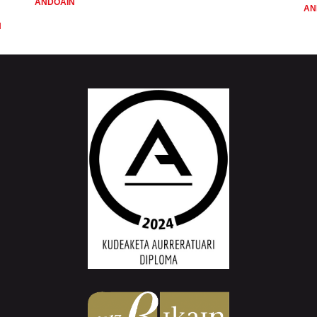
ANDOAIN
AN
N