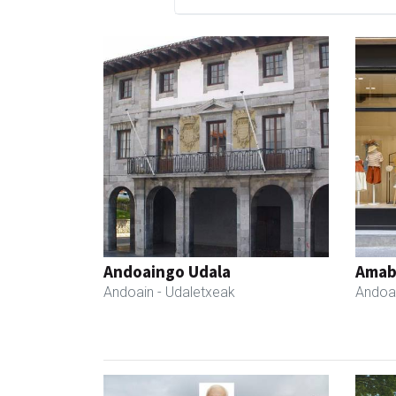
Andoaingo Udala
Amabi
Andoain
- Udaletxeak
Andoa