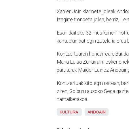
Xabier Ucin klarinete joleak Ando
Izagirre tronpeta jolea, berriz, L
Esan daiteke 32 musikarien instr
kantuekin bat egin zutela ia ordu 
Kontzertuaren hondarrean, Banda
Maria Luisa Zuriarraini esker one
partiturak Maider Lainez Andoaing
Kontzertuak kito egin ostean, be
ziren; Goiburu auzoko Sega gazte
hamaiketakoa.
KULTURA
ANDOAIN