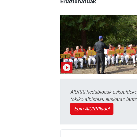
Erlazionatuak
AIURRI hedabideak eskualdeko n
tokiko albisteak euskaraz lan
Egin AIURRIkide!