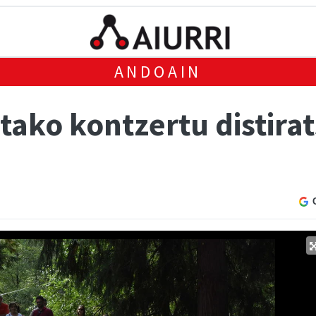
ANDOAIN
itako kontzertu distira