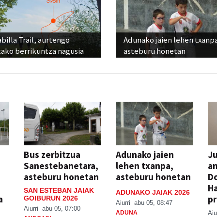
billa Trail, aurtengo
Adunako jaien lehen txanp
tako berrikuntza nagusia
asteburu honetan
Bus zerbitzua
Adunako jaien
Ju
Sanestebanetara,
lehen txanpa,
an
asteburu honetan
asteburu honetan
Do
H
SAN ESTEBAN JAIAK
ADUNAKO JAIAK 2026
a
pr
GOIBURUN 2026
Aiurri
abu 05, 08:47
Aiurri
abu 05, 07:00
ADUNA
Aiu