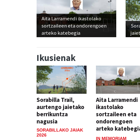
Aita Larramendi ikastolako
sortzaileen eta ondorengoen
Sora
arteko katebegia
jaie
Ikusienak
Sorabilla Trail,
Aita Larramendi
aurtengo jaietako
ikastolako
berrikuntza
sortzaileen eta
nagusia
ondorengoen
arteko katebegi
SORABILLAKO JAIAK
2026
IN MEMORIAM