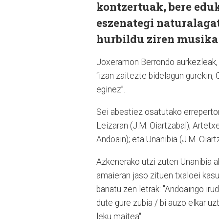
kontzertuak, bere eduk
eszenategi naturalagat
hurbildu ziren musika
Joxeramon Berrondo aurkezleak, k
“izan zaitezte bidelagun gurekin
eginez”.
Sei abestiez osatutako errepertori
Leizaran (J.M. Oiartzabal); Artetx
Andoain); eta Unanibia (J.M. Oiartz
Azkenerako utzi zuten Unanibia ab
amaieran jaso zituen txaloei kas
banatu zen letrak: "Andoaingo irud
dute gure zubia / bi auzo elkar uzt
leku maitea".