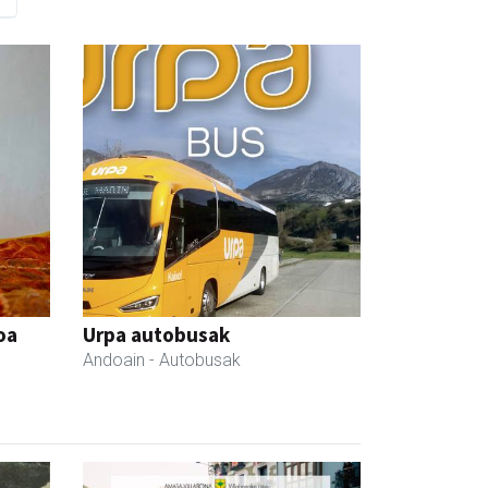
oa
Urpa autobusak
Andoain
- Autobusak