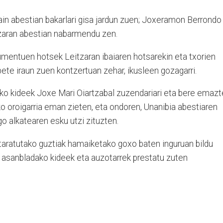
ain abestian bakarlari gisa jardun zuen; Joxeramon Berrondo
eizaran abestian nabarmendu zen.
umentuen hotsek Leitzaran ibaiaren hotsarekin eta txorien
bete iraun zuen kontzertuan zehar, ikusleen gozagarri.
ko kideek Joxe Mari Oiartzabal zuzendariari eta bere emazt
ko oroigarria eman zieten, eta ondoren, Unanibia abestiaren
o alkatearen esku utzi zituzten.
rtaratutako guztiak hamaiketako goxo baten inguruan bildu
 asanbladako kideek eta auzotarrek prestatu zuten