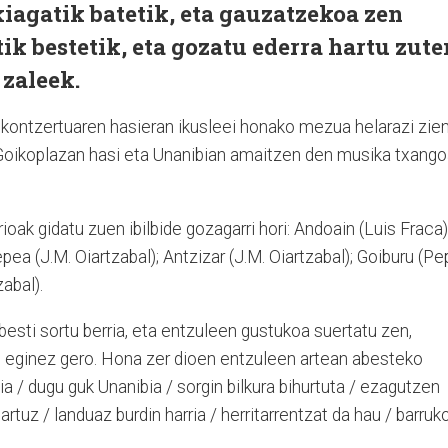
iagatik batetik, eta gauzatzekoa zen
ik bestetik, eta gozatu ederra hartu zute
 zaleek.
ontzertuaren hasieran ikusleei honako mezua helarazi zien
, Goikoplazan hasi eta Unanibian amaitzen den musika txang
oak gidatu zuen ibilbide gozagarri hori: Andoain (Luis Fraca)
epea (J.M. Oiartzabal); Antzizar (J.M. Oiartzabal); Goiburu (P
abal).
esti sortu berria, eta entzuleen gustukoa suertatu zen,
u eginez gero. Hona zer dioen entzuleen artean abesteko
ia / dugu guk Unanibia / sorgin bilkura bihurtuta / ezagutzen
artuz / landuaz burdin harria / herritarrentzat da hau / barruk