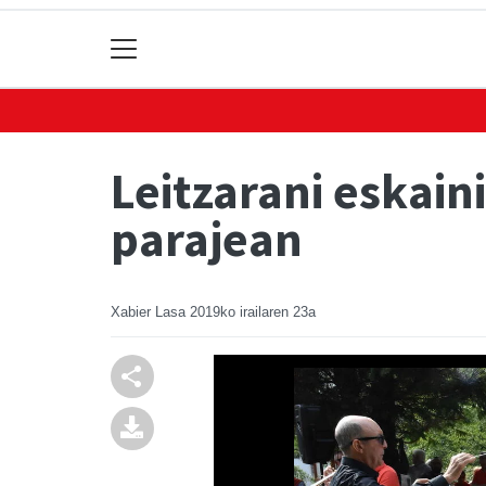
Leitzarani eskain
parajean
Xabier Lasa
2019ko irailaren 23a