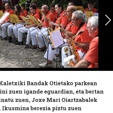
 Kaletxiki Bandak Otietako parkean
ini zuen igande eguardian, eta bertan
inatu zuen, Joxe Mari Oiartzabalek
. Ikusmina berezia piztu zuen