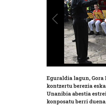
Eguraldia lagun, Gora
kontzertu berezia eska
Unanibia abestia estre
konposatu berri duena