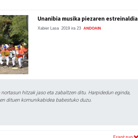
Unanibia musika piezaren estreinaldia
Xabier Lasa
2019 ira 23
ANDOAIN
ortasun hitzak jaso eta zabaltzen ditu. Harpidedun eginda,
tzen dituen komunikabidea babestuko duzu.
Erantzun