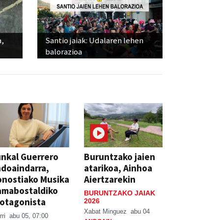
a,
Santio jaiak: Udalaren lehen
balorazioa
nkal Guerrero
Buruntzako jaien
doaindarra,
atarikoa, Ainhoa
nostiako Musika
Aiertzarekin
amabostaldiko
BURUNTZAKO JAIAK
otagonista
2026
Xabat Minguez
abu 04
rri
abu 05, 07:00