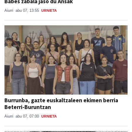
Babes zabala jaso du Ansak
Aiurri
abu 07, 13:55
URNIETA
Burrunba, gazte euskaltzaleen ekimen berria
Beterri-Buruntzan
Aiurri
abu 07, 07:00
URNIETA