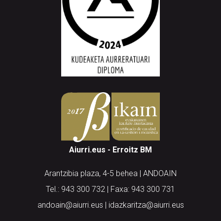
Aiurri.eus - Erroitz BM
Arantzibia plaza, 4-5 behea | ANDOAIN
Tel.: 943 300 732 | Faxa: 943 300 731
andoain@aiurri.eus | idazkaritza@aiurri.eus