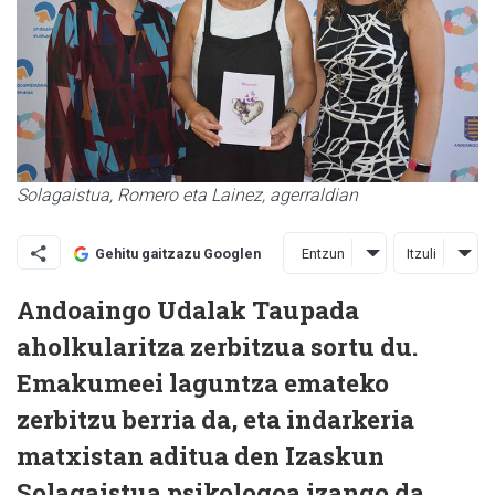
Solagaistua, Romero eta Lainez, agerraldian
Entzun
Itzuli
Gehitu gaitzazu Googlen
Andoaingo Udalak Taupada
aholkularitza zerbitzua sortu du.
Emakumeei laguntza emateko
zerbitzu berria da, eta indarkeria
matxistan aditua den Izaskun
Solagaistua psikologoa izango da