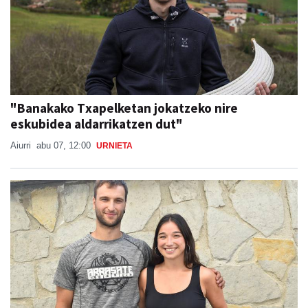
"Banakako Txapelketan jokatzeko nire
eskubidea aldarrikatzen dut"
Aiurri
abu 07, 12:00
URNIETA