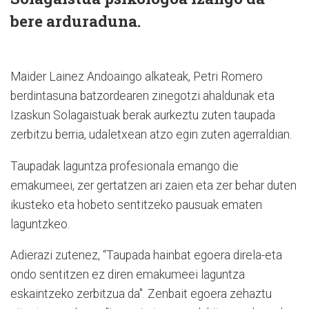
bere arduraduna.
Maider Lainez Andoaingo alkateak, Petri Romero
berdintasuna batzordearen zinegotzi ahaldunak eta
Izaskun Solagaistuak berak aurkeztu zuten taupada
zerbitzu berria, udaletxean atzo egin zuten agerraldian.
Taupadak laguntza profesionala emango die
emakumeei, zer gertatzen ari zaien eta zer behar duten
ikusteko eta hobeto sentitzeko pausuak ematen
laguntzkeo.
Adierazi zutenez, “Taupada hainbat egoera direla-eta
ondo sentitzen ez diren emakumeei laguntza
eskaintzeko zerbitzua da". Zenbait egoera zehaztu