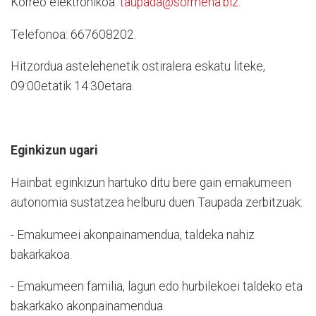
Korreo elektronikoa:
taupada@sormena.biz
.
Telefonoa: 667608202.
Hitzordua astelehenetik ostiralera eskatu liteke,
09:00etatik 14:30etara.
Eginkizun ugari
Hainbat eginkizun hartuko ditu bere gain emakumeen
autonomia sustatzea helburu duen Taupada zerbitzuak:
- Emakumeei akonpainamendua, taldeka nahiz
bakarkakoa.
- Emakumeen familia, lagun edo hurbilekoei taldeko eta
bakarkako akonpainamendua.