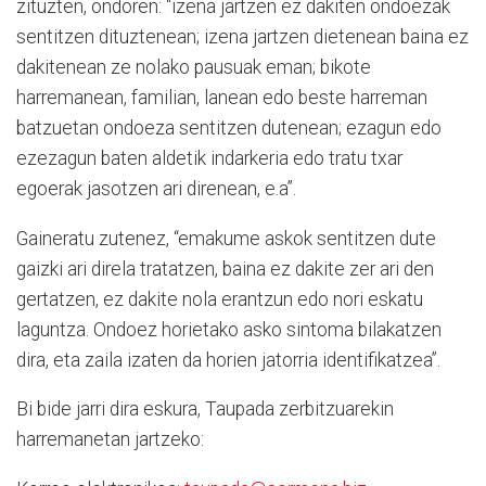
zituzten, ondoren: "izena jartzen ez dakiten ondoezak
sentitzen dituztenean; izena jartzen dietenean baina ez
dakitenean ze nolako pausuak eman; bikote
harremanean, familian, lanean edo beste harreman
batzuetan ondoeza sentitzen dutenean; ezagun edo
ezezagun baten aldetik indarkeria edo tratu txar
egoerak jasotzen ari direnean, e.a”.
Gaineratu zutenez, “emakume askok sentitzen dute
gaizki ari direla tratatzen, baina ez dakite zer ari den
gertatzen, ez dakite nola erantzun edo nori eskatu
laguntza. Ondoez horietako asko sintoma bilakatzen
dira, eta zaila izaten da horien jatorria identifikatzea”.
Bi bide jarri dira eskura, Taupada zerbitzuarekin
harremanetan jartzeko: