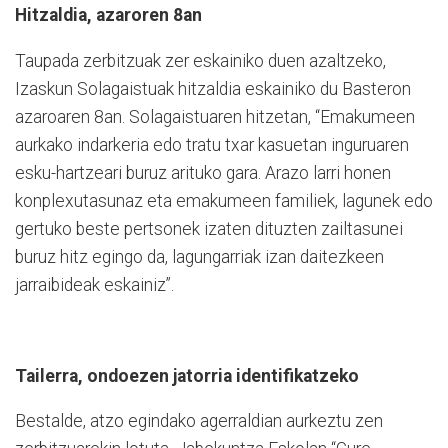
Hitzaldia, azaroren 8an
Taupada zerbitzuak zer eskainiko duen azaltzeko,
Izaskun Solagaistuak hitzaldia eskainiko du Basteron
azaroaren 8an. Solagaistuaren hitzetan, “Emakumeen
aurkako indarkeria edo tratu txar kasuetan inguruaren
esku-hartzeari buruz arituko gara. Arazo larri honen
konplexutasunaz eta emakumeen familiek, lagunek edo
gertuko beste pertsonek izaten dituzten zailtasunei
buruz hitz egingo da, lagungarriak izan daitezkeen
jarraibideak eskainiz”.
Tailerra, ondoezen jatorria identifikatzeko
Bestalde, atzo egindako agerraldian aurkeztu zen