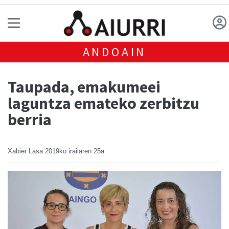
ANDOAIN
Taupada, emakumeei
laguntza emateko zerbitzu
berria
Xabier Lasa
2019ko irailaren 25a