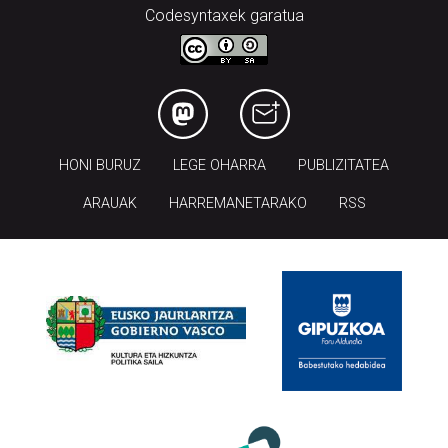
Codesyntaxek garatua
HONI BURUZ
LEGE OHARRA
PUBLIZITATEA
ARAUAK
HARREMANETARAKO
RSS