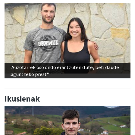
"Auzotarrek oso ondo erantzuten dute, beti daude
laguntzeko prest"
Ikusienak