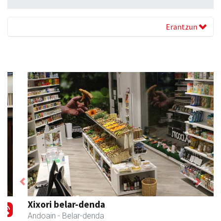
Erantzun
Previous
Next
Xixori belar-denda
Andoain
- Belar-denda