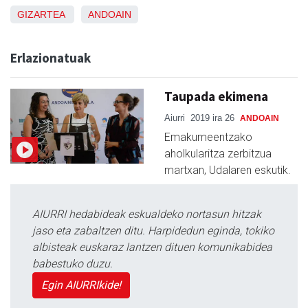
GIZARTEA
ANDOAIN
Erlazionatuak
Taupada ekimena
Aiurri
2019 ira 26
ANDOAIN
Emakumeentzako
aholkularitza zerbitzua
martxan, Udalaren eskutik.
AIURRI hedabideak eskualdeko nortasun hitzak
jaso eta zabaltzen ditu. Harpidedun eginda, tokiko
albisteak euskaraz lantzen dituen komunikabidea
babestuko duzu.
Egin AIURRIkide!