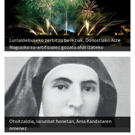
Lurraldebuseko zerbitzu bereziak, Donostiako Aste
Nagusiko su-artifizialez gozatu ahal izateko
Otoitzaldia, larunbat honetan, Ama Kandidaren
omenez