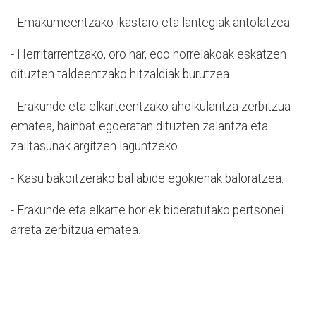
- Emakumeentzako ikastaro eta lantegiak antolatzea.
- Herritarrentzako, oro har, edo horrelakoak eskatzen
dituzten taldeentzako hitzaldiak burutzea.
- Erakunde eta elkarteentzako aholkularitza zerbitzua
ematea, hainbat egoeratan dituzten zalantza eta
zailtasunak argitzen laguntzeko.
- Kasu bakoitzerako baliabide egokienak baloratzea.
- Erakunde eta elkarte horiek bideratutako pertsonei
arreta zerbitzua ematea.