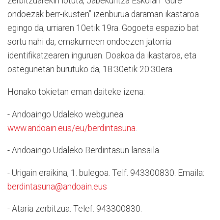
zerbitzuarekin lotuta, Jabekuntza Eskolan “Gure
ondoezak berr-ikusten” izenburua daraman ikastaroa
egingo da, urriaren 10etik 19ra. Gogoeta espazio bat
sortu nahi da, emakumeen ondoezen jatorria
identifikatzearen inguruan. Doakoa da ikastaroa, eta
ostegunetan burutuko da, 18:30etik 20:30era.
Honako tokietan eman daiteke izena:
- Andoaingo Udaleko webgunea:
www.andoain.eus/eu/berdintasuna
.
- Andoaingo Udaleko Berdintasun lansaila.
- Urigain eraikina, 1. bulegoa. Telf. 943300830. Emaila:
berdintasuna@andoain.eus
- Ataria zerbitzua. Telef. 943300830.