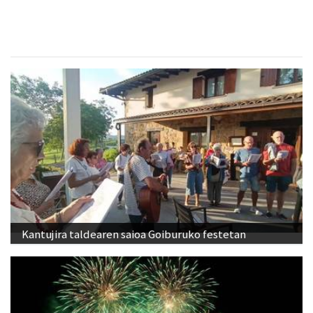
Kantujira taldearen saioa Goiburuko festetan