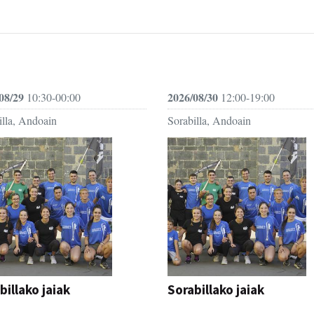
08/29
2026/08/30
10:30-00:00
12:00-19:00
illa, Andoain
Sorabilla, Andoain
billako jaiak
Sorabillako jaiak
AK
FESTAK