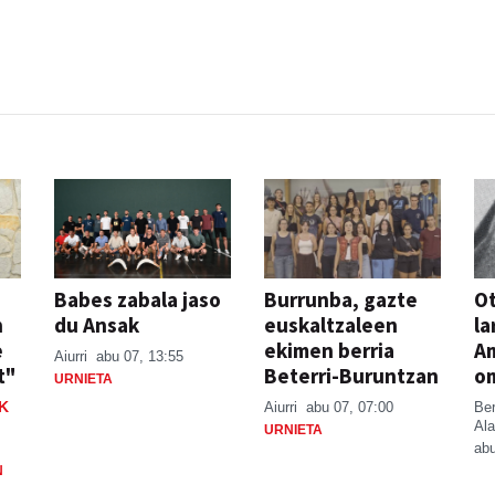
Babes zabala jaso
Burrunba, gazte
Ot
n
du Ansak
euskaltzaleen
la
e
ekimen berria
A
Aiurri
abu 07, 13:55
t"
Beterri-Buruntzan
o
URNIETA
K
Aiurri
abu 07, 07:00
Be
Ala
URNIETA
abu
N