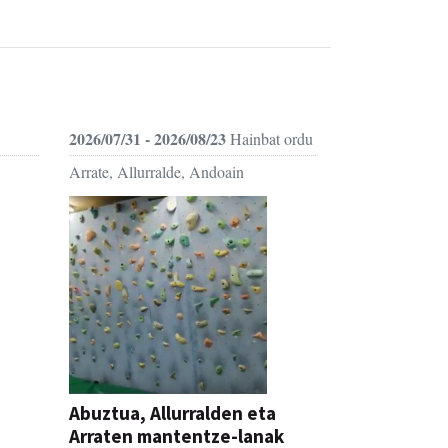
2026/07/31 - 2026/08/23
Hainbat ordu
Arrate, Allurralde, Andoain
Abuztua, Allurralden eta
Arraten mantentze-lanak