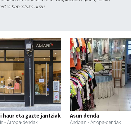
bidea babestuko duzu.
 haur eta gazte jantziak
Asun denda
in
- Arropa-dendak
Andoain
- Arropa-dendak