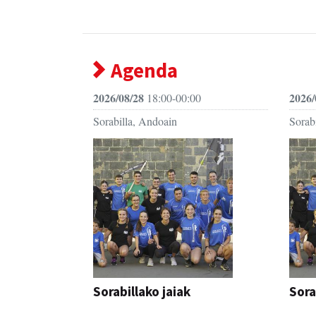
Agenda
2026/08/28
2026/
18:00-00:00
Sorabilla, Andoain
Sorab
Sorabillako jaiak
Sora
FESTAK
FEST