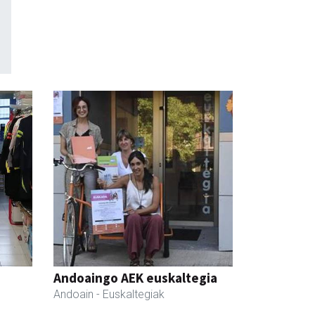
Andoaingo AEK euskaltegia
Andoain
- Euskaltegiak