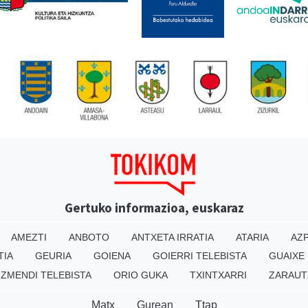
Gertuko informazioa, euskaraz
AMEZTI
ANBOTO
ANTXETA IRRATIA
ATARIA
AZP
TIA
GEURIA
GOIENA
GOIERRI TELEBISTA
GUAIXE
IZMENDI TELEBISTA
ORIO GUKA
TXINTXARRI
ZARAUT
Matx
Gurean
Ttap