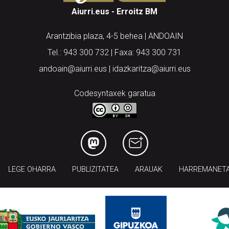
Aiurri.eus - Erroitz BM
Arantzibia plaza, 4-5 behea | ANDOAIN
Tel.: 943 300 732 | Faxa: 943 300 731
andoain@aiurri.eus | idazkaritza@aiurri.eus
Codesyntaxek garatua
LEGE OHARRA
PUBLIZITATEA
ARAUAK
HARREMANET