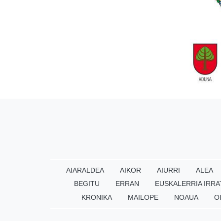
AIARALDEA
AIKOR
AIURRI
ALEA
BEGITU
ERRAN
EUSKALERRIA IRRA
KRONIKA
MAILOPE
NOAUA
O