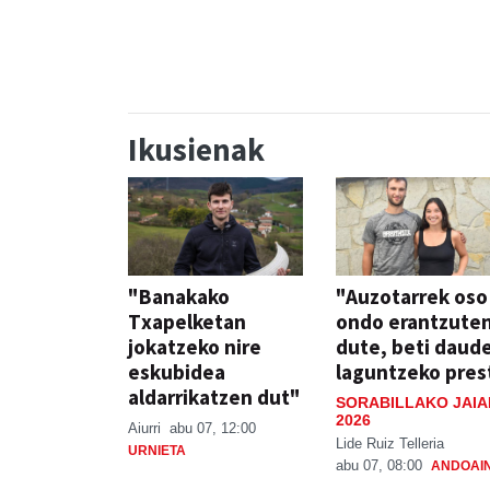
Ikusienak
"Banakako
"Auzotarrek oso
Txapelketan
ondo erantzute
jokatzeko nire
dute, beti daud
eskubidea
laguntzeko pres
aldarrikatzen dut"
SORABILLAKO JAIA
2026
Aiurri
abu 07, 12:00
Lide Ruiz Telleria
URNIETA
abu 07, 08:00
ANDOAI