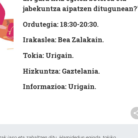
jabekuntza aipatzen ditugunean?"
Ordutegia
: 18:30-20:30.
Irakaslea
: Bea Zalakain.
Tokia
: Urigain.
Hizkuntza
: Gaztelania.
Informazioa:
Urigain.
k jaso eta zabaltzen ditu. Harpidedun eginda, tokiko