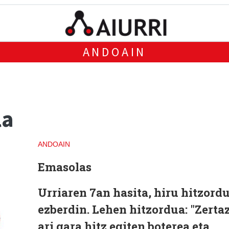
ANDOAIN
la
ANDOAIN
Emasolas
Urriaren 7an hasita, hiru hitzord
ezberdin. Lehen hitzordua: "Zerta
ari gara hitz egiten boterea eta