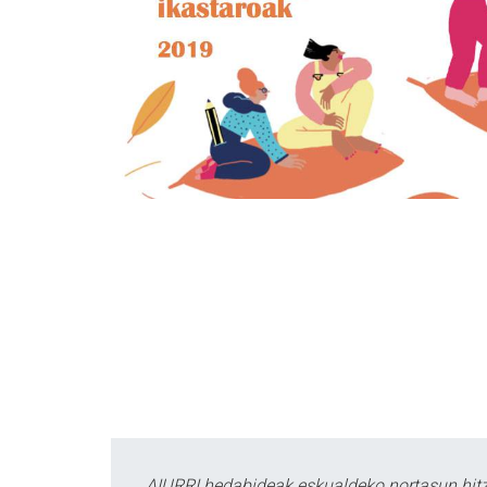
AIURRI hedabideak eskualdeko nortasun hitza