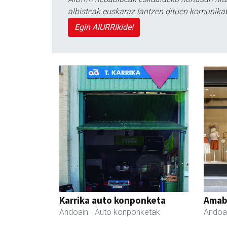
albisteak euskaraz lantzen dituen komunika
Egin AIURRIkide!
Karrika auto konponketa
Amabi
Andoain
- Auto konponketak
Andoa