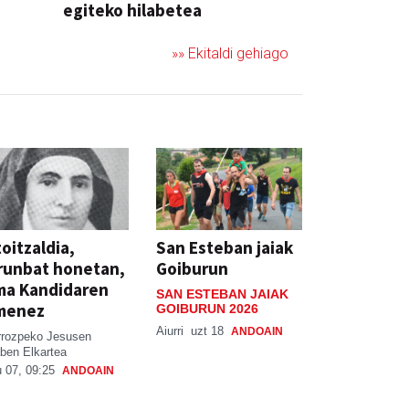
egiteko hilabetea
»» Ekitaldi gehiago
oitzaldia,
San Esteban jaiak
runbat honetan,
Goiburun
ma Kandidaren
SAN ESTEBAN JAIAK
menez
GOIBURUN 2026
Aiurri
uzt 18
ANDOAIN
rrozpeko Jesusen
ben Elkartea
 07, 09:25
ANDOAIN