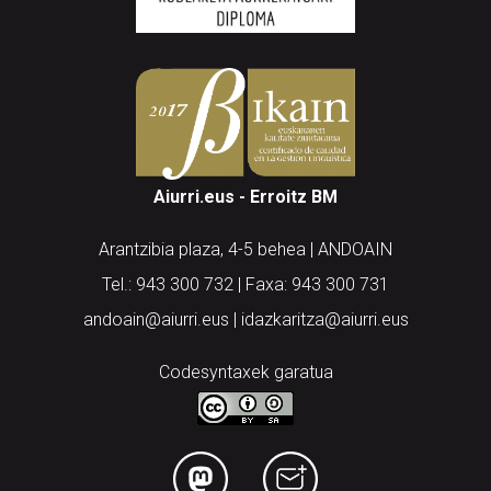
Aiurri.eus - Erroitz BM
Arantzibia plaza, 4-5 behea | ANDOAIN
Tel.: 943 300 732 | Faxa: 943 300 731
andoain@aiurri.eus | idazkaritza@aiurri.eus
Codesyntaxek garatua