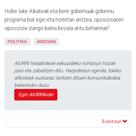
Hobe luke Alkateak eta bere gobernuak gobernu
programa bat egin eta horretan aritzea, oposizioaren
oposizioa izango balira bezala aritu beharrean”.
POLITIKA
ANDOAIN
AIURRI hedabideak eskualdeko nortasun hitzak
jaso eta zabaltzen ditu. Harpidedun eginda, tokiko
albisteak euskaraz lantzen dituen komunikabidea
babestuko duzu.
Egin AIURRIkide!
Erantzun