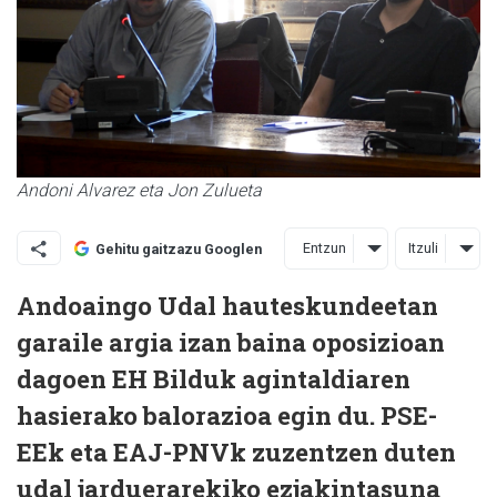
Andoni Alvarez eta Jon Zulueta
Entzun
Itzuli
Gehitu gaitzazu Googlen
Andoaingo Udal hauteskundeetan
garaile argia izan baina oposizioan
dagoen EH Bilduk agintaldiaren
hasierako balorazioa egin du. PSE-
EEk eta EAJ-PNVk zuzentzen duten
udal jarduerarekiko ezjakintasuna