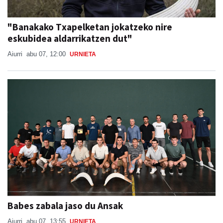
"Banakako Txapelketan jokatzeko nire
eskubidea aldarrikatzen dut"
Aiurri
abu 07, 12:00
URNIETA
Babes zabala jaso du Ansak
Aiurri
abu 07, 13:55
URNIETA