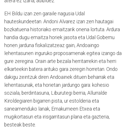
atera ez izana, adibidez.
EH Bildu izan zen garaile nagusia Udal
hauteskundeetan. Andoni Alvarez izan zen hautagai
bozkatuena historiako emaitzarik onena lortuta. Ardura
handia dugu emaitza horiek jasota eta Udal Gobernu
honen jarduna fiskalizatzeaz gain, Andoaingo
lehentasunen inguruko proposamenak egitea izango da
gure zeregina. Orain arte bezala herritarrekin eta herri
elkarteekin batera arituko gara zeregin horretan. Ondo
dakigu zeintzuk diren Andoainek dituen beharrak eta
lehentasunak, eta horietan jardungo gara: kohesio
soziala, berdintasuna, Liburutegi berria, Allurralde
Kiroldegiaren bigarren pista, ur estolderia eta
saneamenduko lanak, Emakumeen Etxea eta
mugikortasun eta irisgarritasun plana eta gazteria,
besteak beste.