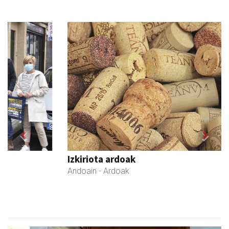
Previous
Next
Izkiriota ardoak
Andoain
- Ardoak