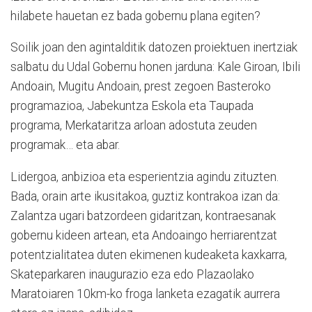
hilabete hauetan ez bada gobernu plana egiten?
Soilik joan den agintalditik datozen proiektuen inertziak
salbatu du Udal Gobernu honen jarduna: Kale Giroan, Ibili
Andoain, Mugitu Andoain, prest zegoen Basteroko
programazioa, Jabekuntza Eskola eta Taupada
programa, Merkataritza arloan adostuta zeuden
programak… eta abar.
Lidergoa, anbizioa eta esperientzia agindu zituzten.
Bada, orain arte ikusitakoa, guztiz kontrakoa izan da:
Zalantza ugari batzordeen gidaritzan, kontraesanak
gobernu kideen artean, eta Andoaingo herriarentzat
potentzialitatea duten ekimenen kudeaketa kaxkarra,
Skateparkaren inaugurazio eza edo Plazaolako
Maratoiaren 10km-ko froga lanketa ezagatik aurrera