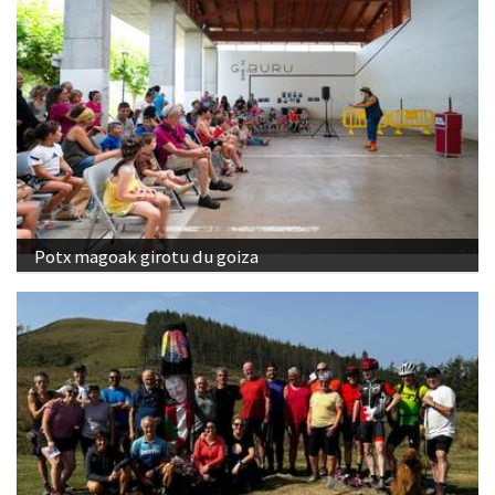
Potx magoak girotu du goiza