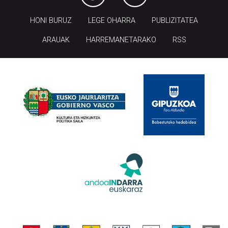
HONI BURUZ
LEGE OHARRA
PUBLIZITATEA
ARAUAK
HARREMANETARAKO
RSS