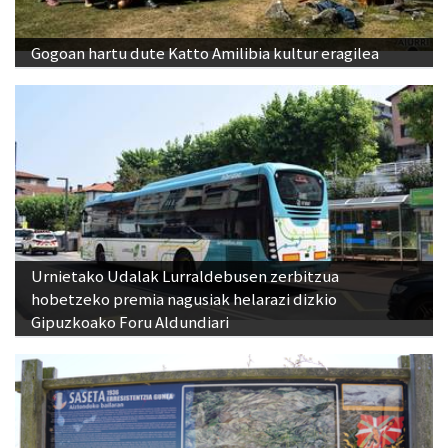
Gogoan hartu dute Katto Amilibia kultur eragilea
Urnietako Udalak Lurraldebusen zerbitzua
hobetzeko premia nagusiak helarazi dizkio
Gipuzkoako Foru Aldundiari