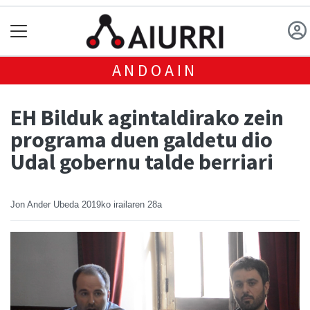
ANDOAIN
EH Bilduk agintaldirako zein
programa duen galdetu dio
Udal gobernu talde berriari
Jon Ander Ubeda
2019ko irailaren 28a