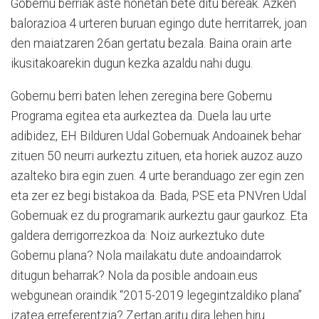
Gobernu berriak aste honetan bete ditu bereak. Azken
balorazioa 4 urteren buruan egingo dute herritarrek, joan
den maiatzaren 26an gertatu bezala. Baina orain arte
ikusitakoarekin dugun kezka azaldu nahi dugu.
Gobernu berri baten lehen zeregina bere Gobernu
Programa egitea eta aurkeztea da. Duela lau urte
adibidez, EH Bilduren Udal Gobernuak Andoainek behar
zituen 50 neurri aurkeztu zituen, eta horiek auzoz auzo
azalteko bira egin zuen. 4 urte beranduago zer egin zen
eta zer ez begi bistakoa da. Bada, PSE eta PNVren Udal
Gobernuak ez du programarik aurkeztu gaur gaurkoz. Eta
galdera derrigorrezkoa da: Noiz aurkeztuko dute
Gobernu plana? Nola mailakatu dute andoaindarrok
ditugun beharrak? Nola da posible andoain.eus
webgunean oraindik “2015-2019 legegintzaldiko plana”
izatea erreferentzia? Zertan aritu dira lehen hiru