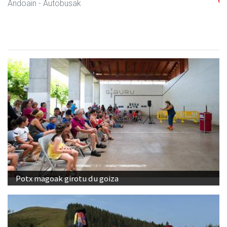
Andoain
- Autobusak
Potx magoak girotu du goiza