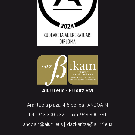
Aiurri.eus - Erroitz BM
Arantzibia plaza, 4-5 behea | ANDOAIN
Tel.: 943 300 732 | Faxa: 943 300 731
andoain@aiurri.eus | idazkaritza@aiurri.eus