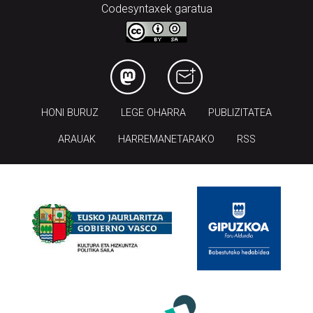
Codesyntaxek garatua
HONI BURUZ
LEGE OHARRA
PUBLIZITATEA
ARAUAK
HARREMANETARAKO
RSS