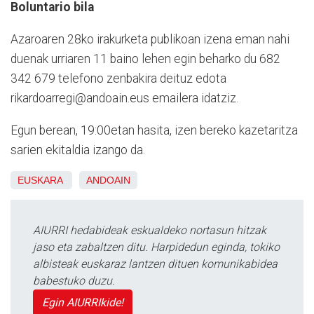
Boluntario bila
Azaroaren 28ko irakurketa publikoan izena eman nahi
duenak urriaren 11 baino lehen egin beharko du 682
342 679 telefono zenbakira deituz edota
rikardoarregi@andoain.eus emailera idatziz.
Egun berean, 19:00etan hasita, izen bereko kazetaritza
sarien ekitaldia izango da.
EUSKARA
ANDOAIN
AIURRI hedabideak eskualdeko nortasun hitzak
jaso eta zabaltzen ditu. Harpidedun eginda, tokiko
albisteak euskaraz lantzen dituen komunikabidea
babestuko duzu.
Egin AIURRIkide!