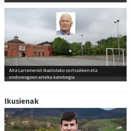
Aita Larramendi ikastolako sortzaileen eta
ondorengoen arteko katebegia
Ikusienak