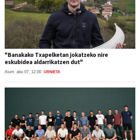
"Banakako Txapelketan jokatzeko nire
eskubidea aldarrikatzen dut"
Aiurri
abu 07, 12:00
URNIETA