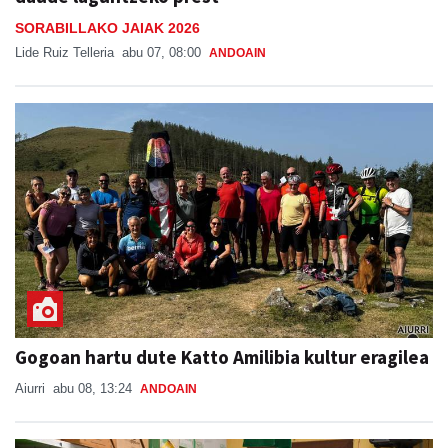
SORABILLAKO JAIAK 2026
Lide Ruiz Telleria
abu 07, 08:00
ANDOAIN
Gogoan hartu dute Katto Amilibia kultur eragilea
Aiurri
abu 08, 13:24
ANDOAIN