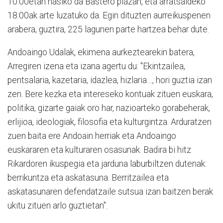
10:00etan hasiko da Bastero plazan, eta arratsaldeko
18:00ak arte luzatuko da. Egin dituzten aurreikuspenen
arabera, guztira, 225 lagunen parte hartzea behar dute.
Andoaingo Udalak, ekimena aurkeztearekin batera,
Arregiren izena eta izana agertu du: "Ekintzailea,
pentsalaria, kazetaria, idazlea, hizlaria…, hori guztia izan
zen. Bere kezka eta intereseko kontuak zituen euskara,
politika, gizarte gaiak oro har, nazioarteko gorabeherak,
erlijioa, ideologiak, filosofia eta kulturgintza. Arduratzen
zuen baita ere Andoain herriak eta Andoaingo
euskararen eta kulturaren osasunak. Badira bi hitz
Rikardoren ikuspegia eta jarduna laburbiltzen dutenak:
berrikuntza eta askatasuna. Berritzailea eta
askatasunaren defendatzaile sutsua izan baitzen berak
ukitu zituen arlo guztietan".