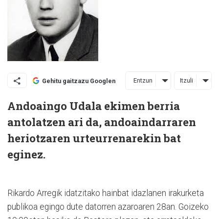
Entzun
Itzuli
Gehitu gaitzazu Googlen
Andoaingo Udala ekimen berria
antolatzen ari da, andoaindarraren
heriotzaren urteurrenarekin bat
eginez.
Rikardo Arregik idatzitako hainbat idazlanen irakurketa
publikoa egingo dute datorren azaroaren 28an. Goizeko