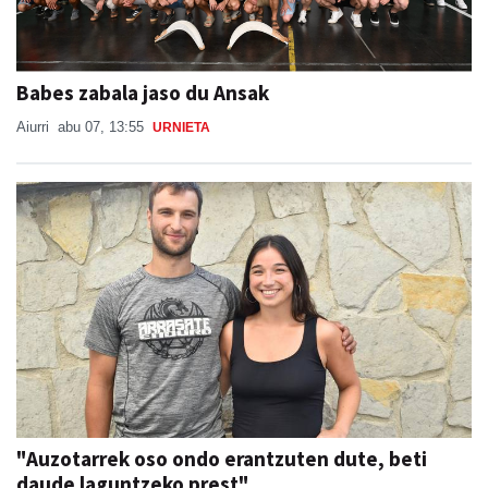
Babes zabala jaso du Ansak
Aiurri
abu 07, 13:55
URNIETA
"Auzotarrek oso ondo erantzuten dute, beti
daude laguntzeko prest"