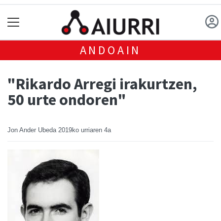
ANDOAIN
"Rikardo Arregi irakurtzen,
50 urte ondoren"
Jon Ander Ubeda
2019ko urriaren 4a