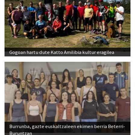
Gogoan hartu dute Katto Amilibia kultur eragilea
Burrunba, gazte euskaltzaleen ekimen berria Beterri-
Buruntzan