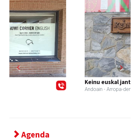
Previous
Next
Keinu euskal jantziak
Andoain
- Arropa-dendak
Agenda