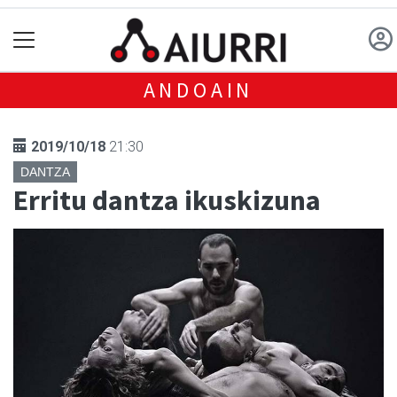
ANDOAIN
2019/10/18
21:30
DANTZA
Erritu dantza ikuskizuna