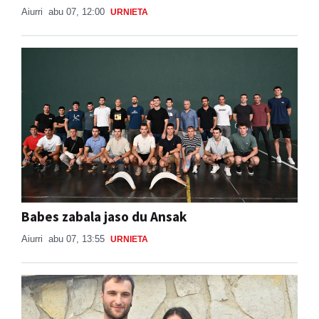
Aiurri
abu 07, 12:00
URNIETA
Babes zabala jaso du Ansak
Aiurri
abu 07, 13:55
URNIETA