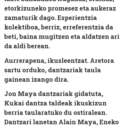
etorkizuneko promesez eta aukeraz
zamaturik dago. Esperientzia
kolektiboa, berriz, erreferentzia da
beti, baina mugitzen eta aldatzen ari
da aldi berean.
Aurrerapena, ikusleentzat. Aretora
sartu orduko, dantzariak taula
gainean izango dira.
Jon Maya dantzariak gidatuta,
Kukai dantza taldeak ikuskizun
berria taularatuko du ostiralean.
Dantzari lanetan Alain Maya, Eneko