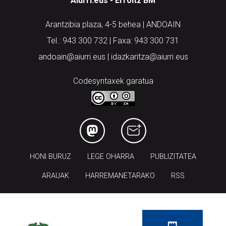
Aiurri.eus - Erroitz BM
Arantzibia plaza, 4-5 behea | ANDOAIN
Tel.: 943 300 732 | Faxa: 943 300 731
andoain@aiurri.eus | idazkaritza@aiurri.eus
Codesyntaxek garatua
HONI BURUZ
LEGE OHARRA
PUBLIZITATEA
ARAUAK
HARREMANETARAKO
RSS