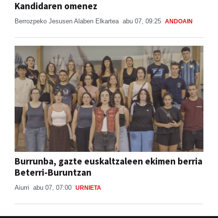
Kandidaren omenez
Berrozpeko Jesusen Alaben Elkartea
abu 07, 09:25
ANDOAIN
Burrunba, gazte euskaltzaleen ekimen berria
Beterri-Buruntzan
Aiurri
abu 07, 07:00
URNIETA