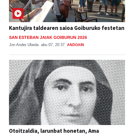
Kantujira taldearen saioa Goiburuko festetan
SAN ESTEBAN JAIAK GOIBURUN 2026
Jon Ander Ubeda
abu 07, 20:37
ANDOAIN
Otoitzaldia, larunbat honetan, Ama