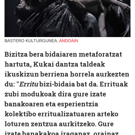
BASTERO KULTURGUNEA,
ANDOAIN
Bizitza bera bidaiaren metaforatzat
hartuta, Kukai dantza taldeak
ikuskizun berriena horrela aurkezten
du: "
Erritu
bizi-bidaia bat da. Errituak
zubi modukoak dira gure izate
banakoaren eta esperientzia
kolektibo erritualizatuaren arteko
loturen zentzua aurkitzeko. Gure
izate banakakoa iraganaz, orainaz,