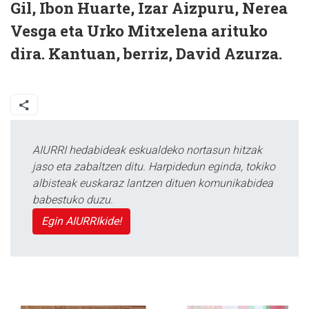
Gil, Ibon Huarte, Izar Aizpuru, Nerea
Vesga eta Urko Mitxelena arituko
dira. Kantuan, berriz, David Azurza.
AIURRI hedabideak eskualdeko nortasun hitzak
jaso eta zabaltzen ditu. Harpidedun eginda, tokiko
albisteak euskaraz lantzen dituen komunikabidea
babestuko duzu.
Egin AIURRIkide!