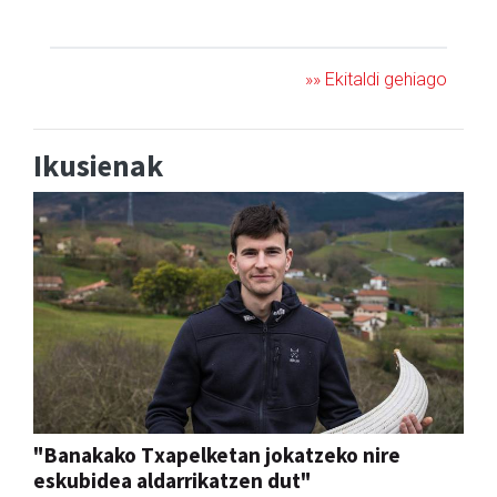
KONTZERTUA
»» Ekitaldi gehiago
Ikusienak
"Banakako Txapelketan jokatzeko nire
eskubidea aldarrikatzen dut"