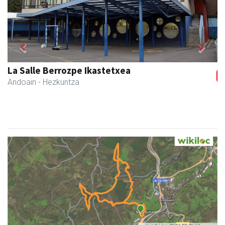
Previous
Next
Li arropa eta osagarriak
Andoain
- Arropa-dendak