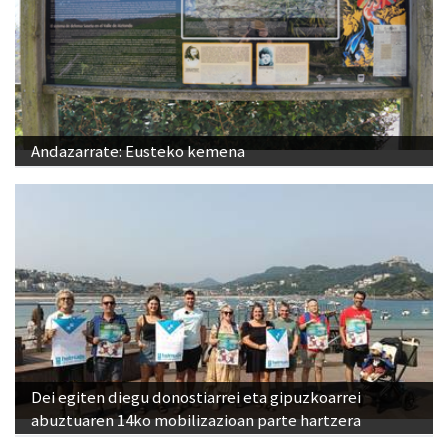
Andazarrate: Eusteko kemena
Dei egiten diegu donostiarrei eta gipuzkoarrei
abuztuaren 14ko mobilizazioan parte hartzera