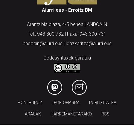
Aiurri.eus - Erroitz BM
Arantzibia plaza, 4-5 behea | ANDOAIN
Tel.: 943 300 732 | Faxa: 943 300 731
andoain@aiurri.eus | idazkaritza@aiurri.eus
Codesyntaxek garatua
HONI BURUZ
LEGE OHARRA
PUBLIZITATEA
ARAUAK
HARREMANETARAKO
RSS