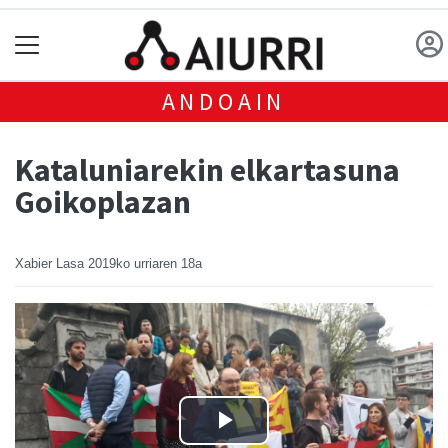
ANDOAIN
Kataluniarekin elkartasuna
Goikoplazan
Xabier Lasa
2019ko urriaren 18a