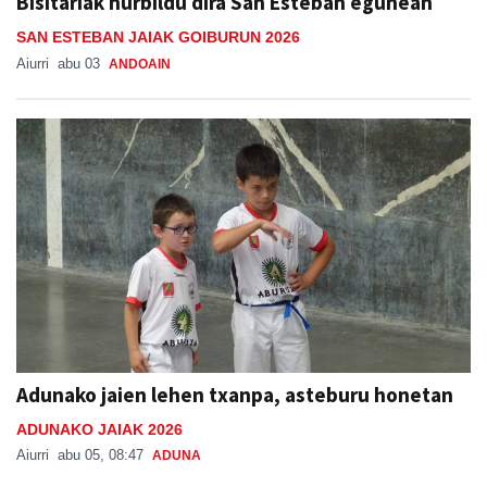
Bisitariak hurbildu dira San Esteban egunean
SAN ESTEBAN JAIAK GOIBURUN 2026
Aiurri
abu 03
ANDOAIN
Adunako jaien lehen txanpa, asteburu honetan
ADUNAKO JAIAK 2026
Aiurri
abu 05, 08:47
ADUNA