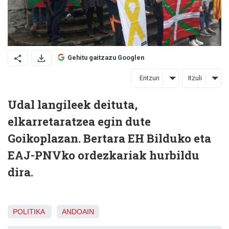
Gehitu gaitzazu Googlen
Entzun
Itzuli
Udal langileek deituta,
elkarretaratzea egin dute
Goikoplazan. Bertara EH Bilduko eta
EAJ-PNVko ordezkariak hurbildu
dira.
POLITIKA
ANDOAIN