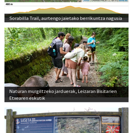
Sorabilla Trail, aurtengo jaietako berrikuntza nagusia
Naturan murgiltzeko jarduerak, Leizaran Bisitarien
Etxearen eskutik