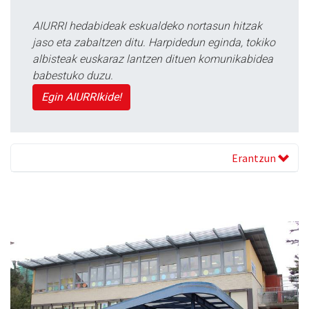
AIURRI hedabideak eskualdeko nortasun hitzak
jaso eta zabaltzen ditu. Harpidedun eginda, tokiko
albisteak euskaraz lantzen dituen komunikabidea
babestuko duzu.
Egin AIURRIkide!
Erantzun