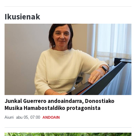
Ikusienak
Junkal Guerrero andoaindarra, Donostiako
Musika Hamabostaldiko protagonista
Aiurri
abu 05, 07:00
ANDOAIN