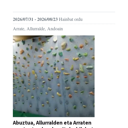
FESTAK
2026/07/31 - 2026/08/23
Hainbat ordu
Arrate, Allurralde, Andoain
Abuztua, Allurralden eta Arraten