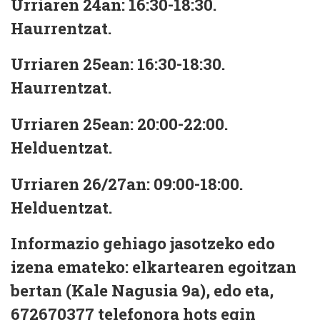
Urriaren 24an: 16:30-18:30.
Haurrentzat.
Urriaren 25ean: 16:30-18:30.
Haurrentzat.
Urriaren 25ean: 20:00-22:00.
Helduentzat.
Urriaren 26/27an: 09:00-18:00.
Helduentzat.
Informazio gehiago jasotzeko edo
izena emateko: elkartearen egoitzan
bertan (Kale Nagusia 9a), edo eta,
672670377 telefonora hots egin