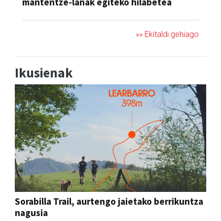
mantentze-lanak egiteko hilabetea
»» Ekitaldi gehiago
Ikusienak
Sorabilla Trail, aurtengo jaietako berrikuntza
nagusia