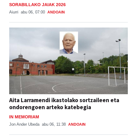
SORABILLAKO JAIAK 2026
Aiurri
abu 06, 07:00
ANDOAIN
Aita Larramendi ikastolako sortzaileen eta
ondorengoen arteko katebegia
IN MEMORIAM
Jon Ander Ubeda
abu 06, 11:38
ANDOAIN