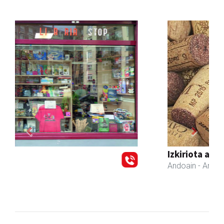
Previous
Next
Izkiriota ardoak
Andoain
- Ardoak