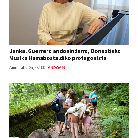
Junkal Guerrero andoaindarra, Donostiako
Musika Hamabostaldiko protagonista
Aiurri
abu 05, 07:00
ANDOAIN