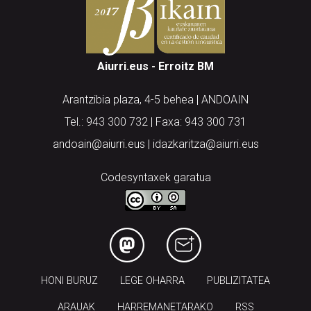
Aiurri.eus - Erroitz BM
Arantzibia plaza, 4-5 behea | ANDOAIN
Tel.: 943 300 732 | Faxa: 943 300 731
andoain@aiurri.eus | idazkaritza@aiurri.eus
Codesyntaxek garatua
HONI BURUZ
LEGE OHARRA
PUBLIZITATEA
ARAUAK
HARREMANETARAKO
RSS