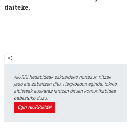
daiteke.
AIURRI hedabideak eskualdeko nortasun hitzak
jaso eta zabaltzen ditu. Harpidedun eginda, tokiko
albisteak euskaraz lantzen dituen komunikabidea
babestuko duzu.
Egin AIURRIkide!