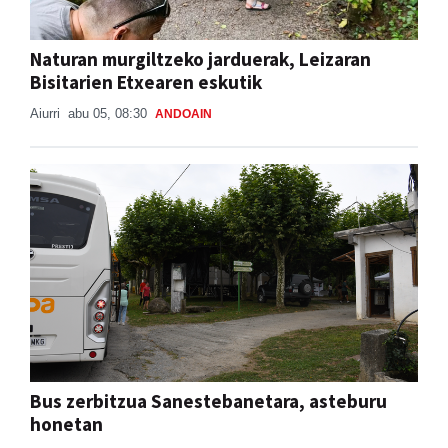
Naturan murgiltzeko jarduerak, Leizaran
Bisitarien Etxearen eskutik
Aiurri
abu 05, 08:30
ANDOAIN
Bus zerbitzua Sanestebanetara, asteburu
honetan