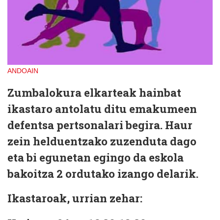
ANDOAIN
Zumbalokura elkarteak hainbat
ikastaro antolatu ditu emakumeen
defentsa pertsonalari begira. Haur
zein helduentzako zuzenduta dago
eta bi egunetan egingo da eskola
bakoitza 2 ordutako izango delarik.
Ikastaroak, urrian zehar: