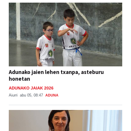
Adunako jaien lehen txanpa, asteburu
honetan
ADUNAKO JAIAK 2026
Aiurri
abu 05, 08:47
ADUNA