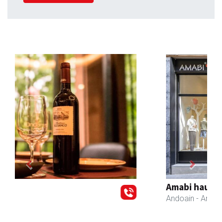
Previous
Next
Amabi haur eta gazte jantziak
Andoain
- Arropa-dendak