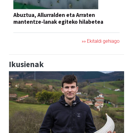
Abuztua, Allurralden eta Arraten
mantentze-lanak egiteko hilabetea
»» Ekitaldi gehiago
Ikusienak