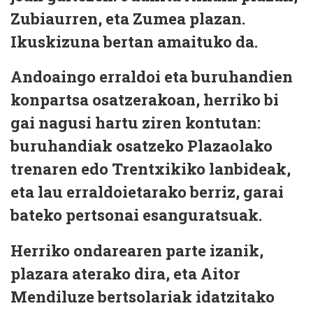
Zubiaurren, eta Zumea plazan.
Ikuskizuna bertan amaituko da.
Andoaingo erraldoi eta buruhandien
konpartsa osatzerakoan, herriko bi
gai nagusi hartu ziren kontutan:
buruhandiak osatzeko Plazaolako
trenaren edo Trentxikiko lanbideak,
eta lau erraldoietarako berriz, garai
bateko pertsonai esanguratsuak.
Herriko ondarearen parte izanik,
plazara aterako dira, eta Aitor
Mendiluze bertsolariak idatzitako