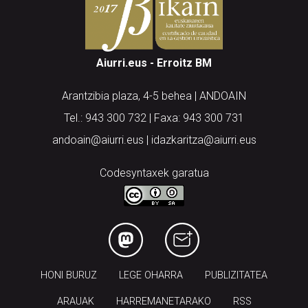
Aiurri.eus - Erroitz BM
Arantzibia plaza, 4-5 behea | ANDOAIN
Tel.: 943 300 732 | Faxa: 943 300 731
andoain@aiurri.eus | idazkaritza@aiurri.eus
Codesyntaxek garatua
HONI BURUZ
LEGE OHARRA
PUBLIZITATEA
ARAUAK
HARREMANETARAKO
RSS