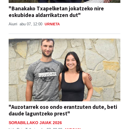
"Banakako Txapelketan jokatzeko nire
eskubidea aldarrikatzen dut"
Aiurri
abu 07, 12:00
URNIETA
"Auzotarrek oso ondo erantzuten dute, beti
daude laguntzeko prest"
SORABILLAKO JAIAK 2026