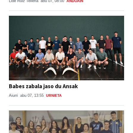
Lide Ruiz Telleria
abu 07, 08:00
ANDOAIN
Babes zabala jaso du Ansak
Aiurri
abu 07, 13:55
URNIETA