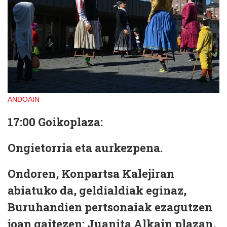
ANDOAIN
17:00 Goikoplaza:
Ongietorria eta aurkezpena.
Ondoren, Konpartsa Kalejiran
abiatuko da, geldialdiak eginaz,
Buruhandien pertsonaiak ezagutzen
joan gaitezen: Juanita Alkain plazan,