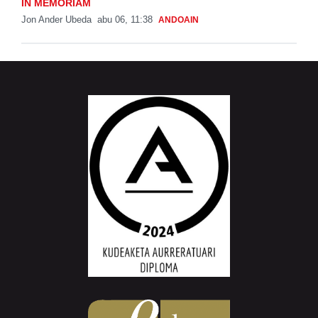
IN MEMORIAM
Jon Ander Ubeda
abu 06, 11:38
ANDOAIN