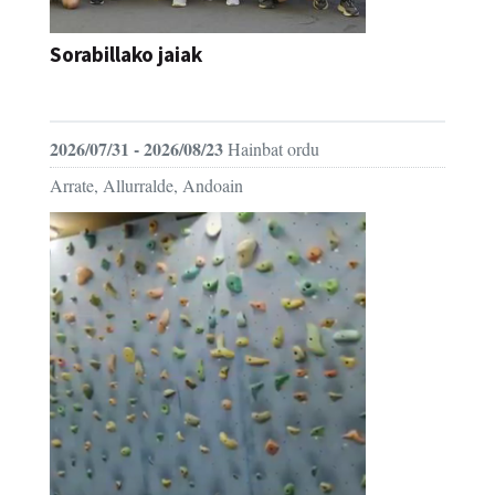
Sorabillako jaiak
FESTAK
2026/07/31 - 2026/08/23
Hainbat ordu
Arrate, Allurralde, Andoain