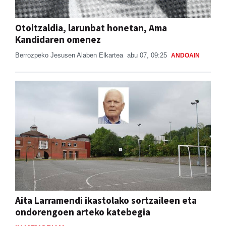
Otoitzaldia, larunbat honetan, Ama
Kandidaren omenez
Berrozpeko Jesusen Alaben Elkartea
abu 07, 09:25
ANDOAIN
Aita Larramendi ikastolako sortzaileen eta
ondorengoen arteko katebegia