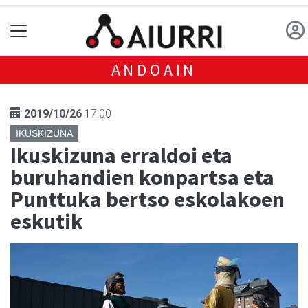
ANDOAIN
2019/10/26
17:00
IKUSKIZUNA
Ikuskizuna erraldoi eta
buruhandien konpartsa eta
Punttuka bertso eskolakoen
eskutik