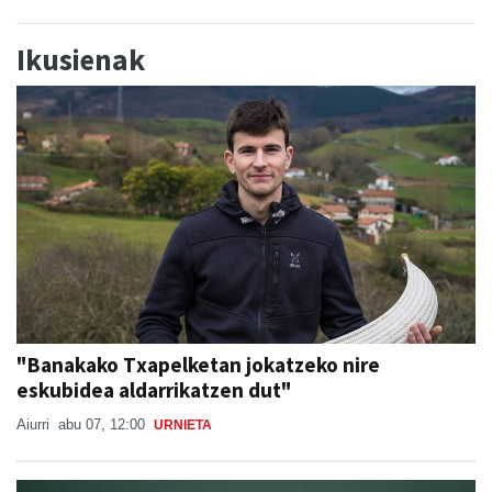
Ikusienak
"Banakako Txapelketan jokatzeko nire
eskubidea aldarrikatzen dut"
Aiurri
abu 07, 12:00
URNIETA