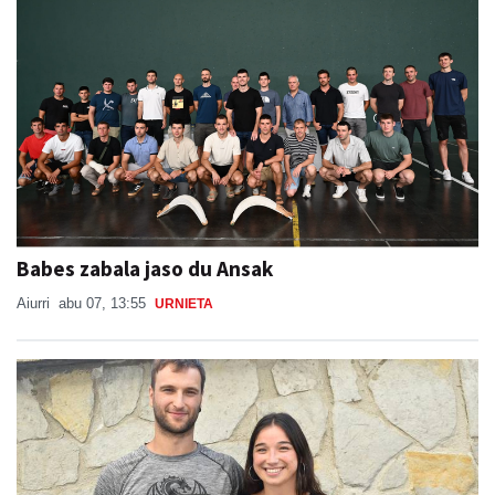
Babes zabala jaso du Ansak
Aiurri
abu 07, 13:55
URNIETA