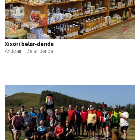
Previous
Next
Kulunka aeroyoga zentroa
Andoain
- Aeroyoga