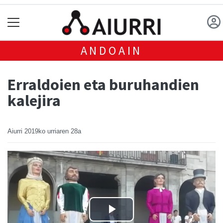
ANDOAIN
Erraldoien eta buruhandien
kalejira
Aiurri
2019ko urriaren 28a