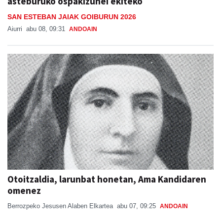
asteburuko ospakizunei ekiteko
SAN ESTEBAN JAIAK GOIBURUN 2026
Aiurri
abu 08, 09:31
ANDOAIN
Otoitzaldia, larunbat honetan, Ama Kandidaren
omenez
Berrozpeko Jesusen Alaben Elkartea
abu 07, 09:25
ANDOAIN