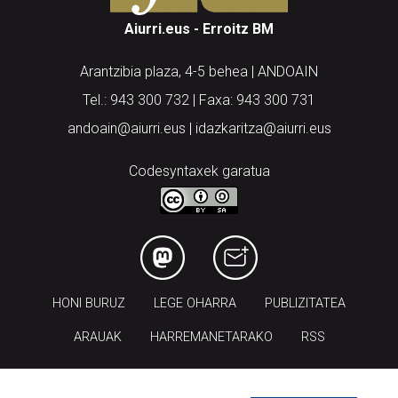
Aiurri.eus - Erroitz BM
Arantzibia plaza, 4-5 behea | ANDOAIN
Tel.: 943 300 732 | Faxa: 943 300 731
andoain@aiurri.eus | idazkaritza@aiurri.eus
Codesyntaxek garatua
HONI BURUZ
LEGE OHARRA
PUBLIZITATEA
ARAUAK
HARREMANETARAKO
RSS