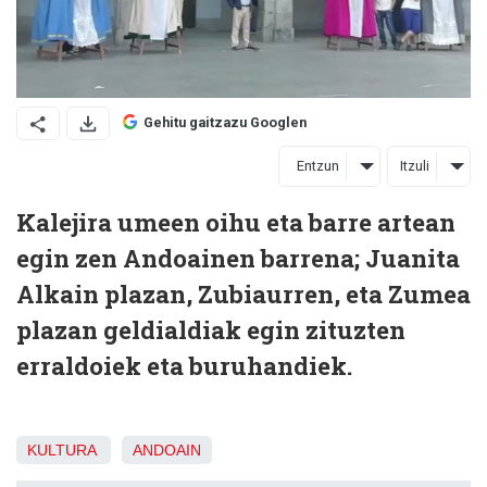
Gehitu gaitzazu Googlen
Entzun
Itzuli
Kalejira umeen oihu eta barre artean
egin zen Andoainen barrena; Juanita
Alkain plazan, Zubiaurren, eta Zumea
plazan geldialdiak egin zituzten
erraldoiek eta buruhandiek.
KULTURA
ANDOAIN