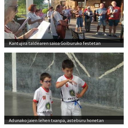
Kantujira taldearen saioa Goiburuko festetan
Adunako jaien lehen txanpa, asteburu honetan