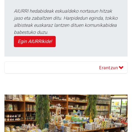
AIURRI hedabideak eskualdeko nortasun hitzak
jaso eta zabaltzen ditu. Harpidedun eginda, tokiko
albisteak euskaraz lantzen dituen komunikabidea
babestuko duzu.
Egin AIURRIkide!
Erantzun