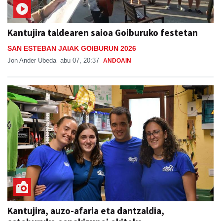
Kantujira taldearen saioa Goiburuko festetan
SAN ESTEBAN JAIAK GOIBURUN 2026
Jon Ander Ubeda
abu 07, 20:37
ANDOAIN
Kantujira, auzo-afaria eta dantzaldia,