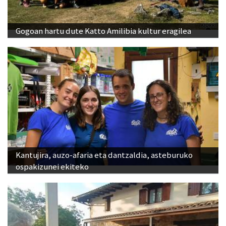
Gogoan hartu dute Katto Amilibia kultur eragilea
Kantujira, auzo-afaria eta dantzaldia, asteburuko
ospakizunei ekiteko