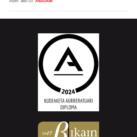
Aiurri
abu 03
ANDOAIN