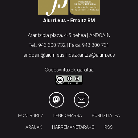
Aiurri.eus - Erroitz BM
Arantzibia plaza, 4-5 behea | ANDOAIN
Tel.: 943 300 732 | Faxa: 943 300 731
andoain@aiurri.eus | idazkaritza@aiurri.eus
Codesyntaxek garatua
HONI BURUZ
LEGE OHARRA
PUBLIZITATEA
ARAUAK
HARREMANETARAKO
RSS