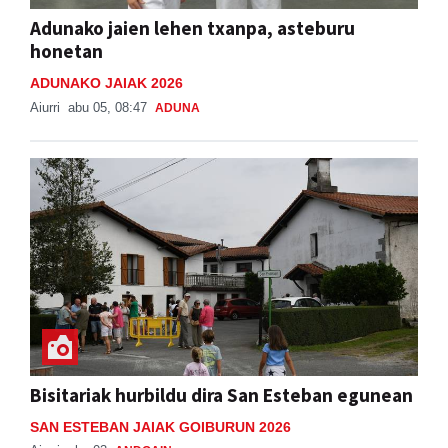
Adunako jaien lehen txanpa, asteburu
honetan
ADUNAKO JAIAK 2026
Aiurri
abu 05, 08:47
ADUNA
Bisitariak hurbildu dira San Esteban egunean
SAN ESTEBAN JAIAK GOIBURUN 2026