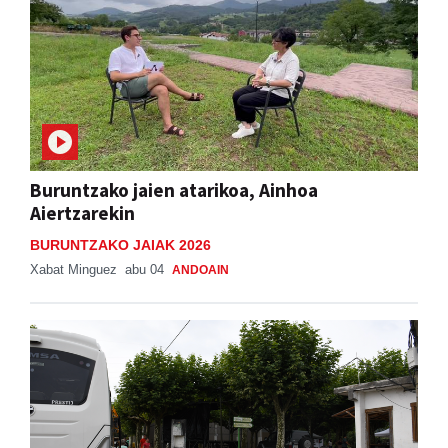
Buruntzako jaien atarikoa, Ainhoa
Aiertzarekin
BURUNTZAKO JAIAK 2026
Xabat Minguez
abu 04
ANDOAIN