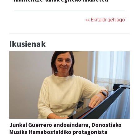
»» Ekitaldi gehiago
Ikusienak
Junkal Guerrero andoaindarra, Donostiako
Musika Hamabostaldiko protagonista