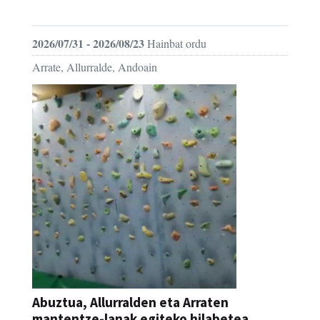
FESTAK
2026/07/31 - 2026/08/23
Hainbat ordu
Arrate, Allurralde, Andoain
Abuztua, Allurralden eta Arraten
mantentze-lanak egiteko hilabetea