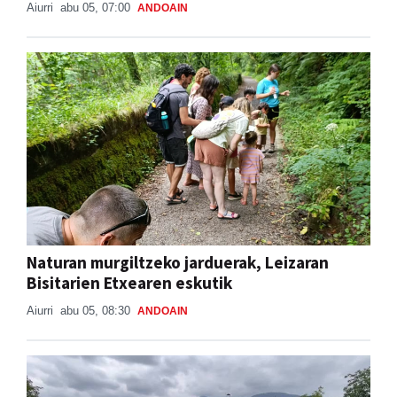
Aiurri
abu 05, 07:00
ANDOAIN
Naturan murgiltzeko jarduerak, Leizaran
Bisitarien Etxearen eskutik
Aiurri
abu 05, 08:30
ANDOAIN