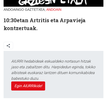
ANDOAINGO GAZTETXEA,
ANDOAIN
10:30
etan Artritis eta Arpavieja
kontzertuak.
AIURRI hedabideak eskualdeko nortasun hitzak
jaso eta zabaltzen ditu. Harpidedun eginda, tokiko
albisteak euskaraz lantzen dituen komunikabidea
babestuko duzu.
Egin AIURRIkide!