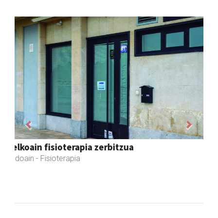
Previous
Next
Ormendi kirolak
Andoain
- Kirol dendak