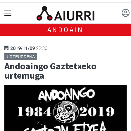
ANDOAIN
2019/11/09
22:30
URTEURRENA
Andoaingo Gaztetxeko
urtemuga