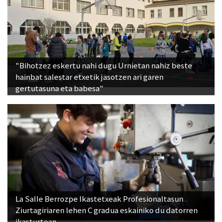
"Bihotzez eskertu nahi dugu Urnietan nahiz beste
hainbat salestar etxetik jasotzen ari garen
gertutasuna eta babesa"
La Salle Berrozpe Ikastetxeak Profesionaltasun
Ziurtagiriaren lehen C gradua eskainiko du datorren
ikasturtean