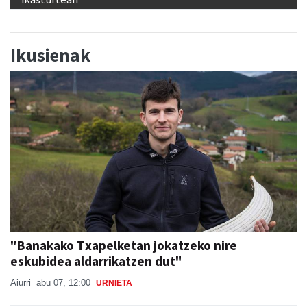
Ikusienak
"Banakako Txapelketan jokatzeko nire
eskubidea aldarrikatzen dut"
Aiurri
abu 07, 12:00
URNIETA