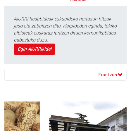
AIURRI hedabideak eskualdeko nortasun hitzak
jaso eta zabaltzen ditu. Harpidedun eginda, tokiko
albisteak euskaraz lantzen dituen komunikabidea
babestuko duzu.
Egin AIURRIkide!
Erantzun