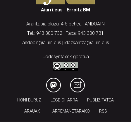
Aiurri.eus - Erroitz BM
Arantzibia plaza, 4-5 behea | ANDOAIN
Tel.: 943 300 732 | Faxa: 943 300 731
andoain@aiurri.eus | idazkaritza@aiurri.eus
Codesyntaxek garatua
HONI BURUZ
LEGE OHARRA
PUBLIZITATEA
ARAUAK
HARREMANETARAKO
RSS