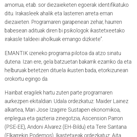
amorrua, etab. sor diezaieketen egoerak identifikatuko
ditu. Irakasleek ahalik eta lasterren arreta eman
diezaieten. Programaren garapenean zehar, haurren
babesean adituak diren bi psikologok ikastetxeetako
irakasle taldeei aholkuak emango dizkiete”.
EMANTIK izeneko programa pilotoa da atzo sinatu
dutena. Izan ere, gela batzuetan bakarrik ezarriko da eta
helburuak betetzen dituela ikusten bada, etorkizunean
orokortu egingo da.
Hainbat eragilek hartu zuten parte programaren
aurkezpen ekitaldian. Udala ordezkatuz: Maider Lainez
alkartea, Mari Jose Izagirre Sustapen ekonomikoa,
enplegua eta gazteria zinegotzia, Ascension Parron
(PSE-EE), Andoni Alvarez (EH-Bildu) eta Tere Santana
(Elkarrekin Podemos). Ikastetxeak ordezkatuz: Aita