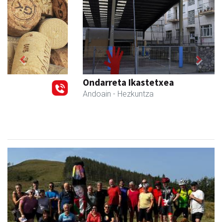
Previous
Next
Ondarreta Ikastetxea
Andoain
- Hezkuntza