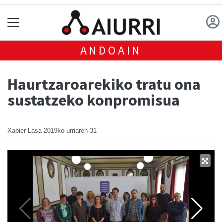
ANDOAIN
Haurtzaroarekiko tratu ona
sustatzeko konpromisua
Xabier Lasa
2019ko urriaren 31