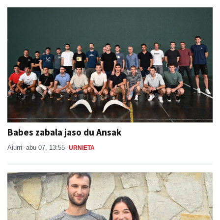
Babes zabala jaso du Ansak
Aiurri
abu 07, 13:55
URNIETA