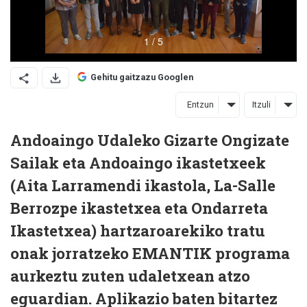
Gehitu gaitzazu Googlen
Entzun
Itzuli
Andoaingo Udaleko Gizarte Ongizate
Sailak eta Andoaingo ikastetxeek
(Aita Larramendi ikastola, La-Salle
Berrozpe ikastetxea eta Ondarreta
Ikastetxea) hartzaroarekiko tratu
onak jorratzeko EMANTIK programa
aurkeztu zuten udaletxean atzo
eguardian. Aplikazio baten bitartez