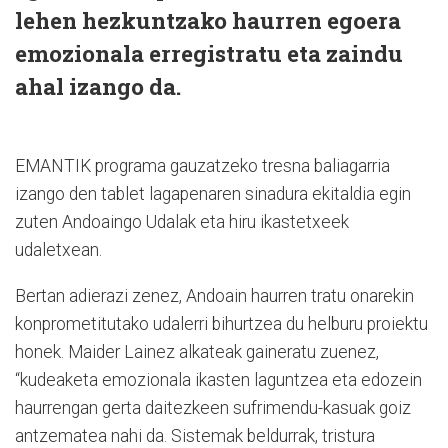
lehen hezkuntzako haurren egoera
emozionala erregistratu eta zaindu
ahal izango da.
EMANTIK programa gauzatzeko tresna baliagarria
izango den tablet lagapenaren sinadura ekitaldia egin
zuten Andoaingo Udalak eta hiru ikastetxeek
udaletxean.
Bertan adierazi zenez, Andoain haurren tratu onarekin
konprometitutako udalerri bihurtzea du helburu proiektu
honek. Maider Lainez alkateak gaineratu zuenez,
“kudeaketa emozionala ikasten laguntzea eta edozein
haurrengan gerta daitezkeen sufrimendu-kasuak goiz
antzematea nahi da. Sistemak beldurrak, tristura