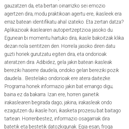
gauzatzen da, eta bertan oinarrizko sei emozio
agertzen dira, modu praktikoan agertu ere, ikasleek era
erraz batean identifikatu ahal izateko. Eta zertan datza?
Aplikazioak ikaslearen autopertzeptzioa jasoko du.
Egunean bi momentu hartuko dira, ikasle bakoitzak klika
dezan nola sentitzen den. Horrela jasoko diren datu
guzti horiek gurutzatu egiten dira, eta ondorioak
ateratzen dira. Adibidez, gela jakin batean ikasleak
bereziki haserre daudela, ondoko gelan bereziki pozik
daudela... Bestelako ondorioak ere atera daitezke.
Programa honek informazio jakin bat emango digu;
baina ez da bakarra. Izan ere, horren gainetik
irakaslearen begirada dago; jakina, irakasleak ondo
ezagutzen du ikasle hori, ikasketa prozesu bat baitago
tartean. Horrenbestez, informazio osagarriak dira
batetik eta bestetik datozkigunak. Egia esan, froga