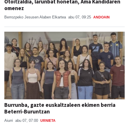
Otoitzaldia, larunbat honetan, Ama Kandidaren
omenez
Berrozpeko Jesusen Alaben Elkartea
abu 07, 09:25
ANDOAIN
Burrunba, gazte euskaltzaleen ekimen berria
Beterri-Buruntzan
Aiurri
abu 07, 07:00
URNIETA