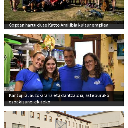
Gogoan hartu dute Katto Amilibia kultur eragilea
Kantujira, auzo-afaria eta dantzaldia, asteburuko
ospakizunei ekiteko