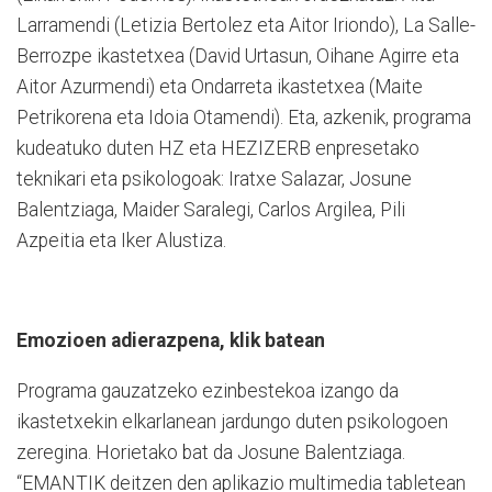
Larramendi (Letizia Bertolez eta Aitor Iriondo), La Salle-
Berrozpe ikastetxea (David Urtasun, Oihane Agirre eta
Aitor Azurmendi) eta Ondarreta ikastetxea (Maite
Petrikorena eta Idoia Otamendi). Eta, azkenik, programa
kudeatuko duten HZ eta HEZIZERB enpresetako
teknikari eta psikologoak: Iratxe Salazar, Josune
Balentziaga, Maider Saralegi, Carlos Argilea, Pili
Azpeitia eta Iker Alustiza.
Emozioen adierazpena, klik batean
Programa gauzatzeko ezinbestekoa izango da
ikastetxekin elkarlanean jardungo duten psikologoen
zeregina. Horietako bat da Josune Balentziaga.
“EMANTIK deitzen den aplikazio multimedia tabletean