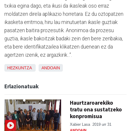
txikia egina dago, eta ikusi da ikasleak oso erraz
moldatzen direla aplikazio horretara. Ez du oztopatzen
ikasketa erritmoa, hiru lau minutuetan ikasle guztiak
pasatzen baitira prozesutik. Anonimoa da prozesu
guztia, ikasle bakoitzak badaki zein den bere zenbakia,
eta bere identifikatzailea klikatzen duenean ez da
agertzen izenik, ez argazkirik...”.
HEZKUNTZA
ANDOAIN
Erlazionatuak
Haurtzaroarekiko
tratu ona sustatzeko
konpromisua
Xabier Lasa
2019 urr 31
ANDOAIN