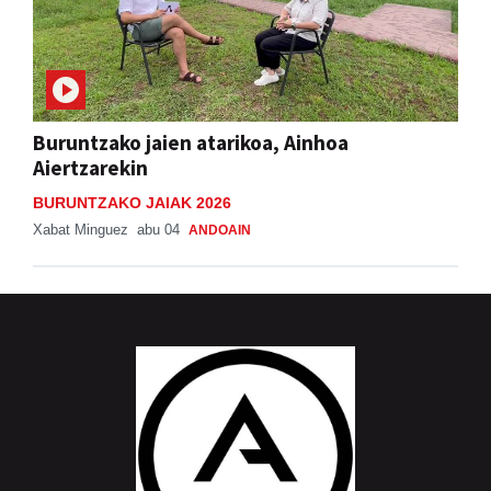
Buruntzako jaien atarikoa, Ainhoa
Aiertzarekin
BURUNTZAKO JAIAK 2026
Xabat Minguez
abu 04
ANDOAIN