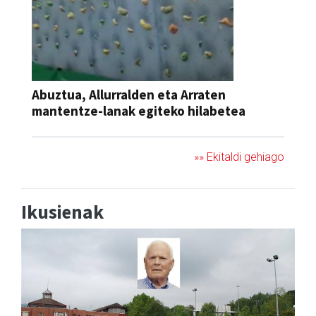
Abuztua, Allurralden eta Arraten
mantentze-lanak egiteko hilabetea
»» Ekitaldi gehiago
Ikusienak