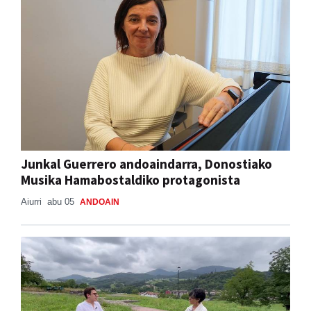
Junkal Guerrero andoaindarra, Donostiako
Musika Hamabostaldiko protagonista
Aiurri
abu 05
ANDOAIN