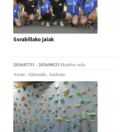
Sorabillako jaiak
FESTAK
2026/07/31 - 2026/08/23
Hainbat ordu
Arrate, Allurralde, Andoain