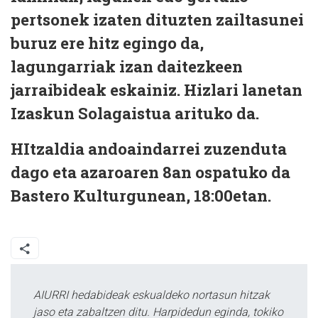
pertsonek izaten dituzten zailtasunei
buruz ere hitz egingo da,
lagungarriak izan daitezkeen
jarraibideak eskainiz. Hizlari lanetan
Izaskun Solagaistua arituko da.
HItzaldia andoaindarrei zuzenduta
dago eta azaroaren 8an ospatuko da
Bastero Kulturgunean, 18:00etan.
AIURRI hedabideak eskualdeko nortasun hitzak
jaso eta zabaltzen ditu. Harpidedun eginda, tokiko