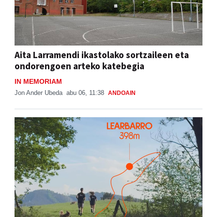
Aita Larramendi ikastolako sortzaileen eta
ondorengoen arteko katebegia
IN MEMORIAM
Jon Ander Ubeda
abu 06, 11:38
ANDOAIN