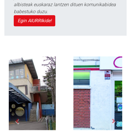
albisteak euskaraz lantzen dituen komunikabidea
babestuko duzu.
Egin AIURRIkide!
Previous
Next