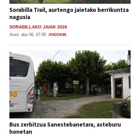
Sorabilla Trail, aurtengo jaietako berrikuntza
nagusia
SORABILLAKO JAIAK 2026
Aiurri
abu 06, 07:00
ANDOAIN
Bus zerbitzua Sanestebanetara, asteburu
honetan