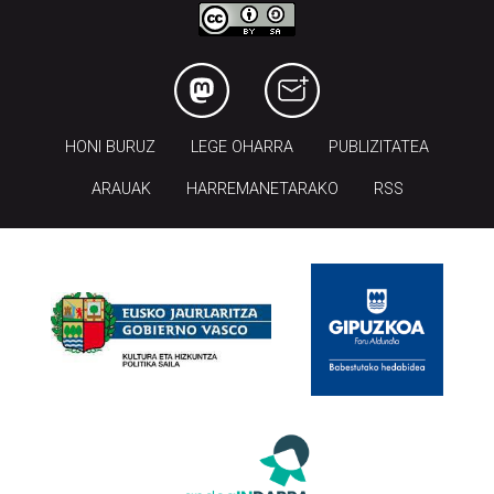
HONI BURUZ
LEGE OHARRA
PUBLIZITATEA
ARAUAK
HARREMANETARAKO
RSS