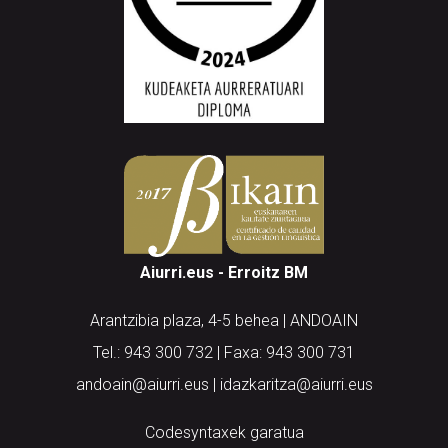
Aiurri.eus - Erroitz BM
Arantzibia plaza, 4-5 behea | ANDOAIN
Tel.: 943 300 732 | Faxa: 943 300 731
andoain@aiurri.eus | idazkaritza@aiurri.eus
Codesyntaxek garatua