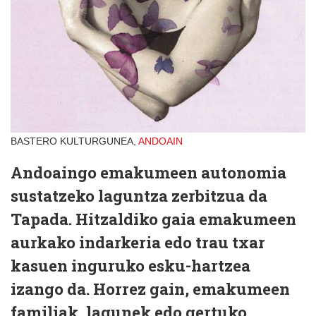
BASTERO KULTURGUNEA,
ANDOAIN
Andoaingo emakumeen autonomia
sustatzeko laguntza zerbitzua da
Tapada. Hitzaldiko gaia emakumeen
aurkako indarkeria edo trau txar
kasuen inguruko esku-hartzea
izango da. Horrez gain, emakumeen
familiak, lagunek edo gertuko