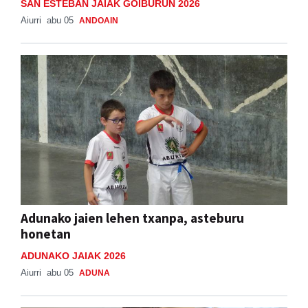
SAN ESTEBAN JAIAK GOIBURUN 2026
Aiurri
abu 05
ANDOAIN
Adunako jaien lehen txanpa, asteburu
honetan
ADUNAKO JAIAK 2026
Aiurri
abu 05
ADUNA