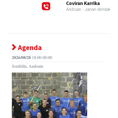
Coviran Karrika
Andoain
- Janari-dendak
Agenda
2026/08/28
18:00-00:00
Sorabilla, Andoain