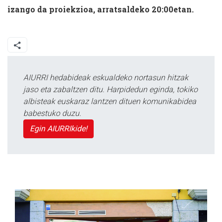
izango da proiekzioa, arratsaldeko 20:00etan.
AIURRI hedabideak eskualdeko nortasun hitzak
jaso eta zabaltzen ditu. Harpidedun eginda, tokiko
albisteak euskaraz lantzen dituen komunikabidea
babestuko duzu.
Egin AIURRIkide!