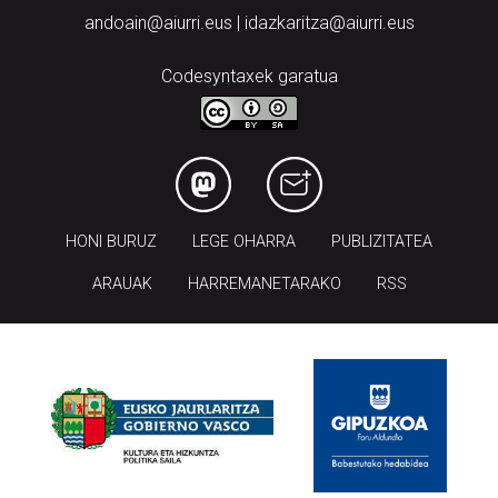
andoain@aiurri.eus | idazkaritza@aiurri.eus
Codesyntaxek garatua
HONI BURUZ
LEGE OHARRA
PUBLIZITATEA
ARAUAK
HARREMANETARAKO
RSS