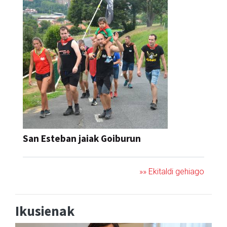
San Esteban jaiak Goiburun
»» Ekitaldi gehiago
Ikusienak