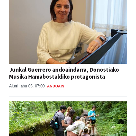
Junkal Guerrero andoaindarra, Donostiako
Musika Hamabostaldiko protagonista
Aiurri
abu 05, 07:00
ANDOAIN