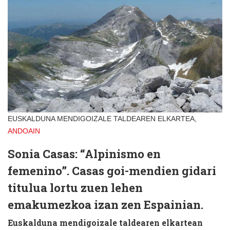
EUSKALDUNA MENDIGOIZALE TALDEAREN ELKARTEA,
ANDOAIN
Sonia Casas: “Alpinismo en
femenino”. Casas goi-mendien gidari
titulua lortu zuen lehen
emakumezkoa izan zen Espainian.
Euskalduna mendigoizale taldearen elkartean