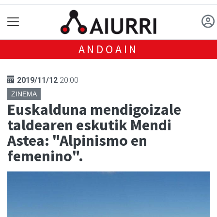
ANDOAIN
2019/11/12
20:00
ZINEMA
Euskalduna mendigoizale
taldearen eskutik Mendi
Astea: "Alpinismo en
femenino".