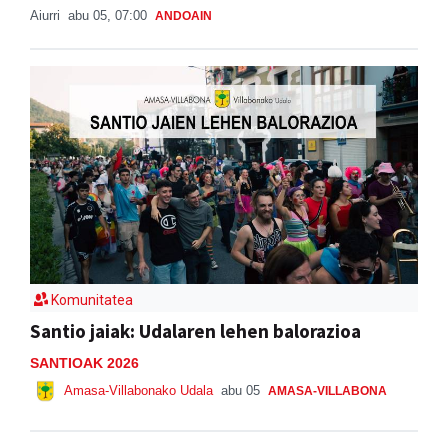
Aiurri
abu 05, 07:00
ANDOAIN
Komunitatea
Santio jaiak: Udalaren lehen balorazioa
SANTIOAK 2026
Amasa-Villabonako Udala
abu 05
AMASA-VILLABONA