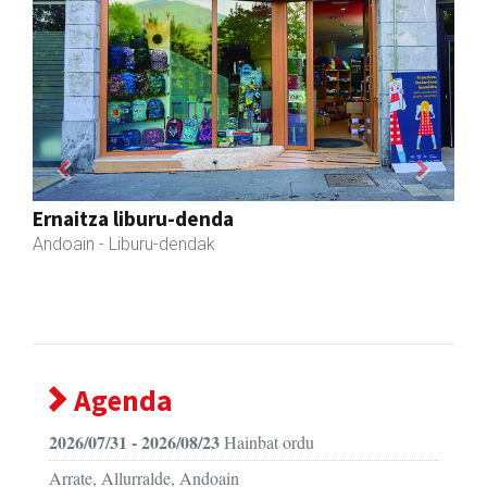
Previous
Next
Ernaitza liburu-denda
Andoain
- Liburu-dendak
Agenda
2026/07/31 - 2026/08/23
Hainbat ordu
Arrate, Allurralde, Andoain