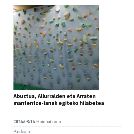
Abuztua, Allurralden eta Arraten
mantentze-lanak egiteko hilabetea
2026/08/16
Hainbat ordu
Andoain