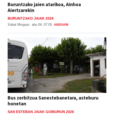
Buruntzako jaien atarikoa, Ainhoa
Aiertzarekin
BURUNTZAKO JAIAK 2026
Xabat Minguez
abu 04, 07:05
ANDOAIN
Bus zerbitzua Sanestebanetara, asteburu
honetan
SAN ESTEBAN JAIAK GOIBURUN 2026