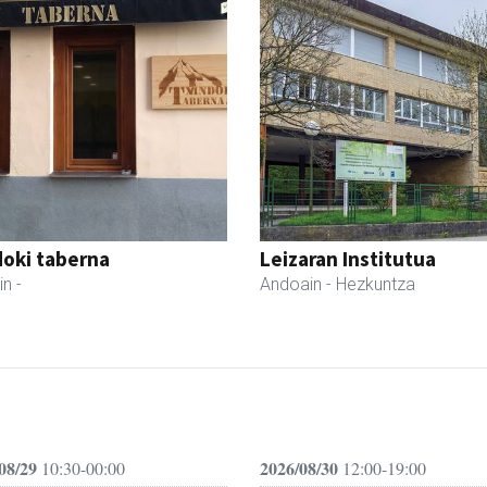
oki taberna
Leizaran Institutua
in
-
Andoain
- Hezkuntza
08/29
2026/08/30
10:30-00:00
12:00-19:00