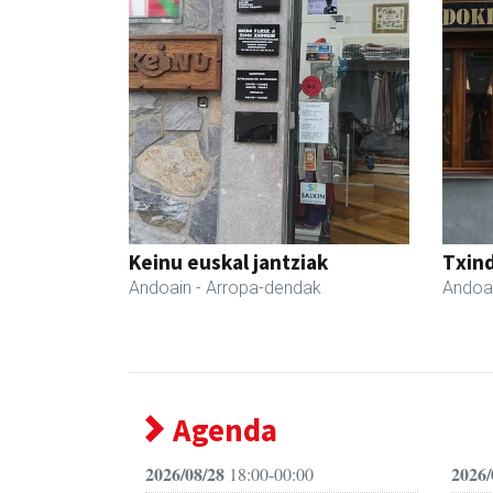
Keinu euskal jantziak
Txind
Andoain
- Arropa-dendak
Andoa
Agenda
2026/08/28
2026/
18:00-00:00