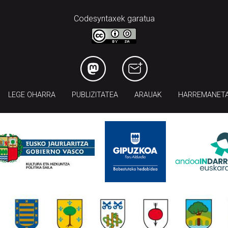
Codesyntaxek garatua
LEGE OHARRA
PUBLIZITATEA
ARAUAK
HARREMANET