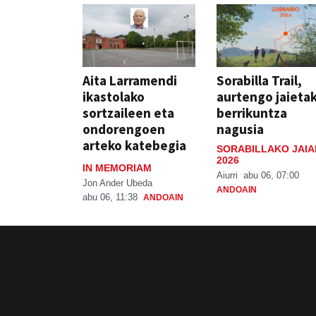
Aita Larramendi
Sorabilla Trail,
ikastolako
aurtengo jaieta
sortzaileen eta
berrikuntza
ondorengoen
nagusia
arteko katebegia
SORABILLAKO JAIA
2026
IN MEMORIAM
Aiurri
abu 06, 07:00
Jon Ander Ubeda
ANDOAIN
abu 06, 11:38
ANDOAIN