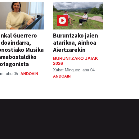
nkal Guerrero
Buruntzako jaien
doaindarra,
atarikoa, Ainhoa
nostiako Musika
Aiertzarekin
amabostaldiko
BURUNTZAKO JAIAK
otagonista
2026
Xabat Minguez
abu 04
rri
abu 05
ANDOAIN
ANDOAIN