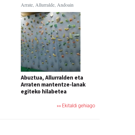
Arrate, Allurralde, Andoain
Abuztua, Allurralden eta
Arraten mantentze-lanak
egiteko hilabetea
»» Ekitaldi gehiago