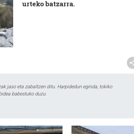
urteko batzarra.
k jaso eta zabaltzen ditu. Harpidedun eginda, tokiko
bidea babestuko duzu.