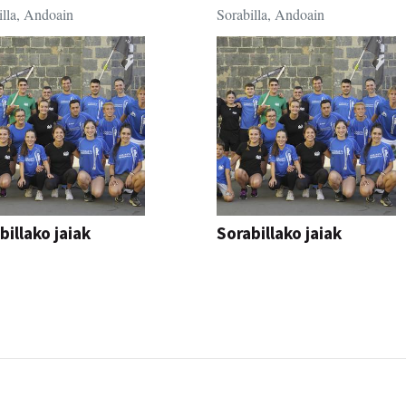
illa, Andoain
Sorabilla, Andoain
billako jaiak
Sorabillako jaiak
AK
FESTAK