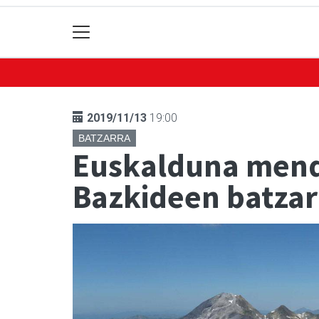
2019/11/13
19:00
BATZARRA
Euskalduna mendi
Bazkideen batzar