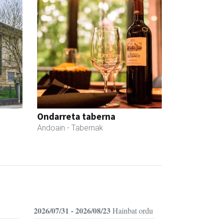
Ondarreta taberna
Andoain
- Tabernak
2026/07/31 - 2026/08/23
Hainbat ordu