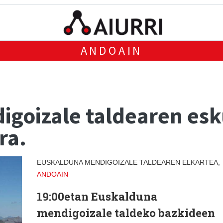
ANDOAIN
goizale taldearen esk
ra.
EUSKALDUNA MENDIGOIZALE TALDEAREN ELKARTEA,
ANDOAIN
19:00etan Euskalduna
mendigoizale taldeko bazkideen