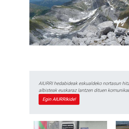
AIURRI hedabideak eskualdeko nortasun hitza
albisteak euskaraz lantzen dituen komunika
Egin AIURRIkide!