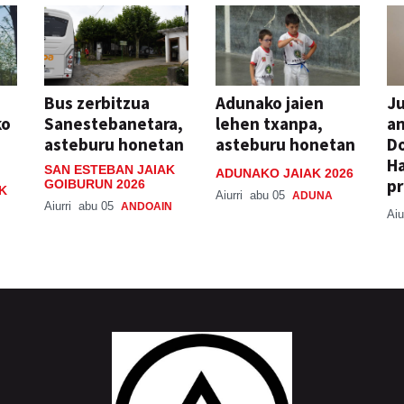
Bus zerbitzua
Adunako jaien
Ju
ko
Sanestebanetara,
lehen txanpa,
an
asteburu honetan
asteburu honetan
Do
H
SAN ESTEBAN JAIAK
ADUNAKO JAIAK 2026
pr
GOIBURUN 2026
K
Aiurri
abu 05
ADUNA
Aiurri
abu 05
ANDOAIN
Aiu