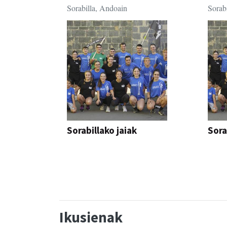
Sorabilla, Andoain
Sorab
Sorabillako jaiak
Sora
FESTAK
FEST
Ikusienak