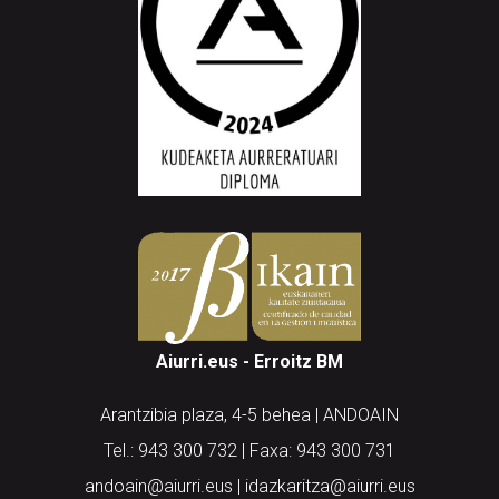
Aiurri.eus - Erroitz BM
Arantzibia plaza, 4-5 behea | ANDOAIN
Tel.: 943 300 732 | Faxa: 943 300 731
andoain@aiurri.eus | idazkaritza@aiurri.eus