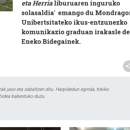
eta Herria
liburuaren inguruko
solasaldia' emango du Mondrago
Unibertsitateko ikus-
entzunezko
komunikazio graduan irakasle d
Eneko Bidegainek.
k jaso eta zabaltzen ditu. Harpidedun eginda, tokiko
bidea babestuko duzu.