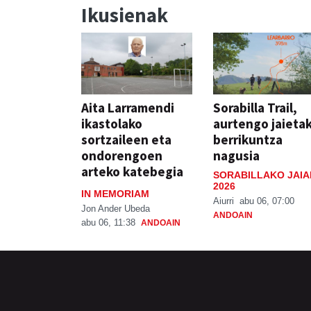
Ikusienak
Aita Larramendi
Sorabilla Trail,
ikastolako
aurtengo jaieta
sortzaileen eta
berrikuntza
ondorengoen
nagusia
arteko katebegia
SORABILLAKO JAIA
2026
IN MEMORIAM
Aiurri
abu 06, 07:00
Jon Ander Ubeda
ANDOAIN
abu 06, 11:38
ANDOAIN