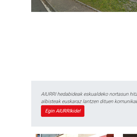
AIURRI hedabideak eskualdeko nortasun hitza
albisteak euskaraz lantzen dituen komunika
Egin AIURRIkide!