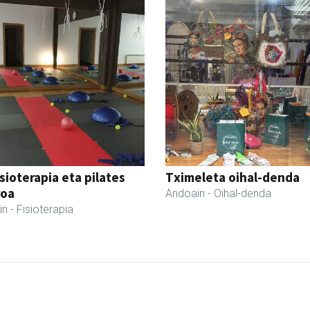
isioterapia eta pilates
Tximeleta oihal-denda
roa
Andoain
- Oihal-denda
in
- Fisioterapia