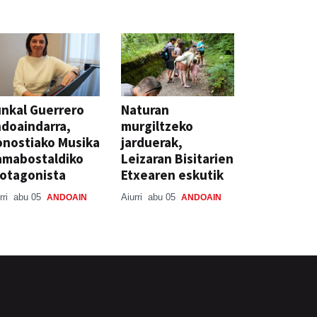
nkal Guerrero
Naturan
doaindarra,
murgiltzeko
nostiako Musika
jarduerak,
amabostaldiko
Leizaran Bisitarien
otagonista
Etxearen eskutik
rri
abu 05
Aiurri
abu 05
ANDOAIN
ANDOAIN