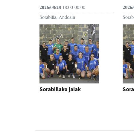
2026/08/28
2026/
18:00-00:00
Sorabilla, Andoain
Sorab
Sorabillako jaiak
Sora
FESTAK
FEST