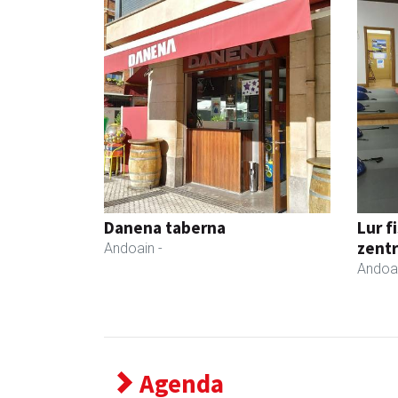
Danena taberna
Lur f
zent
Andoain
-
Andoa
Agenda