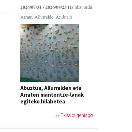
2026/07/31 - 2026/08/23
Hainbat ordu
Arrate, Allurralde, Andoain
Abuztua, Allurralden eta
Arraten mantentze-lanak
egiteko hilabetea
»» Ekitaldi gehiago