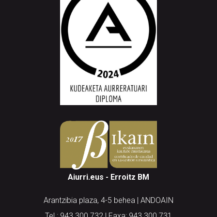
Aiurri.eus - Erroitz BM
Arantzibia plaza, 4-5 behea | ANDOAIN
Tel.: 943 300 732 | Faxa: 943 300 731