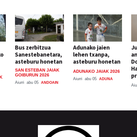
Bus zerbitzua
Adunako jaien
Ju
ko
Sanestebanetara,
lehen txanpa,
an
asteburu honetan
asteburu honetan
Do
H
SAN ESTEBAN JAIAK
ADUNAKO JAIAK 2026
pr
GOIBURUN 2026
K
Aiurri
abu 05
ADUNA
Aiurri
abu 05
ANDOAIN
Aiu