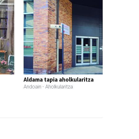
Aldama tapia aholkularitza
Andoain
- Aholkularitza