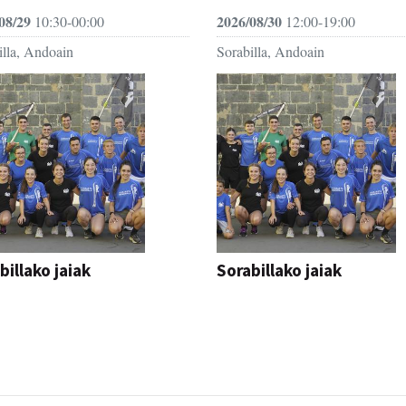
08/29
2026/08/30
10:30-00:00
12:00-19:00
illa, Andoain
Sorabilla, Andoain
billako jaiak
Sorabillako jaiak
AK
FESTAK