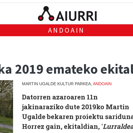
ANDOAIN
ka 2019 emateko ekita
MARTIN UGALDE KULTUR PARKEA,
ANDOAIN
Datorren azaroaren 11n
jakinaraziko dute 2019ko Martin
Ugalde bekaren proiektu sariduna
Horrez gain, ekitaldian, '
Lurralde