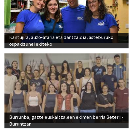
Kantujira, auzo-afaria eta dantzaldia, asteburuko
ospakizunei ekiteko
Burrunba, gazte euskaltzaleen ekimen berria Beterri-
Buruntzan