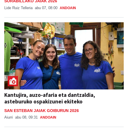
SORABILLAKO JAIAK 2026
Lide Ruiz Telleria
abu 07, 08:00
ANDOAIN
Kantujira, auzo-afaria eta dantzaldia,
asteburuko ospakizunei ekiteko
SAN ESTEBAN JAIAK GOIBURUN 2026
Aiurri
abu 08, 09:31
ANDOAIN