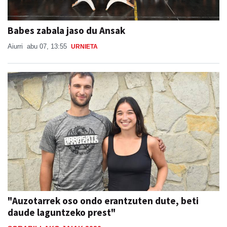
Babes zabala jaso du Ansak
Aiurri
abu 07, 13:55
URNIETA
"Auzotarrek oso ondo erantzuten dute, beti
daude laguntzeko prest"