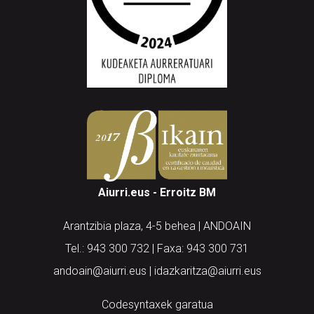
Aiurri.eus - Erroitz BM
Arantzibia plaza, 4-5 behea | ANDOAIN
Tel.: 943 300 732 | Faxa: 943 300 731
andoain@aiurri.eus | idazkaritza@aiurri.eus
Codesyntaxek garatua