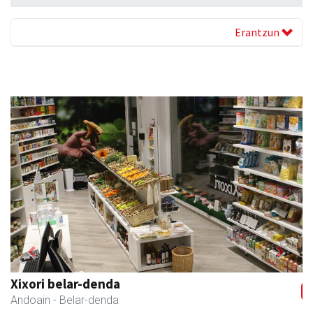
Erantzun
Previous
Next
Adats ileapaindegi eta estetika
Andoain
- Ile-apaindegiak