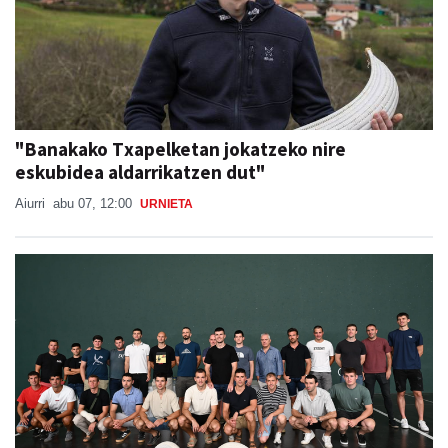
"Banakako Txapelketan jokatzeko nire
eskubidea aldarrikatzen dut"
Aiurri
abu 07, 12:00
URNIETA