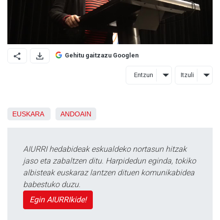
Gehitu gaitzazu Googlen
Entzun
Itzuli
EUSKARA
ANDOAIN
AIURRI hedabideak eskualdeko nortasun hitzak
jaso eta zabaltzen ditu. Harpidedun eginda, tokiko
albisteak euskaraz lantzen dituen komunikabidea
babestuko duzu.
Egin AIURRIkide!