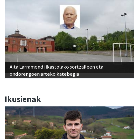
Aita Larramendi ikastolako sortzaileen eta
ondorengoen arteko katebegia
Ikusienak