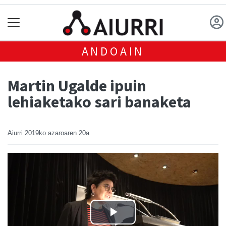
ANDOAIN
Martin Ugalde ipuin
lehiaketako sari banaketa
Aiurri
2019ko azaroaren 20a