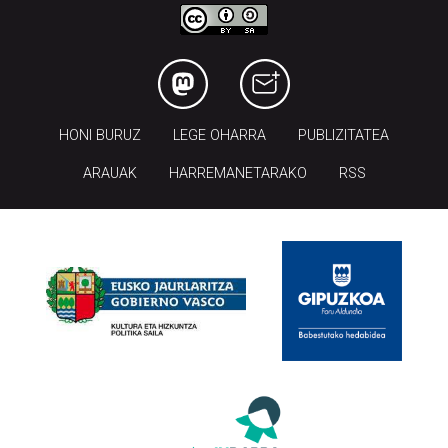
HONI BURUZ
LEGE OHARRA
PUBLIZITATEA
ARAUAK
HARREMANETARAKO
RSS