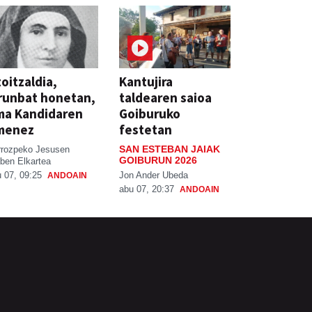
oitzaldia,
Kantujira
runbat honetan,
taldearen saioa
ma Kandidaren
Goiburuko
menez
festetan
SAN ESTEBAN JAIAK
rrozpeko Jesusen
GOIBURUN 2026
ben Elkartea
Jon Ander Ubeda
 07, 09:25
ANDOAIN
abu 07, 20:37
ANDOAIN