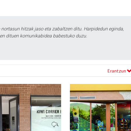
ortasun hitzak jaso eta zabaltzen ditu. Harpidedun eginda,
tzen dituen komunikabidea babestuko duzu.
Erantzun