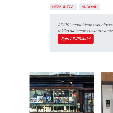
HEZKUNTZA
ANDOAIN
AIURRI hedabideak eskualdeko n
tokiko albisteak euskaraz lan
Egin AIURRIkide!