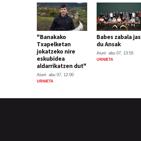
"Banakako
Babes zabala ja
Txapelketan
du Ansak
jokatzeko nire
Aiurri
abu 07, 13:55
eskubidea
URNIETA
aldarrikatzen dut"
Aiurri
abu 07, 12:00
URNIETA