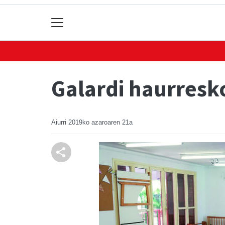
Galardi haurresk
Aiurri
2019ko azaroaren 21a