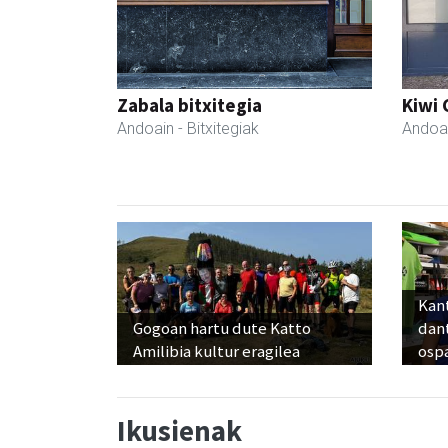
Zabala bitxitegia
Kiwi 
Andoain
- Bitxitegiak
Andoa
Kant
Gogoan hartu dute Katto
dan
Amilibia kultur eragilea
osp
Ikusienak