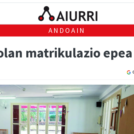
ANDOAIN
olan matrikulazio epea