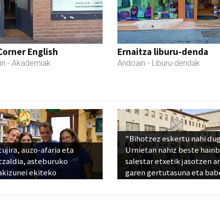
Corner English
Ernaitza liburu-denda
in
- Akademiak
Andoain
- Liburu-dendak
"Bihotzez eskertu nahi du
ujira, auzo-afaria eta
Urnietan nahiz beste hain
tzaldia, asteburuko
salestar etxetik jasotzen ar
akizunei ekiteko
garen gertutasuna eta bab