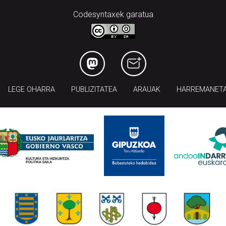
Codesyntaxek garatua
LEGE OHARRA
PUBLIZITATEA
ARAUAK
HARREMANET