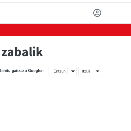
 zabalik
Gehitu gaitzazu Googlen
Entzun
Itzuli