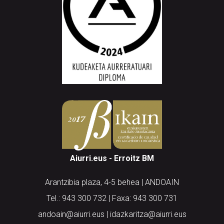
Aiurri.eus - Erroitz BM
Arantzibia plaza, 4-5 behea | ANDOAIN
Tel.: 943 300 732 | Faxa: 943 300 731
andoain@aiurri.eus | idazkaritza@aiurri.eus