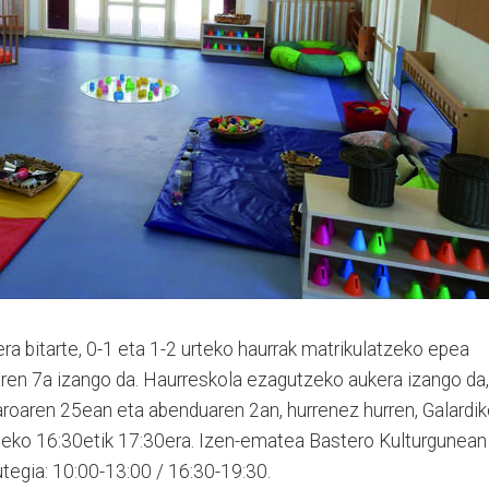
era bitarte, 0-1 eta 1-2 urteko haurrak matrikulatzeko epea
ren 7a izango da. Haurreskola ezagutzeko aukera izango da,
Azaroaren 25ean eta abenduaren 2an, hurrenez hurren, Galardi
aldeko 16:30etik 17:30era. Izen-ematea Bastero Kulturgunean
utegia: 10:00-13:00 / 16:30-19:30.