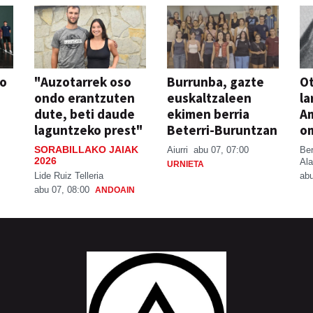
so
"Auzotarrek oso
Burrunba, gazte
Ot
ondo erantzuten
euskaltzaleen
la
dute, beti daude
ekimen berria
A
laguntzeko prest"
Beterri-Buruntzan
o
SORABILLAKO JAIAK
Aiurri
abu 07, 07:00
Be
2026
Ala
URNIETA
Lide Ruiz Telleria
abu
abu 07, 08:00
ANDOAIN