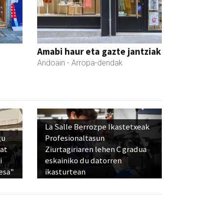
Amabi haur eta gazte jantziak
Andoain
- Arropa-dendak
La Salle Berrozpe Ikastetxeak
gu
Profesionaltasun
bat
Ziurtagiriaren lehen C gradua
i
eskainiko du datorren
esa"
ikasturtean