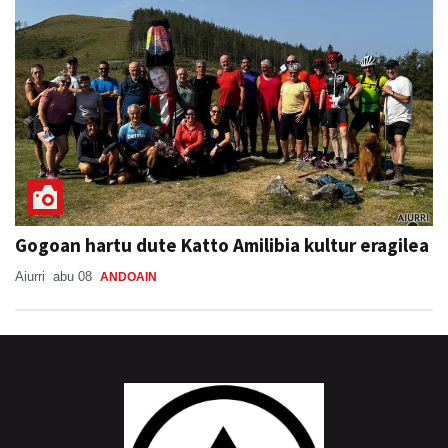
Gogoan hartu dute Katto Amilibia kultur eragilea
Aiurri
abu 08
ANDOAIN