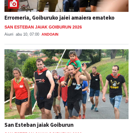
Erromeria, Goiburuko jaiei amaiera emateko
SAN ESTEBAN JAIAK GOIBURUN 2026
Aiurri
abu 10, 07:00
ANDOAIN
San Esteban jaiak Goiburun