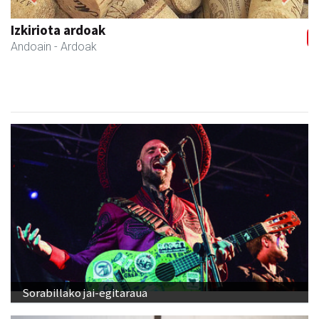
Previous
Next
NutriEskola
Andoain
- Ikasketak
Sorabillako jai-egitaraua