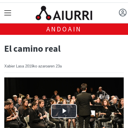
ANDOAIN
El camino real
Xabier Lasa
2019ko azaroaren 23a