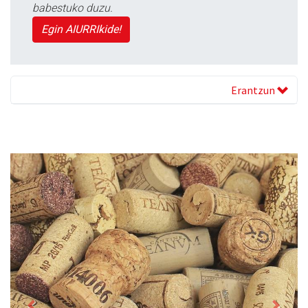
babestuko duzu.
Egin AIURRIkide!
Erantzun