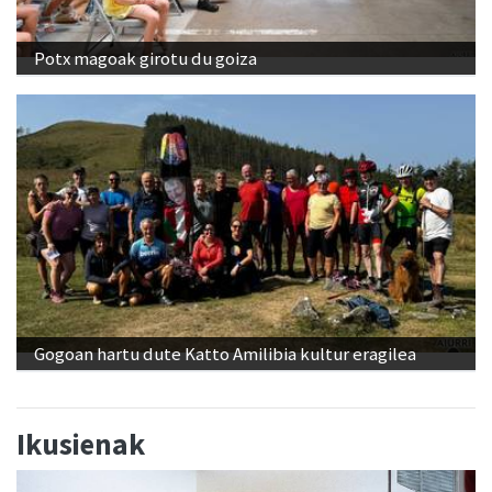
Potx magoak girotu du goiza
Gogoan hartu dute Katto Amilibia kultur eragilea
Ikusienak