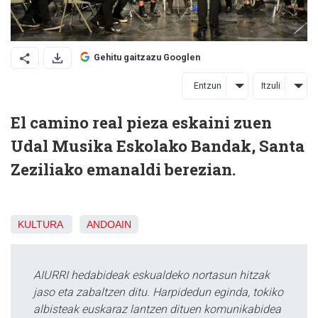
Gehitu gaitzazu Googlen
Entzun
Itzuli
El camino real pieza eskaini zuen
Udal Musika Eskolako Bandak, Santa
Zeziliako emanaldi berezian.
KULTURA
ANDOAIN
AIURRI hedabideak eskualdeko nortasun hitzak
jaso eta zabaltzen ditu. Harpidedun eginda, tokiko
albisteak euskaraz lantzen dituen komunikabidea