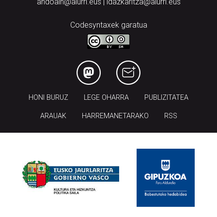
andoain@aiurri.eus | idazkaritza@aiurri.eus
Codesyntaxek garatua
HONI BURUZ
LEGE OHARRA
PUBLIZITATEA
ARAUAK
HARREMANETARAKO
RSS