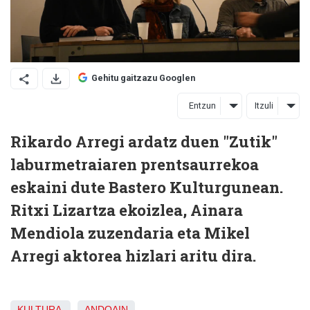
Gehitu gaitzazu Googlen
Entzun
Itzuli
Rikardo Arregi ardatz duen "Zutik"
laburmetraiaren prentsaurrekoa
eskaini dute Bastero Kulturgunean.
Ritxi Lizartza ekoizlea, Ainara
Mendiola zuzendaria eta Mikel
Arregi aktorea hizlari aritu dira.
KULTURA
ANDOAIN