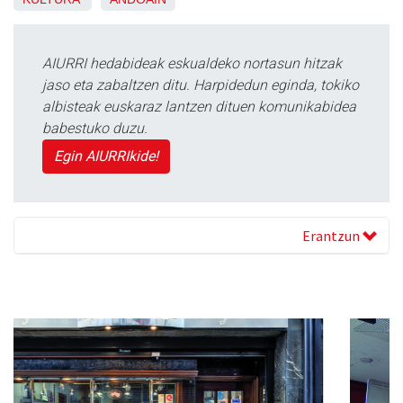
AIURRI hedabideak eskualdeko nortasun hitzak
jaso eta zabaltzen ditu. Harpidedun eginda, tokiko
albisteak euskaraz lantzen dituen komunikabidea
babestuko duzu.
Egin AIURRIkide!
Erantzun