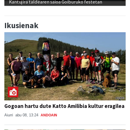
Kantujira taldearen saioa Goiburuko festetan
Ikusienak
Gogoan hartu dute Katto Amilibia kultur eragilea
Aiurri
abu 08, 13:24
ANDOAIN