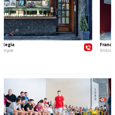
Previous
Next
Francisco Mendikute
Andoain
- Harategiak