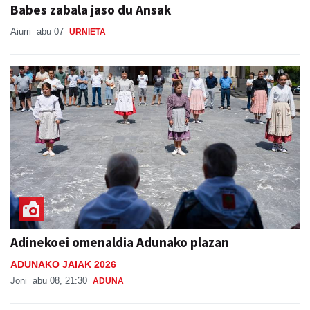
Babes zabala jaso du Ansak
Aiurri
abu 07
URNIETA
Adinekoei omenaldia Adunako plazan
ADUNAKO JAIAK 2026
Joni
abu 08, 21:30
ADUNA