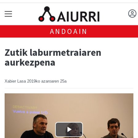
ANDOAIN
Zutik laburmetraiaren
aurkezpena
Xabier Lasa
2019ko azaroaren 25a