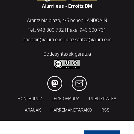
Aiurri.eus - Erroitz BM
Arantzibia plaza, 4-5 behea | ANDOAIN
Tel.: 943 300 732 | Faxa: 943 300 731
andoain@aiurri.eus | idazkaritza@aiurri.eus
Codesyntaxek garatua
HONI BURUZ
LEGE OHARRA
PUBLIZITATEA
ARAUAK
HARREMANETARAKO
RSS