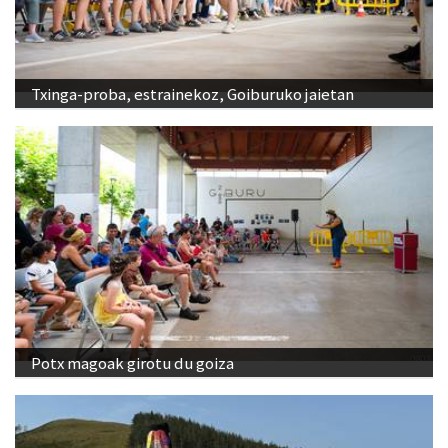
Txinga-proba, estrainekoz, Goiburuko jaietan
Potx magoak girotu du goiza