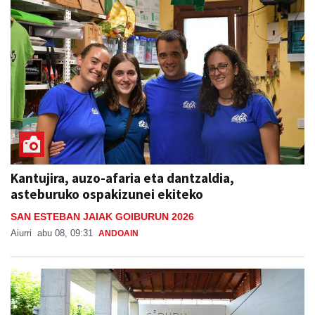
Kantujira, auzo-afaria eta dantzaldia,
asteburuko ospakizunei ekiteko
SAN ESTEBAN JAIAK GOIBURUN 2026
Aiurri
abu 08, 09:31
ANDOAIN