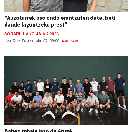
"Auzotarrek oso ondo erantzuten dute, beti
daude laguntzeko prest"
SORABILLAKO JAIAK 2026
Lide Ruiz Telleria
abu 07, 08:00
ANDOAIN
Babes zabala jaso du Ansak