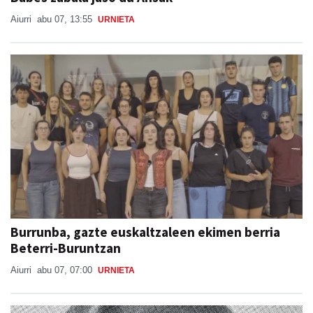
Aiurri
abu 07, 13:55
URNIETA
Burrunba, gazte euskaltzaleen ekimen berria
Beterri-Buruntzan
Aiurri
abu 07, 07:00
URNIETA