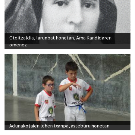
Otoitzaldia, larunbat honetan, Ama Kandidaren
omenez
Adunako jaien lehen txanpa, asteburu honetan