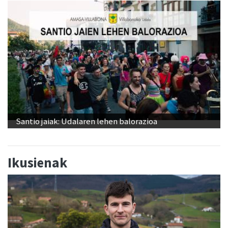
Santio jaiak: Udalaren lehen balorazioa
Ikusienak