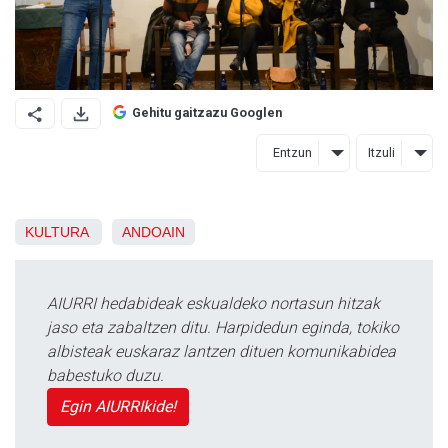
Gehitu gaitzazu Googlen
Entzun
Itzuli
KULTURA
ANDOAIN
AIURRI hedabideak eskualdeko nortasun hitzak
jaso eta zabaltzen ditu. Harpidedun eginda, tokiko
albisteak euskaraz lantzen dituen komunikabidea
babestuko duzu.
Egin AIURRIkide!