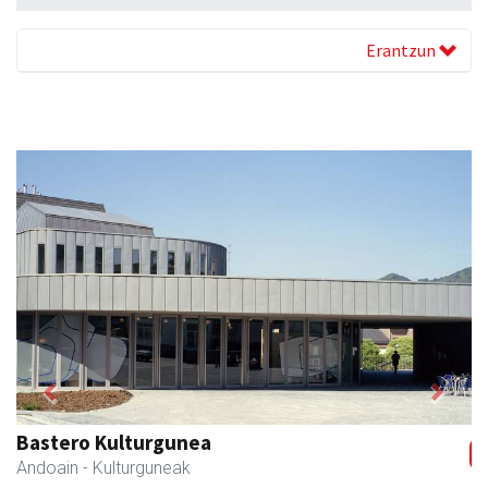
Erantzun
Previous
Next
Leizaran Institutua
Andoain
- Hezkuntza