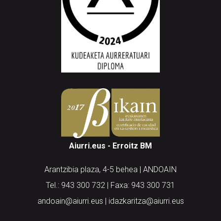
Aiurri.eus - Erroitz BM
Arantzibia plaza, 4-5 behea | ANDOAIN
Tel.: 943 300 732 | Faxa: 943 300 731
andoain@aiurri.eus | idazkaritza@aiurri.eus