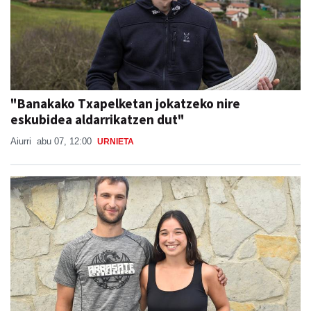
"Banakako Txapelketan jokatzeko nire
eskubidea aldarrikatzen dut"
Aiurri
abu 07, 12:00
URNIETA