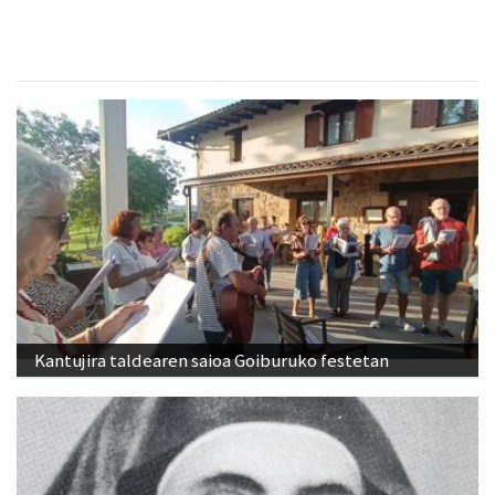
Kantujira taldearen saioa Goiburuko festetan