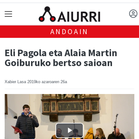
ANDOAIN
Eli Pagola eta Alaia Martin
Goiburuko bertso saioan
Xabier Lasa
2019ko azaroaren 26a