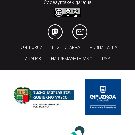
Codesyntaxek garatua
HONI BURUZ
LEGE OHARRA
PUBLIZITATEA
ARAUAK
HARREMANETARAKO
RSS