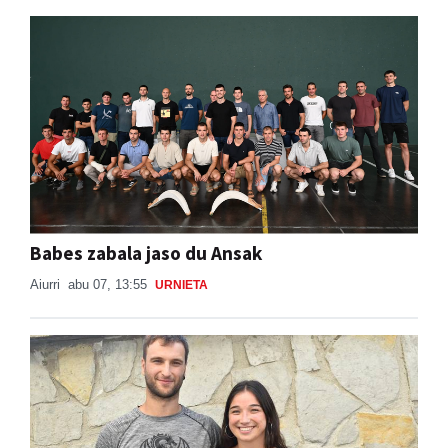
Babes zabala jaso du Ansak
Aiurri
abu 07, 13:55
URNIETA