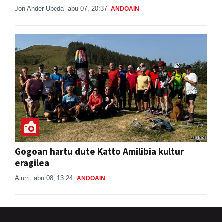
Jon Ander Ubeda
abu 07, 20:37
ANDOAIN
Gogoan hartu dute Katto Amilibia kultur
eragilea
Aiurri
abu 08, 13:24
ANDOAIN