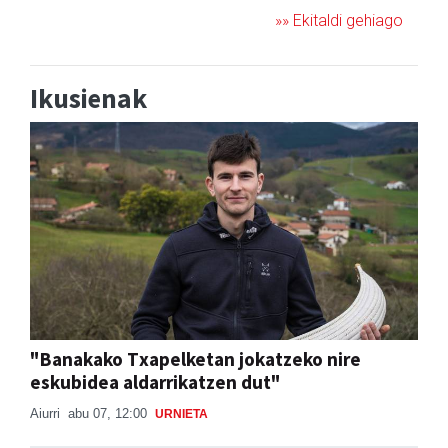
»» Ekitaldi gehiago
Ikusienak
"Banakako Txapelketan jokatzeko nire
eskubidea aldarrikatzen dut"
Aiurri
abu 07, 12:00
URNIETA