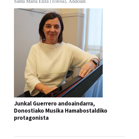
Santa Maria Eliza (Tolosa), Andoain
Junkal Guerrero andoaindarra,
Donostiako Musika Hamabostaldiko
protagonista
KONTZERTUA