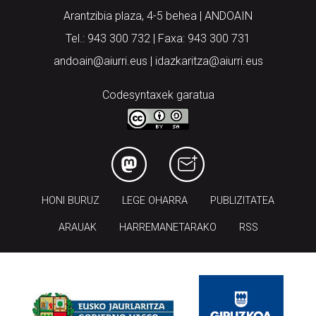
Arantzibia plaza, 4-5 behea | ANDOAIN
Tel.: 943 300 732 | Faxa: 943 300 731
andoain@aiurri.eus | idazkaritza@aiurri.eus
Codesyntaxek garatua
HONI BURUZ
LEGE OHARRA
PUBLIZITATEA
ARAUAK
HARREMANETARAKO
RSS