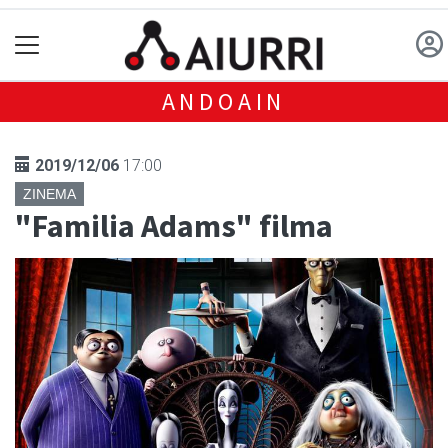
ANDOAIN
2019/12/06
17:00
ZINEMA
"Familia Adams" filma