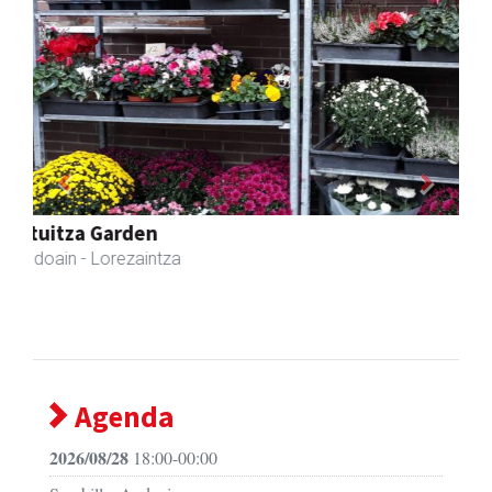
Previous
Next
Kulunka aeroyoga zentroa
Andoain
- Aeroyoga
Agenda
2026/08/28
18:00-00:00