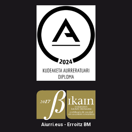
Aiurri.eus - Erroitz BM