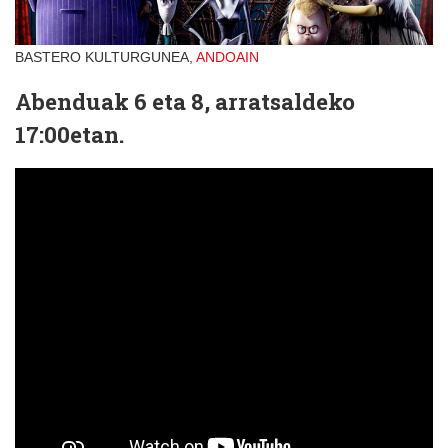
BASTERO KULTURGUNEA,
ANDOAIN
Abenduak 6 eta 8
, arratsaldeko
17:00etan.