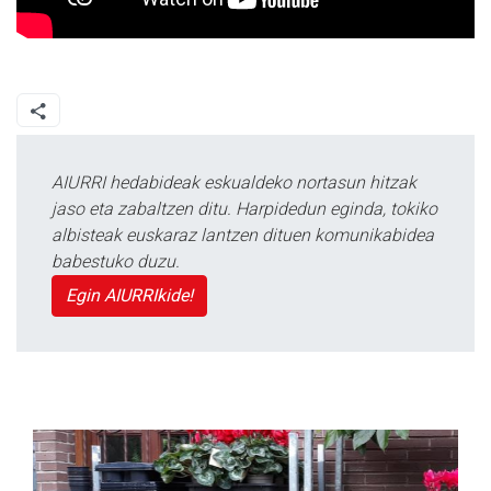
AIURRI hedabideak eskualdeko nortasun hitzak
jaso eta zabaltzen ditu. Harpidedun eginda, tokiko
albisteak euskaraz lantzen dituen komunikabidea
babestuko duzu.
Egin AIURRIkide!