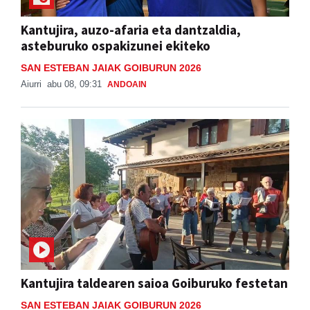
Kantujira, auzo-afaria eta dantzaldia,
asteburuko ospakizunei ekiteko
SAN ESTEBAN JAIAK GOIBURUN 2026
Aiurri
abu 08, 09:31
ANDOAIN
Kantujira taldearen saioa Goiburuko festetan
SAN ESTEBAN JAIAK GOIBURUN 2026