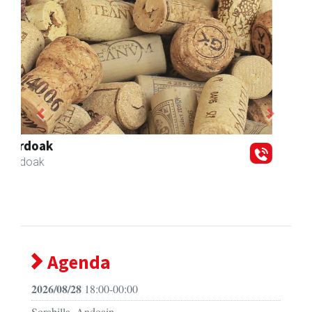
Previous
Next
Hiru Jatetxea
Andoain
- Tabernak
Agenda
2026/08/28
18:00-00:00
Sorabilla, Andoain