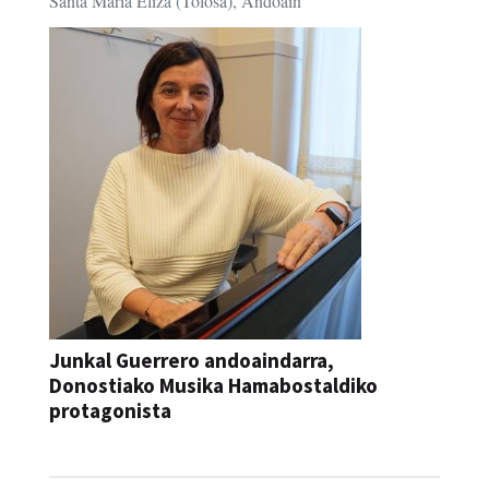
Santa Maria Eliza (Tolosa), Andoain
Junkal Guerrero andoaindarra,
Donostiako Musika Hamabostaldiko
protagonista
KONTZERTUA