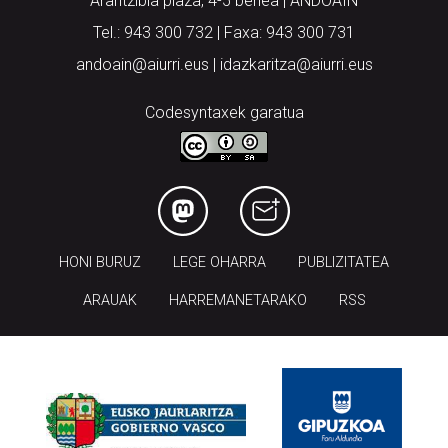
Arantzibia plaza, 4-5 behea | ANDOAIN
Tel.: 943 300 732 | Faxa: 943 300 731
andoain@aiurri.eus | idazkaritza@aiurri.eus
Codesyntaxek garatua
HONI BURUZ
LEGE OHARRA
PUBLIZITATEA
ARAUAK
HARREMANETARAKO
RSS