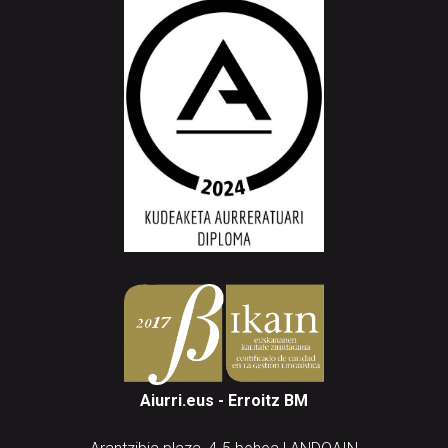
Aiurri.eus - Erroitz BM