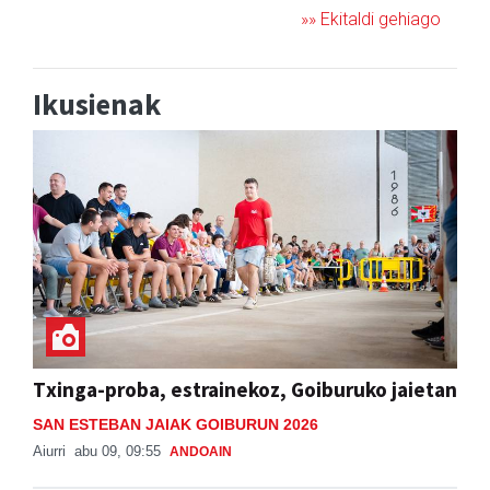
»» Ekitaldi gehiago
Ikusienak
Txinga-proba, estrainekoz, Goiburuko jaietan
SAN ESTEBAN JAIAK GOIBURUN 2026
Aiurri
abu 09, 09:55
ANDOAIN