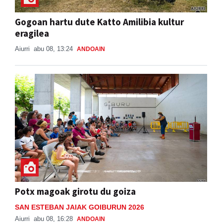
Gogoan hartu dute Katto Amilibia kultur
eragilea
Aiurri
abu 08, 13:24
ANDOAIN
Potx magoak girotu du goiza
SAN ESTEBAN JAIAK GOIBURUN 2026
Aiurri
abu 08, 16:28
ANDOAIN