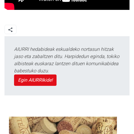
AIURRI hedabideak eskualdeko nortasun hitzak
jaso eta zabaltzen ditu. Harpidedun eginda, tokiko
albisteak euskaraz lantzen dituen komunikabidea
babestuko duzu.
Egin AIURRIkide!