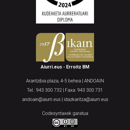
Aiurri.eus - Erroitz BM
Arantzibia plaza, 4-5 behea | ANDOAIN
Tel.: 943 300 732 | Faxa: 943 300 731
andoain@aiurri.eus | idazkaritza@aiurri.eus
Codesyntaxek garatua