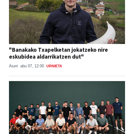
"Banakako Txapelketan jokatzeko nire
eskubidea aldarrikatzen dut"
Aiurri
abu 07, 12:00
URNIETA