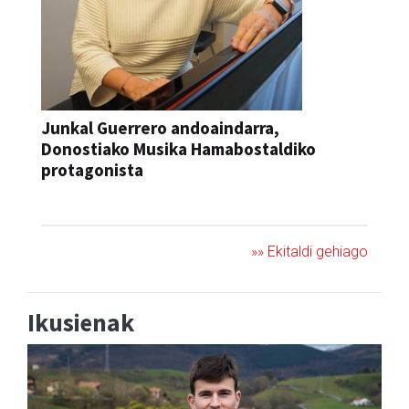
Junkal Guerrero andoaindarra,
Donostiako Musika Hamabostaldiko
protagonista
KONTZERTUA
»» Ekitaldi gehiago
Ikusienak