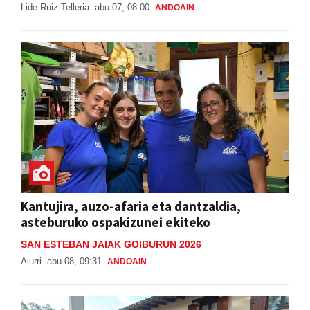
Lide Ruiz Telleria
abu 07, 08:00
ANDOAIN
Kantujira, auzo-afaria eta dantzaldia,
asteburuko ospakizunei ekiteko
SAN ESTEBAN JAIAK GOIBURUN 2026
Aiurri
abu 08, 09:31
ANDOAIN