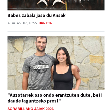
Babes zabala jaso du Ansak
Aiurri
abu 07, 13:55
URNIETA
"Auzotarrek oso ondo erantzuten dute, beti
daude laguntzeko prest"
SORABILLAKO JAIAK 2026