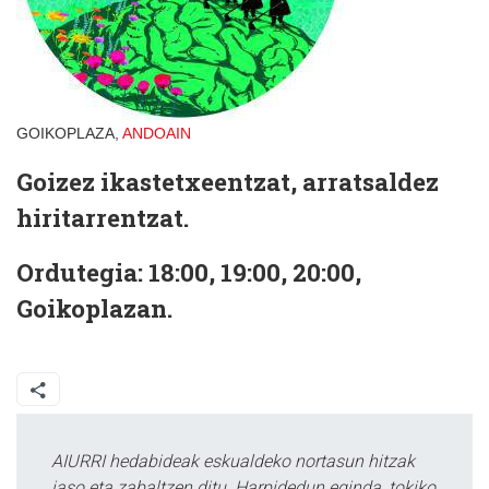
GOIKOPLAZA,
ANDOAIN
Goizez ikastetxeentzat, arratsaldez
hiritarrentzat.
Ordutegia: 18:00, 19:00, 20:00,
Goikoplazan.
AIURRI hedabideak eskualdeko nortasun hitzak
jaso eta zabaltzen ditu. Harpidedun eginda, tokiko