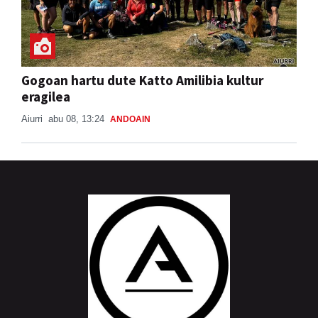
Gogoan hartu dute Katto Amilibia kultur
eragilea
Aiurri
abu 08, 13:24
ANDOAIN