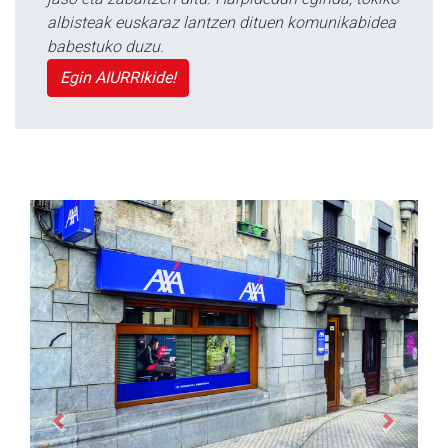
albisteak euskaraz lantzen dituen komunikabidea
babestuko duzu.
Egin AIURRIkide!
Previous
Next