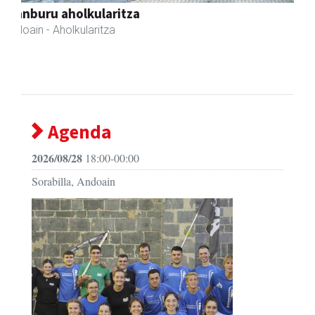
Urrats inprimategia
Andoain
- Inprimategiak
Agenda
2026/08/28
18:00-00:00
Sorabilla, Andoain