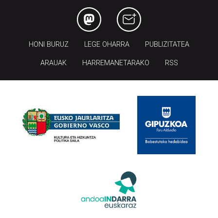
HONI BURUZ
LEGE OHARRA
PUBLIZITATEA
ARAUAK
HARREMANETARAKO
RSS