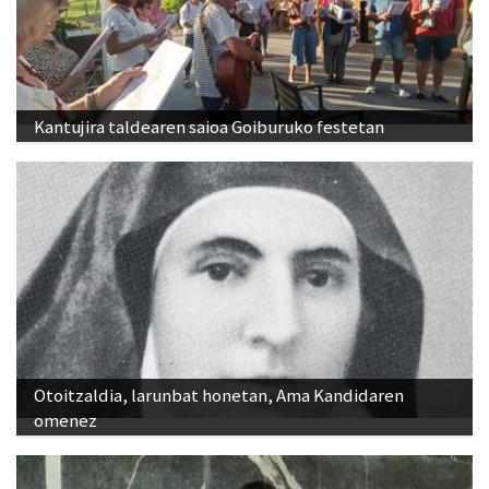
Kantujira taldearen saioa Goiburuko festetan
Otoitzaldia, larunbat honetan, Ama Kandidaren
omenez