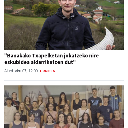
"Banakako Txapelketan jokatzeko nire
eskubidea aldarrikatzen dut"
Aiurri
abu 07, 12:00
URNIETA