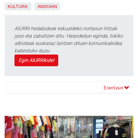
KULTURA
ANDOAIN
AIURRI hedabideak eskualdeko nortasun hitzak
jaso eta zabaltzen ditu. Harpidedun eginda, tokiko
albisteak euskaraz lantzen dituen komunikabidea
babestuko duzu.
Egin AIURRIkide!
Erantzun