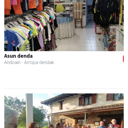
Previous
Next
Francisco Mendikute
Andoain
- Harategiak