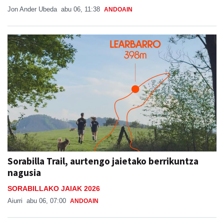
Jon Ander Ubeda
abu 06, 11:38
ANDOAIN
Sorabilla Trail, aurtengo jaietako berrikuntza
nagusia
SORABILLAKO JAIAK 2026
Aiurri
abu 06, 07:00
ANDOAIN