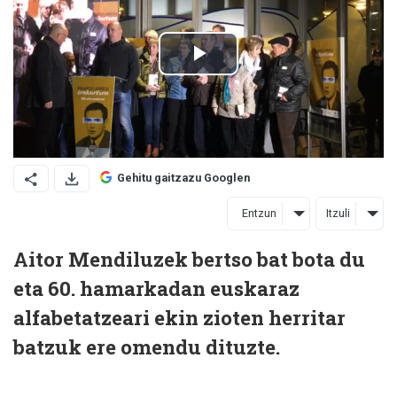
Gehitu gaitzazu Googlen
Entzun
Itzuli
Aitor Mendiluzek bertso bat bota du
eta 60. hamarkadan euskaraz
alfabetatzeari ekin zioten herritar
batzuk ere omendu dituzte.