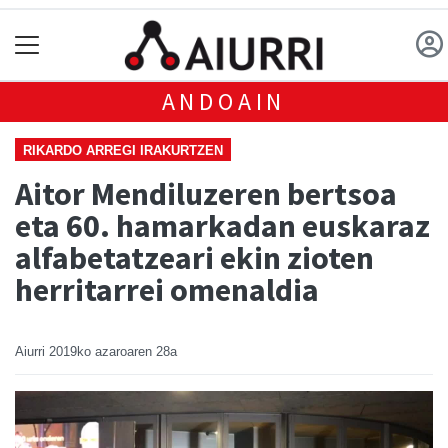
ANDOAIN
RIKARDO ARREGI IRAKURTZEN
Aitor Mendiluzeren bertsoa
eta 60. hamarkadan euskaraz
alfabetatzeari ekin zioten
herritarrei omenaldia
Aiurri
2019ko azaroaren 28a