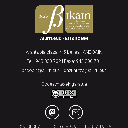
Aiurri.eus - Erroitz BM
Arantzibia plaza, 4-5 behea | ANDOAIN
Tel.: 943 300 732 | Faxa: 943 300 731
andoain@aiurri.eus | idazkaritza@aiurri.eus
Codesyntaxek garatua
HONI BURUZ
LEGE OHARRA
PUBLIZITATEA