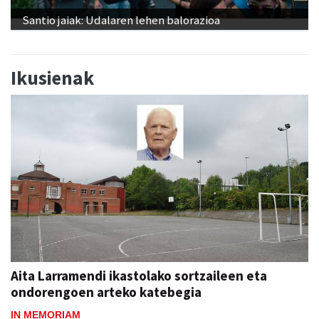
Santio jaiak: Udalaren lehen balorazioa
Ikusienak
Aita Larramendi ikastolako sortzaileen eta
ondorengoen arteko katebegia
IN MEMORIAM