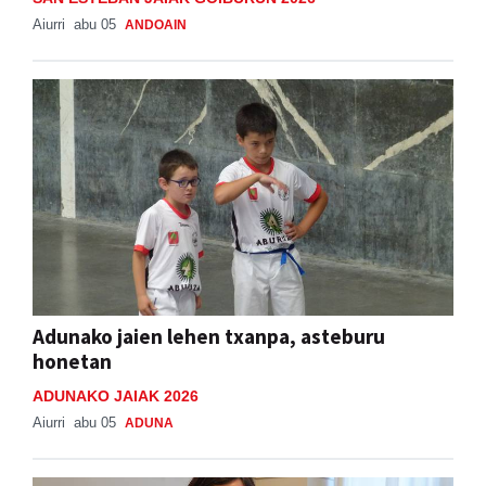
Aiurri
abu 05
ANDOAIN
Adunako jaien lehen txanpa, asteburu
honetan
ADUNAKO JAIAK 2026
Aiurri
abu 05
ADUNA