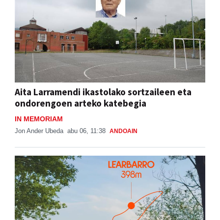
Aita Larramendi ikastolako sortzaileen eta
ondorengoen arteko katebegia
IN MEMORIAM
Jon Ander Ubeda
abu 06, 11:38
ANDOAIN