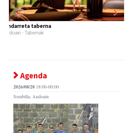
Previous
Next
Hiru Jatetxea
Andoain
- Tabernak
Agenda
2026/08/28
18:00-00:00
Sorabilla, Andoain