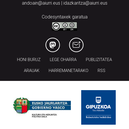
andoain@aiurri.eus | idazkaritza@aiurri.eus
Codesyntaxek garatua
HONI BURUZ
LEGE OHARRA
PUBLIZITATEA
ARAUAK
HARREMANETARAKO
RSS