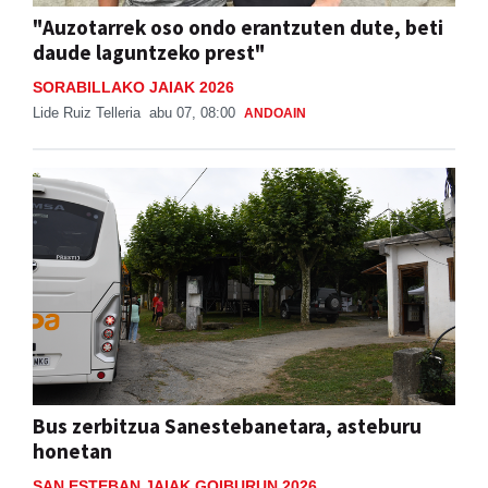
"Auzotarrek oso ondo erantzuten dute, beti
daude laguntzeko prest"
SORABILLAKO JAIAK 2026
Lide Ruiz Telleria
abu 07, 08:00
ANDOAIN
Bus zerbitzua Sanestebanetara, asteburu
honetan
SAN ESTEBAN JAIAK GOIBURUN 2026