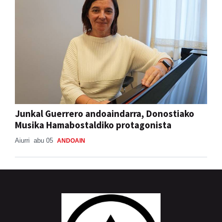
Junkal Guerrero andoaindarra, Donostiako
Musika Hamabostaldiko protagonista
Aiurri
abu 05
ANDOAIN