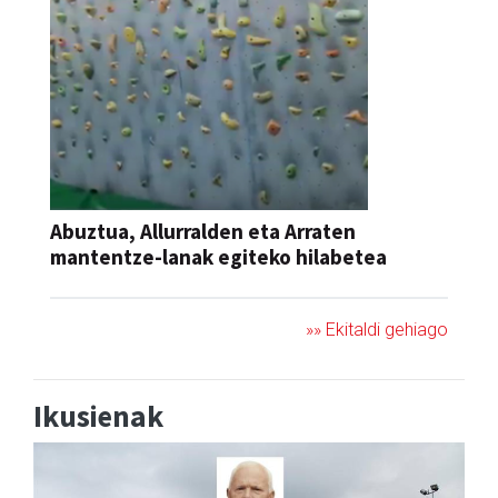
Abuztua, Allurralden eta Arraten
mantentze-lanak egiteko hilabetea
»» Ekitaldi gehiago
Ikusienak