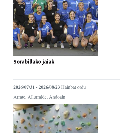
Sorabillako jaiak
FESTAK
2026/07/31 - 2026/08/23
Hainbat ordu
Arrate, Allurralde, Andoain