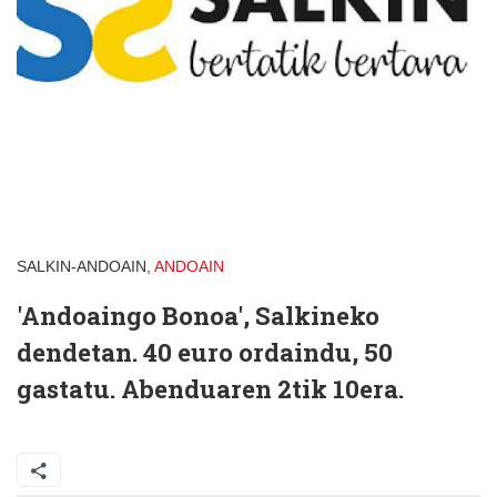
SALKIN-ANDOAIN,
ANDOAIN
'Andoaingo Bonoa', Salkineko
dendetan. 40 euro ordaindu, 50
gastatu.
Abenduaren 2tik 10era.