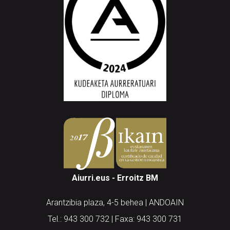
Aiurri.eus - Erroitz BM
Arantzibia plaza, 4-5 behea | ANDOAIN
Tel.: 943 300 732 | Faxa: 943 300 731