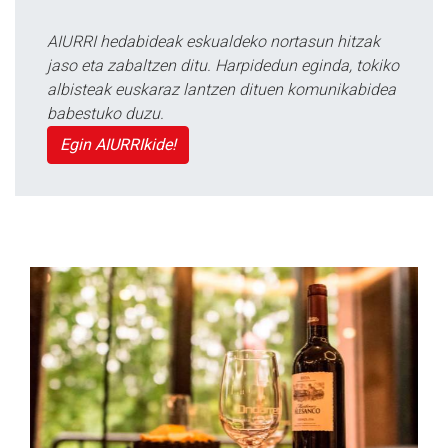
AIURRI hedabideak eskualdeko nortasun hitzak
jaso eta zabaltzen ditu. Harpidedun eginda, tokiko
albisteak euskaraz lantzen dituen komunikabidea
babestuko duzu.
Egin AIURRIkide!