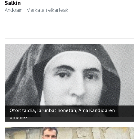
La Salle Berrozpe Ikastetxea
Andoain
- Hezkuntza
Otoitzaldia, larunbat honetan, Ama Kandidaren
omenez