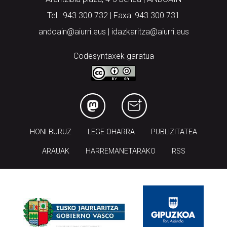
Tel.: 943 300 732 | Faxa: 943 300 731
andoain@aiurri.eus | idazkaritza@aiurri.eus
Codesyntaxek garatua
HONI BURUZ
LEGE OHARRA
PUBLIZITATEA
ARAUAK
HARREMANETARAKO
RSS