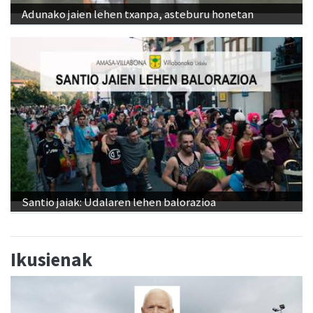
Adunako jaien lehen txanpa, asteburu honetan
Santio jaiak: Udalaren lehen balorazioa
Ikusienak