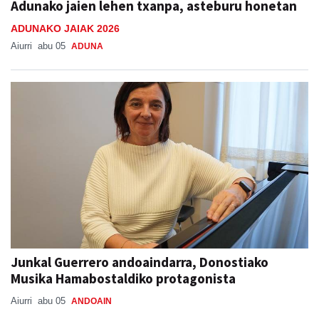
Adunako jaien lehen txanpa, asteburu honetan
ADUNAKO JAIAK 2026
Aiurri
abu 05
ADUNA
Junkal Guerrero andoaindarra, Donostiako
Musika Hamabostaldiko protagonista
Aiurri
abu 05
ANDOAIN