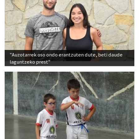
"Auzotarrek oso ondo erantzuten dute, beti daude
laguntzeko prest"