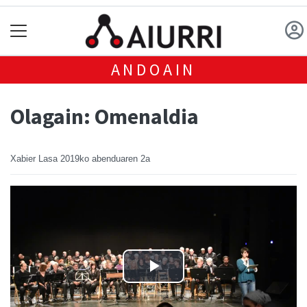
ANDOAIN
Olagain: Omenaldia
Xabier Lasa
2019ko abenduaren 2a