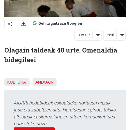
Gehitu gaitzazu Googlen
Entzun
Itzuli
Olagain taldeak 40 urte. Omenaldia
bidegileei
KULTURA
ANDOAIN
AIURRI hedabideak eskualdeko nortasun hitzak
jaso eta zabaltzen ditu. Harpidedun eginda, tokiko
albisteak euskaraz lantzen dituen komunikabidea
babestuko duzu.