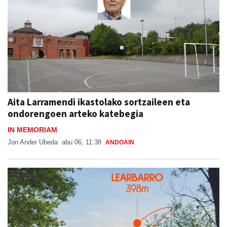
Aita Larramendi ikastolako sortzaileen eta
ondorengoen arteko katebegia
IN MEMORIAM
Jon Ander Ubeda
abu 06, 11:38
ANDOAIN