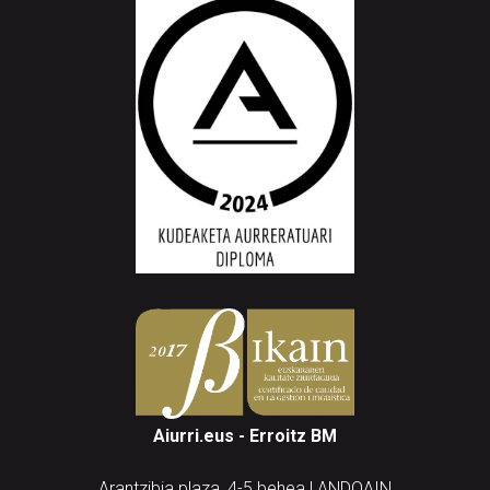
Aiurri.eus - Erroitz BM
Arantzibia plaza, 4-5 behea | ANDOAIN