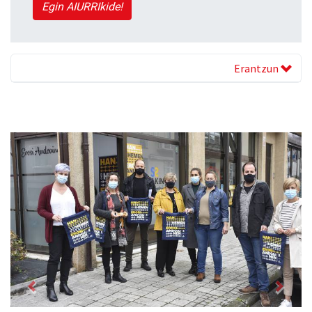
Egin AIURRIkide!
Erantzun
Previous
Next