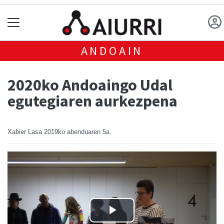
ANDOAIN
2020ko Andoaingo Udal
egutegiaren aurkezpena
Xabier Lasa
2019ko abenduaren 5a