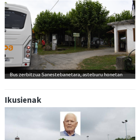
Bus zerbitzua Sanestebanetara, asteburu honetan
Ikusienak