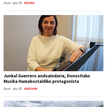
Aiurri
abu 05
ADUNA
Junkal Guerrero andoaindarra, Donostiako
Musika Hamabostaldiko protagonista
Aiurri
abu 05
ANDOAIN