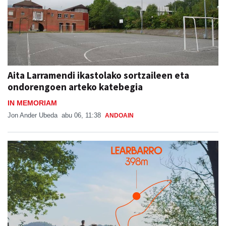
Aita Larramendi ikastolako sortzaileen eta
ondorengoen arteko katebegia
IN MEMORIAM
Jon Ander Ubeda
abu 06, 11:38
ANDOAIN