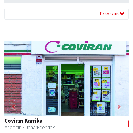
Erantzun
Previous
Next
Belkoain fisioterapia zerbitzua
Andoain
- Fisioterapia