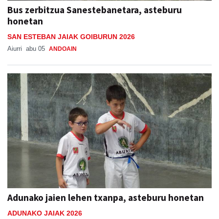
Bus zerbitzua Sanestebanetara, asteburu
honetan
SAN ESTEBAN JAIAK GOIBURUN 2026
Aiurri
abu 05
ANDOAIN
Adunako jaien lehen txanpa, asteburu honetan
ADUNAKO JAIAK 2026