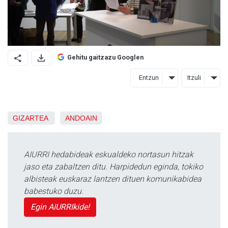
Gehitu gaitzazu Googlen
Entzun
Itzuli
GIZARTEA
ANDOAIN
AIURRI hedabideak eskualdeko nortasun hitzak
jaso eta zabaltzen ditu. Harpidedun eginda, tokiko
albisteak euskaraz lantzen dituen komunikabidea
babestuko duzu.
Egin AIURRIkide!