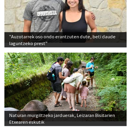
"Auzotarrek oso ondo erantzuten dute, beti daude
laguntzeko prest"
Naturan murgiltzeko jarduerak, Leizaran Bisitarien
Etxearen eskutik