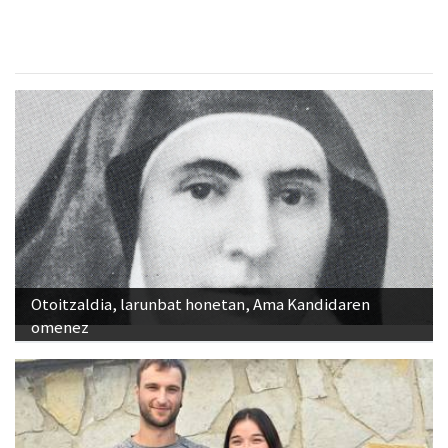
Otoitzaldia, larunbat honetan, Ama Kandidaren
omenez