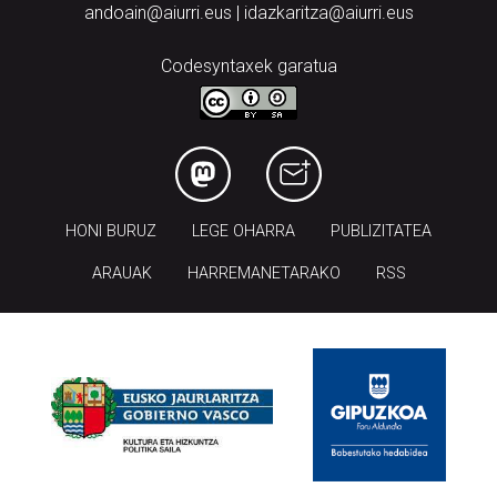
andoain@aiurri.eus | idazkaritza@aiurri.eus
Codesyntaxek garatua
HONI BURUZ
LEGE OHARRA
PUBLIZITATEA
ARAUAK
HARREMANETARAKO
RSS