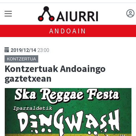
ANDOAIN
2019/12/14
23:00
KONTZERTUA
Kontzertuak Andoaingo
gaztetxean