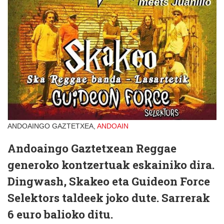
ANDOAINGO GAZTETXEA,
ANDOAIN
Andoaingo Gaztetxean Reggae
generoko kontzertuak eskainiko dira.
Dingwash, Skakeo eta Guideon Force
Selektors taldeek joko dute. Sarrerak
6 euro
balioko ditu.