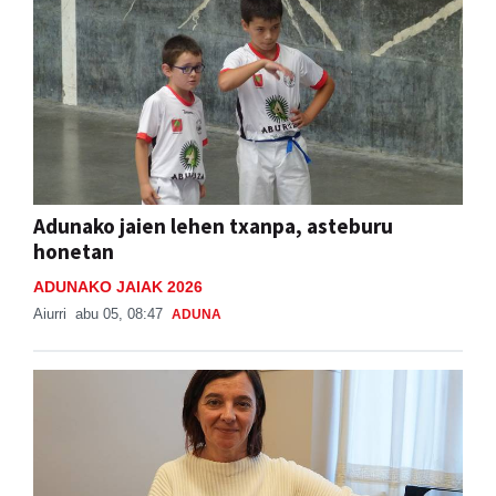
Adunako jaien lehen txanpa, asteburu
honetan
ADUNAKO JAIAK 2026
Aiurri
abu 05, 08:47
ADUNA