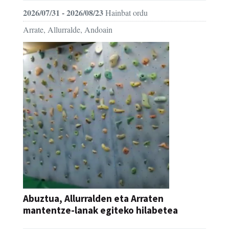
2026/07/31 - 2026/08/23
Hainbat ordu
Arrate, Allurralde, Andoain
Abuztua, Allurralden eta Arraten
mantentze-lanak egiteko hilabetea