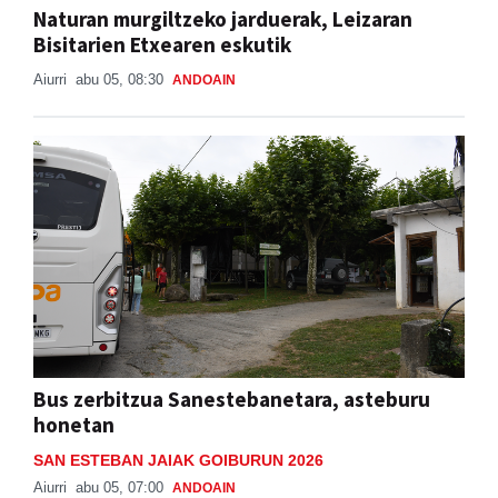
Naturan murgiltzeko jarduerak, Leizaran
Bisitarien Etxearen eskutik
Aiurri
abu 05, 08:30
ANDOAIN
Bus zerbitzua Sanestebanetara, asteburu
honetan
SAN ESTEBAN JAIAK GOIBURUN 2026
Aiurri
abu 05, 07:00
ANDOAIN