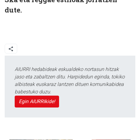
dute.
AIURRI hedabideak eskualdeko nortasun hitzak
jaso eta zabaltzen ditu. Harpidedun eginda, tokiko
albisteak euskaraz lantzen dituen komunikabidea
babestuko duzu.
Egin AIURRIkide!