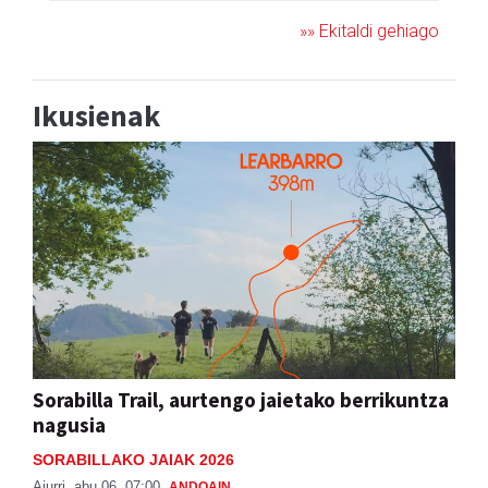
»» Ekitaldi gehiago
Ikusienak
Sorabilla Trail, aurtengo jaietako berrikuntza
nagusia
SORABILLAKO JAIAK 2026
Aiurri
abu 06, 07:00
ANDOAIN