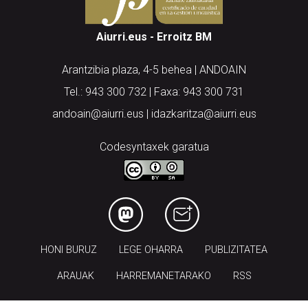
Aiurri.eus - Erroitz BM
Arantzibia plaza, 4-5 behea | ANDOAIN
Tel.: 943 300 732 | Faxa: 943 300 731
andoain@aiurri.eus | idazkaritza@aiurri.eus
Codesyntaxek garatua
HONI BURUZ
LEGE OHARRA
PUBLIZITATEA
ARAUAK
HARREMANETARAKO
RSS