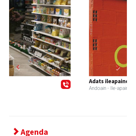
Previous
Next
Adats ileapaindegi eta estetika
Andoain
- Ile-apaindegiak
Agenda