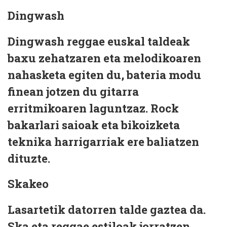
Dingwash
Dingwash reggae euskal taldeak
baxu zehatzaren eta melodikoaren
nahasketa egiten du, bateria modu
finean jotzen du gitarra
erritmikoaren laguntzaz. Rock
bakarlari saioak eta bikoizketa
teknika harrigarriak ere baliatzen
dituzte.
Skakeo
Lasartetik datorren talde gaztea da.
Ska eta reggae estiloak jorratzen