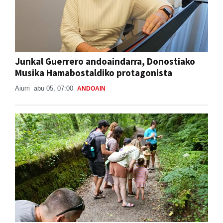
Junkal Guerrero andoaindarra, Donostiako
Musika Hamabostaldiko protagonista
Aiurri
abu 05, 07:00
ANDOAIN