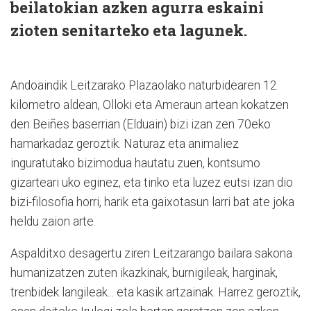
beilatokian azken agurra eskaini
zioten senitarteko eta lagunek.
Andoaindik Leitzarako Plazaolako naturbidearen 12.
kilometro aldean, Olloki eta Ameraun artean kokatzen
den Beiñes baserrian (Elduain) bizi izan zen 70eko
hamarkadaz geroztik. Naturaz eta animaliez
inguratutako bizimodua hautatu zuen, kontsumo
gizarteari uko eginez, eta tinko eta luzez eutsi izan dio
bizi-filosofia horri, harik eta gaixotasun larri bat ate joka
heldu zaion arte.
Aspalditxo desagertu ziren Leitzarango bailara sakona
humanizatzen zuten ikazkinak, burnigileak, harginak,
trenbidek langileak... eta kasik artzainak. Harrez geroztik,