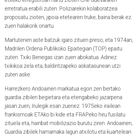
etxeko erregistroan hartu zioten Che Guevararen
erretratua erabili zuten. Poliziarekin kolaboratzea
proposatu zioten, jipoia etetearen truke, baina berak ez
zuen halakorik onartu.
Martutenen aste batzuk igaro zituen preso, eta 1974an,
Madrilen Ordena Publikoko Epaitegian (TOP) epaitu
zuten. Txiki Benegas izan zuen abokatua. Adinez
txikikoa zela eta, baldintzapeko askatasunean utzi
zuten aske.
Harrezkero Andoainen markatua egon zen bertako
guardia zibilen begietara eta etengabeko jazarpena
jasan zuen, Irulegik esan zuenez. 1975eko irailean
frankismoak ETAko bi kide eta FRAPeko hiru fusilatu
zituela eta, hainbat mobilizazio burutu ziren. Andoainen,
Guardia zibilek hamarnaka lagun atxilotu eta kuartelean