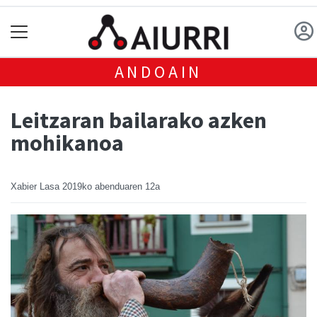
ANDOAIN
Leitzaran bailarako azken
mohikanoa
Xabier Lasa
2019ko abenduaren 12a