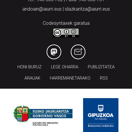
andoain@aiurri.eus | idazkaritza@aiurri.eus
Codesyntaxek garatua
HONI BURUZ
LEGE OHARRA
PUBLIZITATEA
ARAUAK
HARREMANETARAKO
RSS