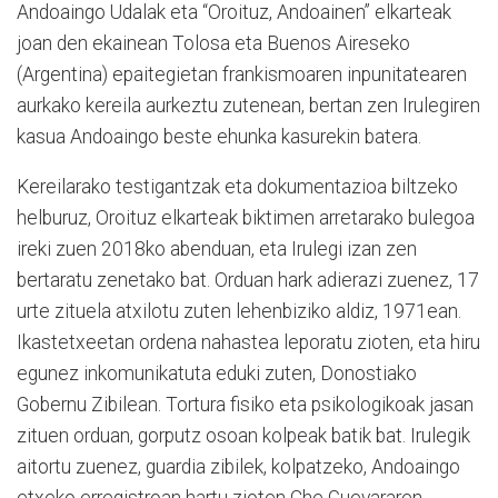
Andoaingo Udalak eta “Oroituz, Andoainen” elkarteak
joan den ekainean Tolosa eta Buenos Aireseko
(Argentina) epaitegietan frankismoaren inpunitatearen
aurkako kereila aurkeztu zutenean, bertan zen Irulegiren
kasua Andoaingo beste ehunka kasurekin batera.
Kereilarako testigantzak eta dokumentazioa biltzeko
helburuz, Oroituz elkarteak biktimen arretarako bulegoa
ireki zuen 2018ko abenduan, eta Irulegi izan zen
bertaratu zenetako bat. Orduan hark adierazi zuenez, 17
urte zituela atxilotu zuten lehenbiziko aldiz, 1971ean.
Ikastetxeetan ordena nahastea leporatu zioten, eta hiru
egunez inkomunikatuta eduki zuten, Donostiako
Gobernu Zibilean. Tortura fisiko eta psikologikoak jasan
zituen orduan, gorputz osoan kolpeak batik bat. Irulegik
aitortu zuenez, guardia zibilek, kolpatzeko, Andoaingo