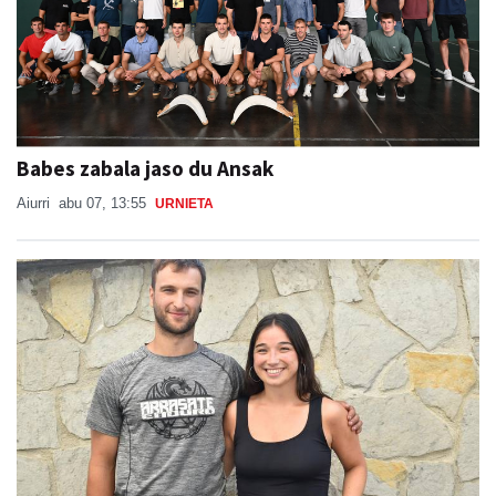
Babes zabala jaso du Ansak
Aiurri
abu 07, 13:55
URNIETA