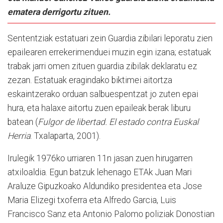
ematera derrigortu zituen.
Sententziak estatuari zein Guardia zibilari leporatu zien
epailearen errekerimenduei muzin egin izana; estatuak
trabak jarri omen zituen guardia zibilak deklaratu ez
zezan. Estatuak eragindako biktimei aitortza
eskaintzerako orduan salbuespentzat jo zuten epai
hura, eta halaxe aitortu zuen epaileak berak liburu
batean (
Fulgor de libertad. El estado contra Euskal
Herria
. Txalaparta, 2001).
Irulegik 1976ko urriaren 11n jasan zuen hirugarren
atxiloaldia. Egun batzuk lehenago ETAk Juan Mari
Araluze Gipuzkoako Aldundiko presidentea eta Jose
Maria Elizegi txoferra eta Alfredo Garcia, Luis
Francisco Sanz eta Antonio Palomo poliziak Donostian