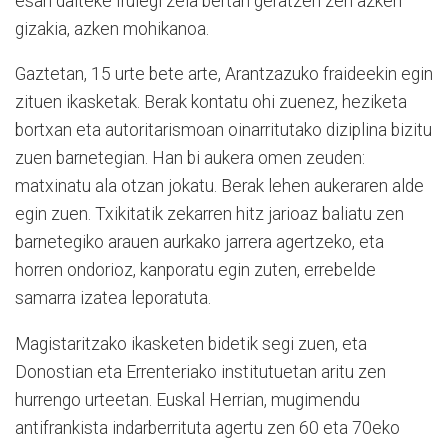
esan daiteke Irulegi zela bertan geratzen zen azken
gizakia, azken mohikanoa.
Gaztetan, 15 urte bete arte, Arantzazuko fraideekin egin
zituen ikasketak. Berak kontatu ohi zuenez, heziketa
bortxan eta autoritarismoan oinarritutako diziplina bizitu
zuen barnetegian. Han bi aukera omen zeuden:
matxinatu ala otzan jokatu. Berak lehen aukeraren alde
egin zuen. Txikitatik zekarren hitz jarioaz baliatu zen
barnetegiko arauen aurkako jarrera agertzeko, eta
horren ondorioz, kanporatu egin zuten, errebelde
samarra izatea leporatuta.
Magistaritzako ikasketen bidetik segi zuen, eta
Donostian eta Errenteriako institutuetan aritu zen
hurrengo urteetan. Euskal Herrian, mugimendu
antifrankista indarberrituta agertu zen 60 eta 70eko