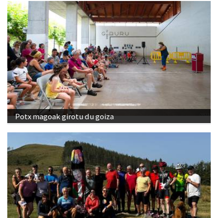
Potx magoak girotu du goiza