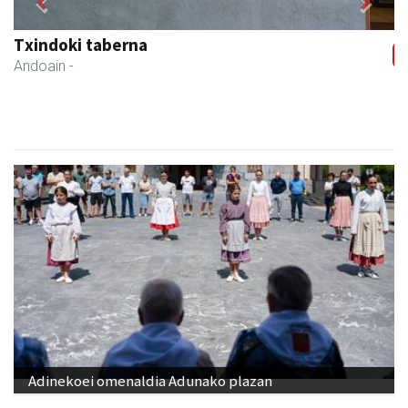
Previous
Next
Txindoki taberna
Andoain
-
Adinekoei omenaldia Adunako plazan