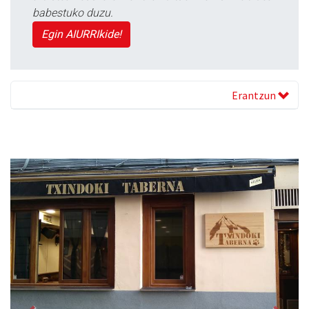
babestuko duzu.
Egin AIURRIkide!
Erantzun