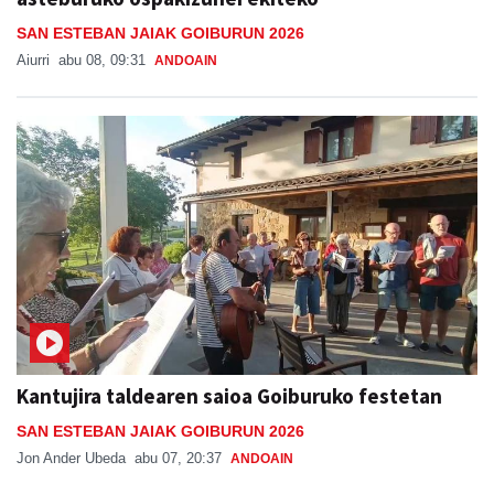
SAN ESTEBAN JAIAK GOIBURUN 2026
Aiurri
abu 08, 09:31
ANDOAIN
Kantujira taldearen saioa Goiburuko festetan
SAN ESTEBAN JAIAK GOIBURUN 2026
Jon Ander Ubeda
abu 07, 20:37
ANDOAIN