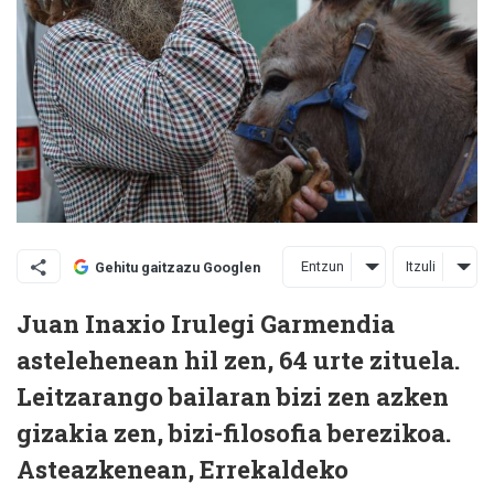
Entzun
Itzuli
Gehitu gaitzazu Googlen
Juan Inaxio Irulegi Garmendia
astelehenean hil zen, 64 urte zituela.
Leitzarango bailaran bizi zen azken
gizakia zen, bizi-filosofia berezikoa.
Asteazkenean, Errekaldeko