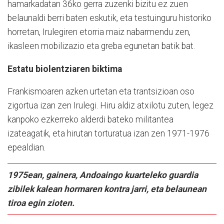
hamarkadatan 36ko gerra zuzenki bizitu ez zuen
belaunaldi berri baten eskutik, eta testuinguru historiko
horretan, Irulegiren etorria maiz nabarmendu zen,
ikasleen mobilizazio eta greba egunetan batik bat.
Estatu biolentziaren biktima
Frankismoaren azken urtetan eta trantsizioan oso
zigortua izan zen Irulegi. Hiru aldiz atxilotu zuten, legez
kanpoko ezkerreko alderdi bateko militantea
izateagatik, eta hirutan torturatua izan zen 1971-1976
epealdian.
1975ean, gainera, Andoaingo kuarteleko guardia
zibilek kalean hormaren kontra jarri, eta belaunean
tiroa egin zioten.