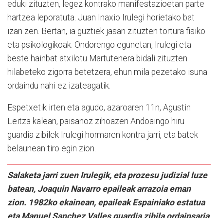
eduki zituzten, legez kontrako manifestazioetan parte
hartzea leporatuta. Juan Inaxio Irulegi horietako bat
izan zen. Bertan, ia guztiek jasan zituzten tortura fisiko
eta psikologikoak. Ondorengo egunetan, Irulegi eta
beste hainbat atxilotu Martutenera bidali zituzten
hilabeteko zigorra betetzera, ehun mila pezetako isuna
ordaindu nahi ez izateagatik.
Espetxetik irten eta agudo, azaroaren 11n, Agustin
Leitza kalean, paisanoz zihoazen Andoaingo hiru
guardia zibilek Irulegi hormaren kontra jarri, eta batek
belaunean tiro egin zion.
Salaketa jarri zuen Irulegik, eta prozesu judizial luze
batean, Joaquin Navarro epaileak arrazoia eman
zion. 1982ko ekainean, epaileak Espainiako estatua
eta Manuel Sanchez Valles guardia zibila ordainsaria