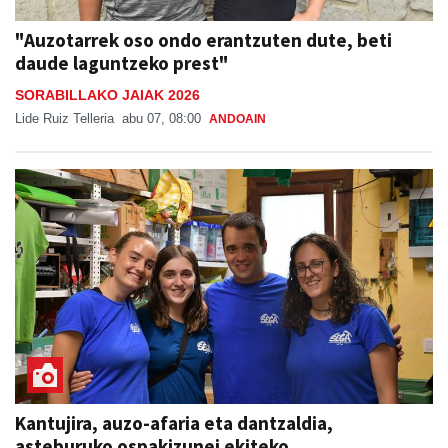
"Auzotarrek oso ondo erantzuten dute, beti
daude laguntzeko prest"
SORABILLAKO JAIAK 2026
Lide Ruiz Telleria
abu 07, 08:00
ANDOAIN
Kantujira, auzo-afaria eta dantzaldia,
asteburuko ospakizunei ekiteko