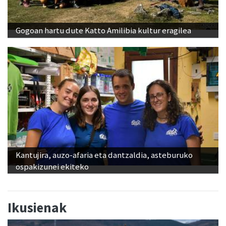
Gogoan hartu dute Katto Amilibia kultur eragilea
Kantujira, auzo-afaria eta dantzaldia, asteburuko
ospakizunei ekiteko
Ikusienak