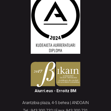
Aiurri.eus - Erroitz BM
Arantzibia plaza, 4-5 behea | ANDOAIN
Tel.: 943 300 732 | Faxa: 943 300 731