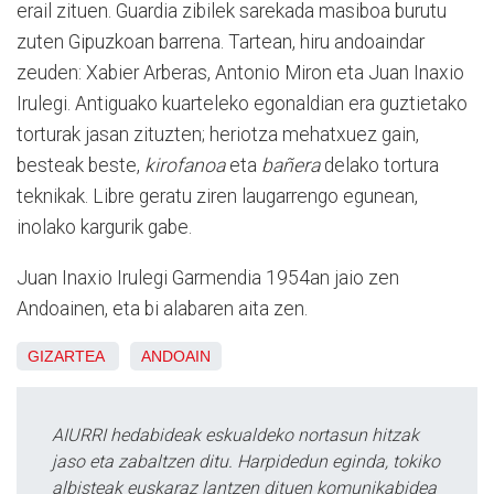
erail zituen. Guardia zibilek sarekada masiboa burutu
zuten Gipuzkoan barrena. Tartean, hiru andoaindar
zeuden: Xabier Arberas, Antonio Miron eta Juan Inaxio
Irulegi. Antiguako kuarteleko egonaldian era guztietako
torturak jasan zituzten; heriotza mehatxuez gain,
besteak beste,
kirofanoa
eta
bañera
delako tortura
teknikak. Libre geratu ziren laugarrengo egunean,
inolako kargurik gabe.
Juan Inaxio Irulegi Garmendia 1954an jaio zen
Andoainen, eta bi alabaren aita zen.
GIZARTEA
ANDOAIN
AIURRI hedabideak eskualdeko nortasun hitzak
jaso eta zabaltzen ditu. Harpidedun eginda, tokiko
albisteak euskaraz lantzen dituen komunikabidea