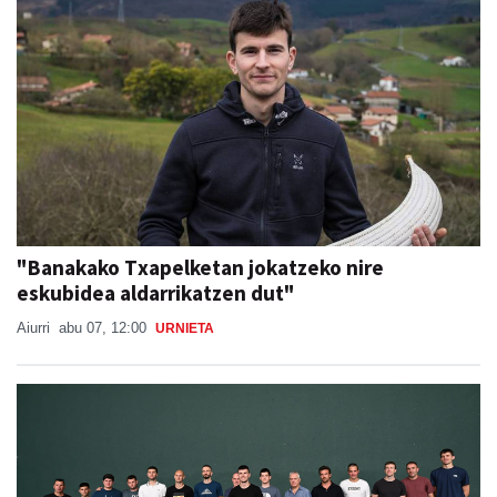
"Banakako Txapelketan jokatzeko nire
eskubidea aldarrikatzen dut"
Aiurri
abu 07, 12:00
URNIETA