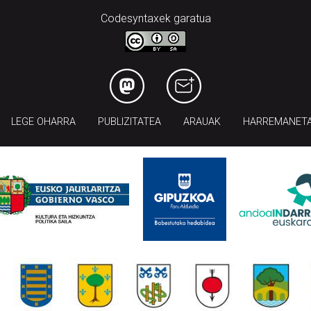
Codesyntaxek garatua
LEGE OHARRA
PUBLIZITATEA
ARAUAK
HARREMANET