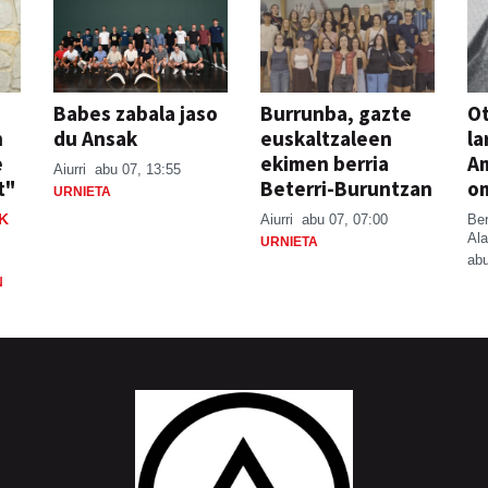
Babes zabala jaso
Burrunba, gazte
Ot
n
du Ansak
euskaltzaleen
la
e
ekimen berria
A
Aiurri
abu 07, 13:55
t"
Beterri-Buruntzan
o
URNIETA
K
Aiurri
abu 07, 07:00
Be
Ala
URNIETA
abu
N