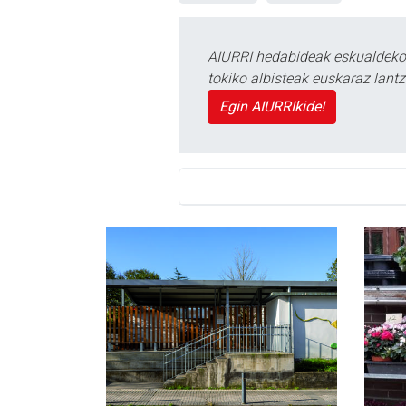
AIURRI hedabideak eskualdeko n
tokiko albisteak euskaraz lan
Egin AIURRIkide!