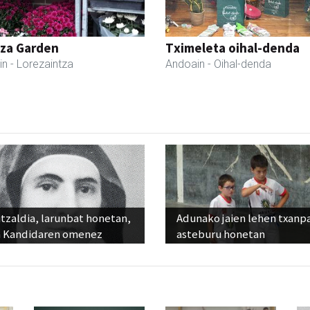
tza Garden
Tximeleta oihal-denda
in
- Lorezaintza
Andoain
- Oihal-denda
tzaldia, larunbat honetan,
Adunako jaien lehen txanp
 Kandidaren omenez
asteburu honetan