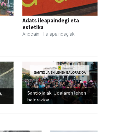
Adats ileapaindegi eta
estetika
Andoain
- Ile-apaindegiak
a,
Santio jaiak: Udalaren lehen
balorazioa