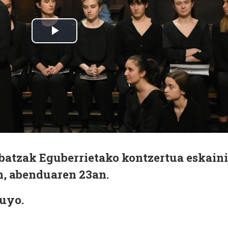
atzak Eguberrietako kontzertua eskaini
n, abenduaren 23an.
uyo.