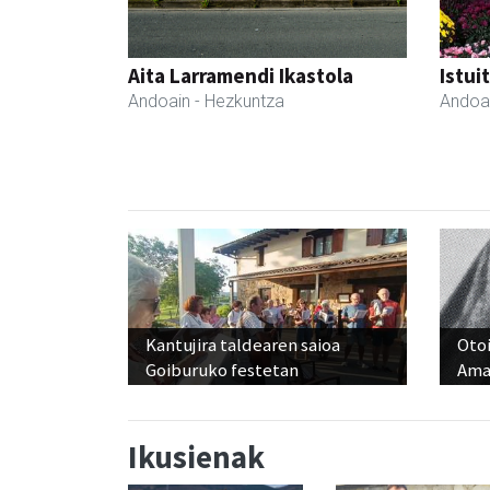
Aita Larramendi Ikastola
Istui
Andoain
- Hezkuntza
Andoa
Kantujira taldearen saioa
Otoi
Goiburuko festetan
Ama
Ikusienak