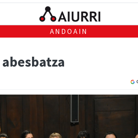
ANDOAIN
 abesbatza