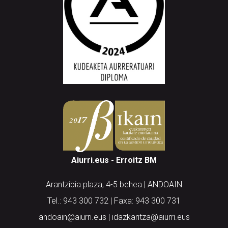
Aiurri.eus - Erroitz BM
Arantzibia plaza, 4-5 behea | ANDOAIN
Tel.: 943 300 732 | Faxa: 943 300 731
andoain@aiurri.eus | idazkaritza@aiurri.eus