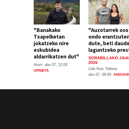
"Banakako
"Auzotarrek oso
Txapelketan
ondo erantzute
jokatzeko nire
dute, beti daud
eskubidea
laguntzeko pres
aldarrikatzen dut"
SORABILLAKO JAIA
2026
Aiurri
abu 07, 12:00
Lide Ruiz Telleria
URNIETA
abu 07, 08:00
ANDOAI