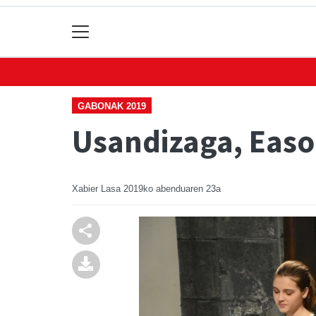
GABONAK 2019
Usandizaga, Easo
Xabier Lasa
2019ko abenduaren 23a