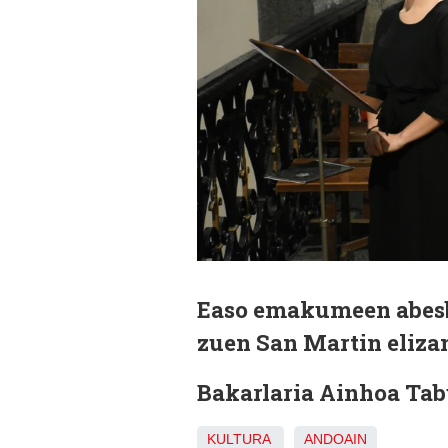
Easo emakumeen abesb
zuen San Martin eliza
Bakarlaria Ainhoa Tab
KULTURA
ANDOAIN