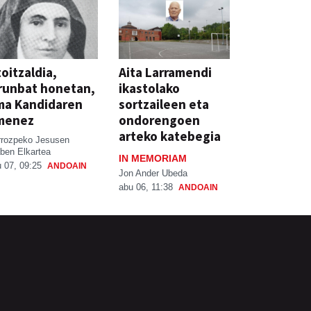
oitzaldia,
Aita Larramendi
runbat honetan,
ikastolako
ma Kandidaren
sortzaileen eta
menez
ondorengoen
arteko katebegia
rrozpeko Jesusen
ben Elkartea
IN MEMORIAM
 07, 09:25
ANDOAIN
Jon Ander Ubeda
abu 06, 11:38
ANDOAIN