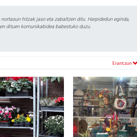
ortasun hitzak jaso eta zabaltzen ditu. Harpidedun eginda,
tzen dituen komunikabidea babestuko duzu.
Erantzun