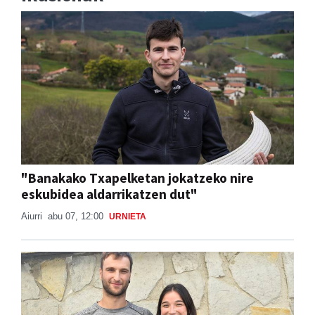
"Banakako Txapelketan jokatzeko nire
eskubidea aldarrikatzen dut"
Aiurri
abu 07, 12:00
URNIETA