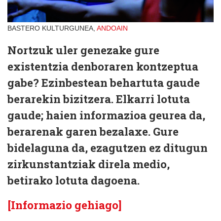
BASTERO KULTURGUNEA,
ANDOAIN
Nortzuk uler genezake gure
existentzia denboraren kontzeptua
gabe? Ezinbestean behartuta gaude
berarekin bizitzera. Elkarri lotuta
gaude; haien informazioa geurea da,
berarenak garen bezalaxe. Gure
bidelaguna da, ezagutzen ez ditugun
zirkunstantziak direla medio,
betirako lotuta dagoena.
[Informazio gehiago]