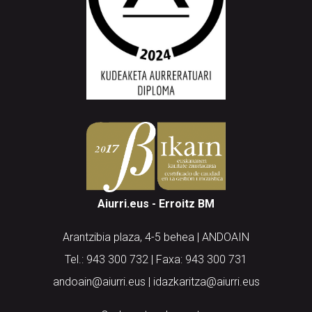
Aiurri.eus - Erroitz BM
Arantzibia plaza, 4-5 behea | ANDOAIN
Tel.: 943 300 732 | Faxa: 943 300 731
andoain@aiurri.eus | idazkaritza@aiurri.eus