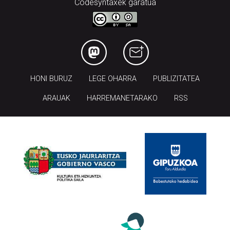
Codesyntaxek garatua
HONI BURUZ
LEGE OHARRA
PUBLIZITATEA
ARAUAK
HARREMANETARAKO
RSS