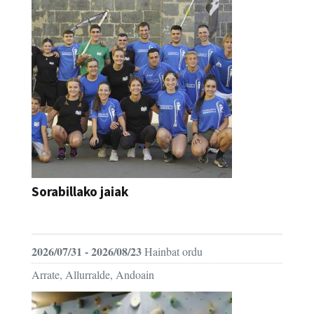
Sorabillako jaiak
FESTAK
2026/07/31 - 2026/08/23
Hainbat ordu
Arrate, Allurralde, Andoain