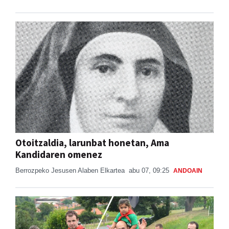
Otoitzaldia, larunbat honetan, Ama
Kandidaren omenez
Berrozpeko Jesusen Alaben Elkartea
abu 07, 09:25
ANDOAIN