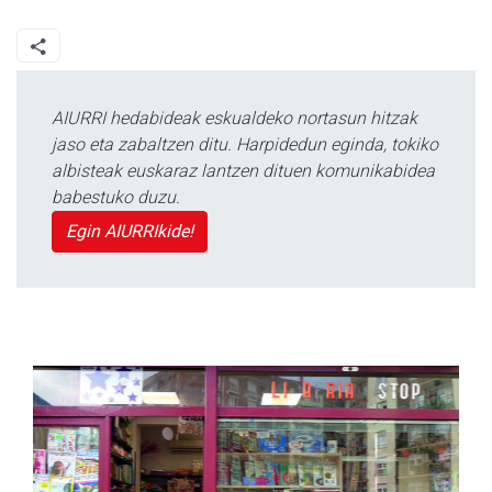
AIURRI hedabideak eskualdeko nortasun hitzak
jaso eta zabaltzen ditu. Harpidedun eginda, tokiko
albisteak euskaraz lantzen dituen komunikabidea
babestuko duzu.
Egin AIURRIkide!