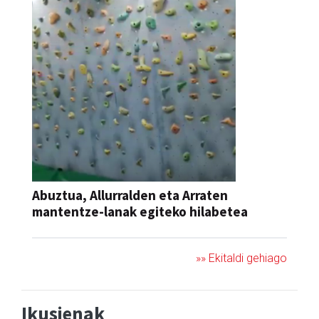
Abuztua, Allurralden eta Arraten
mantentze-lanak egiteko hilabetea
»» Ekitaldi gehiago
Ikusienak