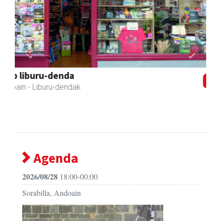
Previous
Next
Xixori belar-denda
Andoain
- Belar-denda
Agenda
2026/08/28
18:00-00:00
Sorabilla, Andoain