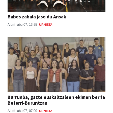
Babes zabala jaso du Ansak
Aiurri
abu 07, 13:55
URNIETA
Burrunba, gazte euskaltzaleen ekimen berria
Beterri-Buruntzan
Aiurri
abu 07, 07:00
URNIETA