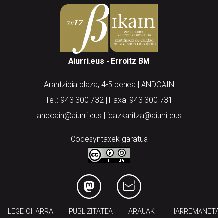
Aiurri.eus - Erroitz BM
Arantzibia plaza, 4-5 behea | ANDOAIN
Tel.: 943 300 732 | Faxa: 943 300 731
andoain@aiurri.eus | idazkaritza@aiurri.eus
Codesyntaxek garatua
LEGE OHARRA
PUBLIZITATEA
ARAUAK
HARREMANET