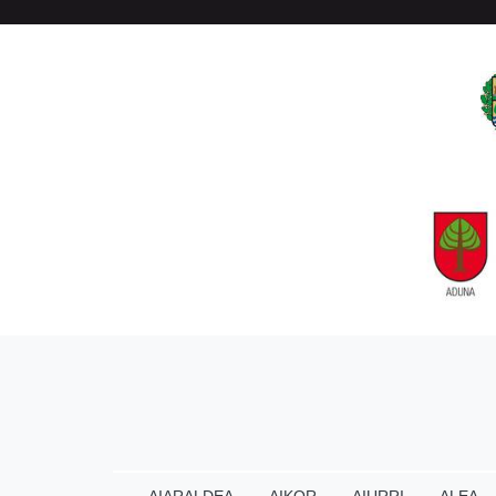
AIARALDEA
AIKOR
AIURRI
ALEA