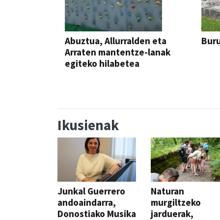
Abuztua, Allurralden eta
Buru
Arraten mantentze-lanak
egiteko hilabetea
Ikusienak
Junkal Guerrero
Naturan
andoaindarra,
murgiltzeko
Donostiako Musika
jarduerak,