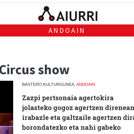
ANDOAIN
 Circus show
BASTERO KULTURGUNEA,
ANDOAIN
Zazpi pertsonaia agertokira
jolasteko gogoz agertzen direnean
irabazle eta galtzaile agertzen dir
borondatezko eta nahi gabeko