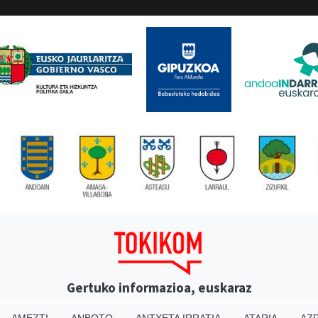
Gertuko informazioa, euskaraz
AMEZTI
ANBOTO
ANTXETA IRRATIA
ATARIA
AZP