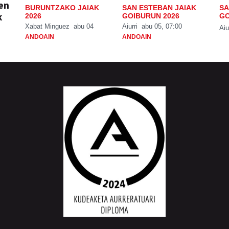
ien
BURUNTZAKO JAIAK
SAN ESTEBAN JAIAK
SA
k
2026
GOIBURUN 2026
GO
Xabat Minguez
abu 04
Aiurri
abu 05, 07:00
Aiu
ANDOAIN
ANDOAIN