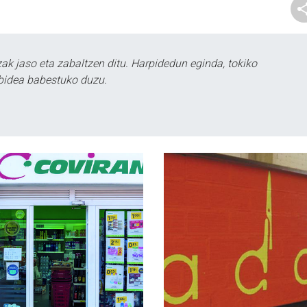
k jaso eta zabaltzen ditu. Harpidedun eginda, tokiko
bidea babestuko duzu.