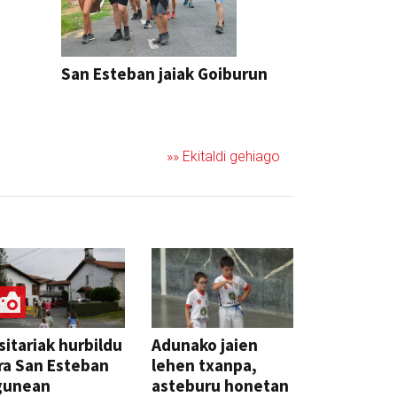
San Esteban jaiak Goiburun
»» Ekitaldi gehiago
sitariak hurbildu
Adunako jaien
ra San Esteban
lehen txanpa,
gunean
asteburu honetan