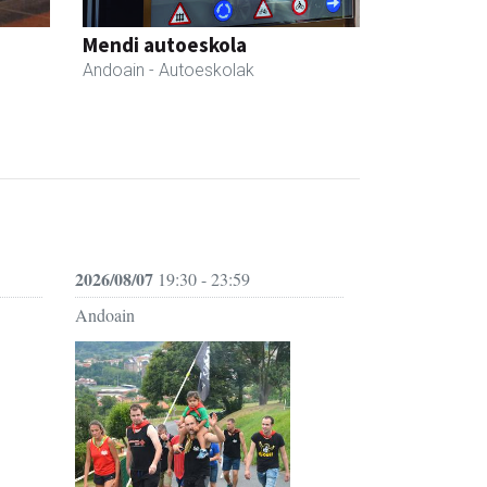
Mendi autoeskola
Andoain
- Autoeskolak
2026/08/07
19:30 - 23:59
Andoain