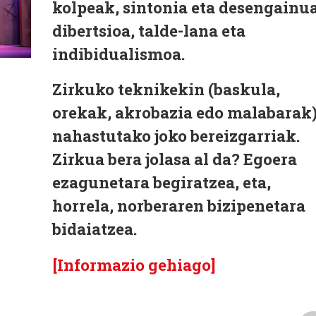
kolpeak, sintonia eta desengainua
dibertsioa, talde-lana eta
indibidualismoa.
Zirkuko teknikekin (baskula,
orekak, akrobazia edo malabarak
nahastutako joko bereizgarriak.
Zirkua bera jolasa al da? Egoera
ezagunetara begiratzea, eta,
horrela, norberaren bizipenetara
bidaiatzea.
[Informazio gehiago]