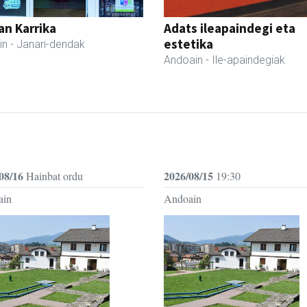
an Karrika
Adats ileapaindegi eta
estetika
in
- Janari-dendak
Andoain
- Ile-apaindegiak
08/16
2026/08/15
Hainbat ordu
19:30
ain
Andoain