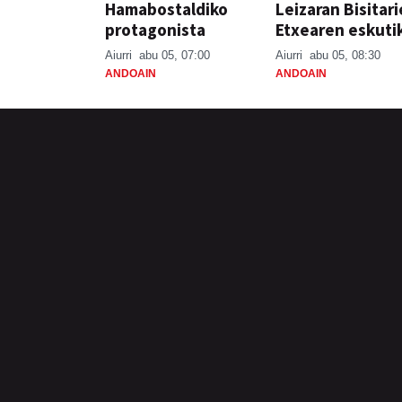
Hamabostaldiko
Leizaran Bisitar
protagonista
Etxearen eskuti
Aiurri
abu 05, 07:00
Aiurri
abu 05, 08:30
ANDOAIN
ANDOAIN