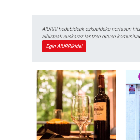
AIURRI hedabideak eskualdeko nortasun hitza
albisteak euskaraz lantzen dituen komunika
Egin AIURRIkide!