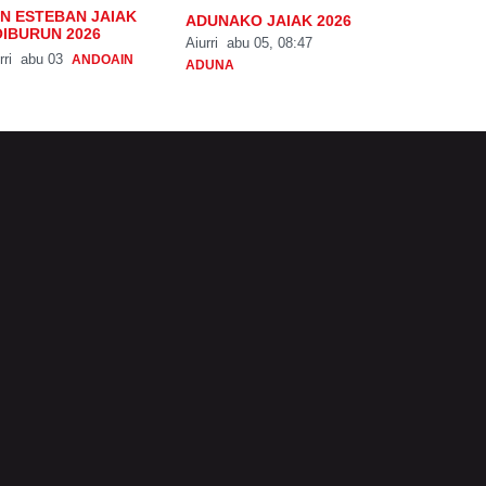
N ESTEBAN JAIAK
ADUNAKO JAIAK 2026
IBURUN 2026
Aiurri
abu 05, 08:47
rri
abu 03
ANDOAIN
ADUNA