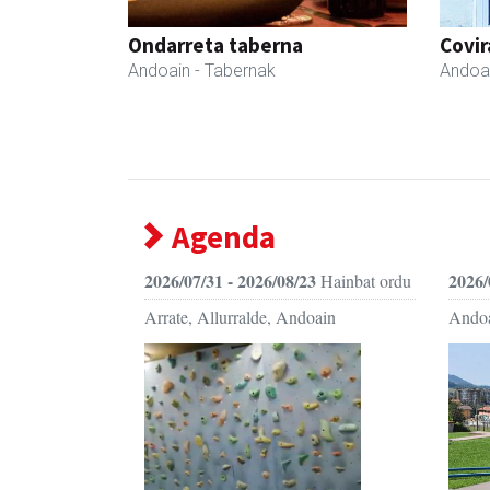
Ondarreta taberna
Covir
Andoain
- Tabernak
Andoa
Agenda
2026/07/31 - 2026/08/23
2026/
Hainbat ordu
Arrate, Allurralde, Andoain
Ando