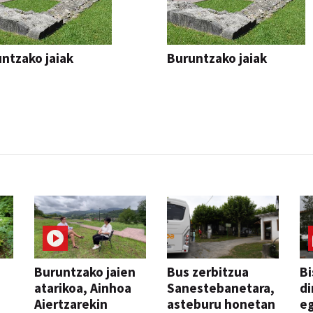
ntzako jaiak
Buruntzako jaiak
Buruntzako jaien
Bus zerbitzua
Bi
atarikoa, Ainhoa
Sanestebanetara,
di
Aiertzarekin
asteburu honetan
e