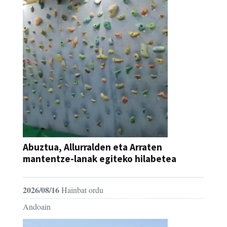
Abuztua, Allurralden eta Arraten
mantentze-lanak egiteko hilabetea
2026/08/16
Hainbat ordu
Andoain