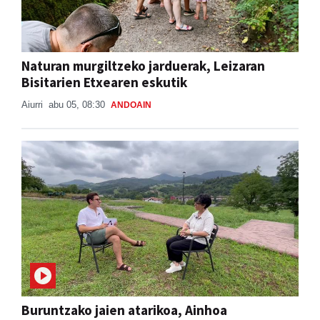
Naturan murgiltzeko jarduerak, Leizaran
Bisitarien Etxearen eskutik
Aiurri
abu 05, 08:30
ANDOAIN
Buruntzako jaien atarikoa, Ainhoa