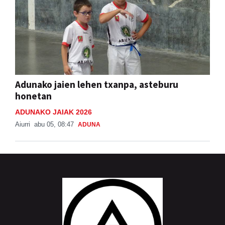
Adunako jaien lehen txanpa, asteburu
honetan
ADUNAKO JAIAK 2026
Aiurri
abu 05, 08:47
ADUNA