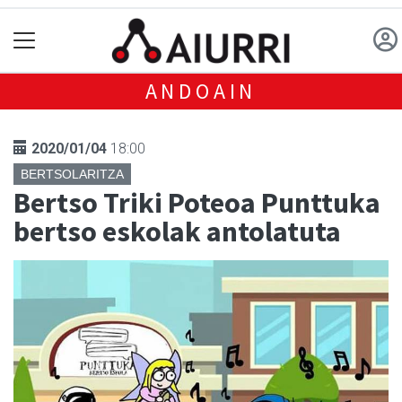
ANDOAIN
2020/01/04
18:00
BERTSOLARITZA
Bertso Triki Poteoa Punttuka
bertso eskolak antolatuta