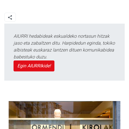
AIURRI hedabideak eskualdeko nortasun hitzak
jaso eta zabaltzen ditu. Harpidedun eginda, tokiko
albisteak euskaraz lantzen dituen komunikabidea
babestuko duzu.
Egin AIURRIkide!