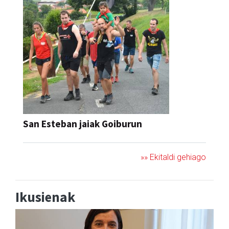
San Esteban jaiak Goiburun
»» Ekitaldi gehiago
Ikusienak