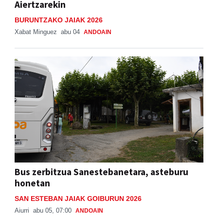
Aiertzarekin
BURUNTZAKO JAIAK 2026
Xabat Minguez
abu 04
ANDOAIN
Bus zerbitzua Sanestebanetara, asteburu
honetan
SAN ESTEBAN JAIAK GOIBURUN 2026
Aiurri
abu 05, 07:00
ANDOAIN