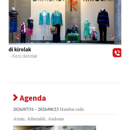
Previous
Next
Kiwi Corner English
Andoain
- Akademiak
Agenda
2026/07/31 - 2026/08/23
Hainbat ordu
Arrate, Allurralde, Andoain