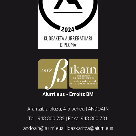
Aiurri.eus - Erroitz BM
Arantzibia plaza, 4-5 behea | ANDOAIN
Tel.: 943 300 732 | Faxa: 943 300 731
andoain@aiurri.eus | idazkaritza@aiurri.eus