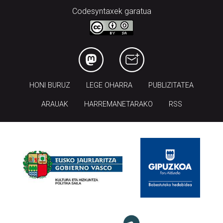
Codesyntaxek garatua
HONI BURUZ
LEGE OHARRA
PUBLIZITATEA
ARAUAK
HARREMANETARAKO
RSS