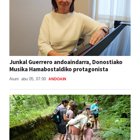
Junkal Guerrero andoaindarra, Donostiako
Musika Hamabostaldiko protagonista
Aiurri
abu 05, 07:00
ANDOAIN