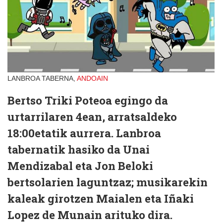
LANBROA TABERNA,
ANDOAIN
Bertso Triki Poteoa egingo da
urtarrilaren 4ean, arratsaldeko
18:00etatik aurrera. Lanbroa
tabernatik hasiko da Unai
Mendizabal eta Jon Beloki
bertsolarien laguntzaz; musikarekin
kaleak girotzen Maialen eta Iñaki
Lopez de Munain arituko dira.