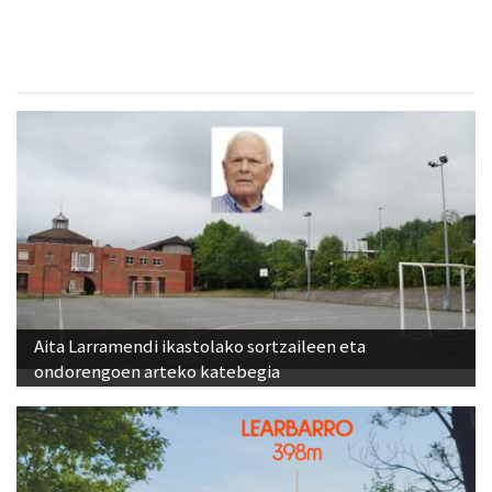
Aita Larramendi ikastolako sortzaileen eta
ondorengoen arteko katebegia