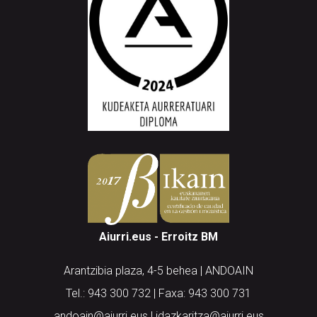
Aiurri.eus - Erroitz BM
Arantzibia plaza, 4-5 behea | ANDOAIN
Tel.: 943 300 732 | Faxa: 943 300 731
andoain@aiurri.eus | idazkaritza@aiurri.eus