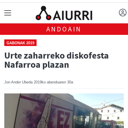
ANDOAIN
GABONAK 2019
Urte zaharreko diskofesta
Nafarroa plazan
Jon Ander Ubeda
2019ko abenduaren 30a