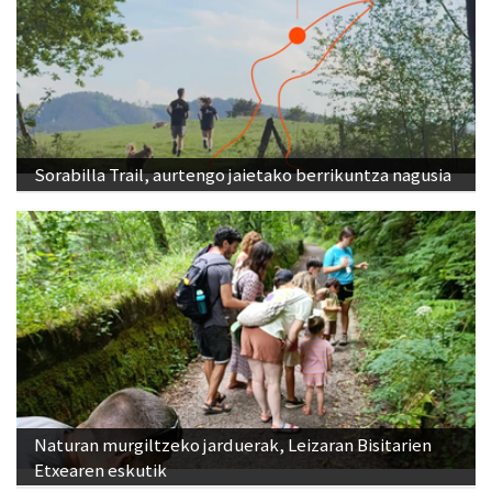
Sorabilla Trail, aurtengo jaietako berrikuntza nagusia
Naturan murgiltzeko jarduerak, Leizaran Bisitarien
Etxearen eskutik