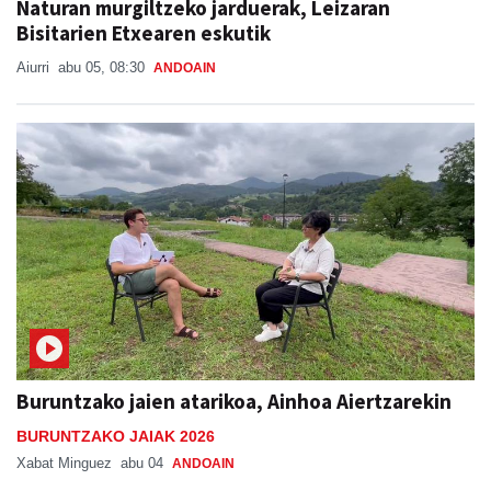
Naturan murgiltzeko jarduerak, Leizaran
Bisitarien Etxearen eskutik
Aiurri
abu 05, 08:30
ANDOAIN
Buruntzako jaien atarikoa, Ainhoa Aiertzarekin
BURUNTZAKO JAIAK 2026
Xabat Minguez
abu 04
ANDOAIN