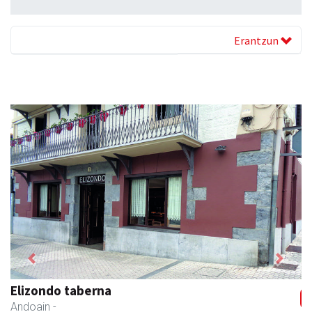
Erantzun
Previous
Next
Elizondo taberna
Andoain
-