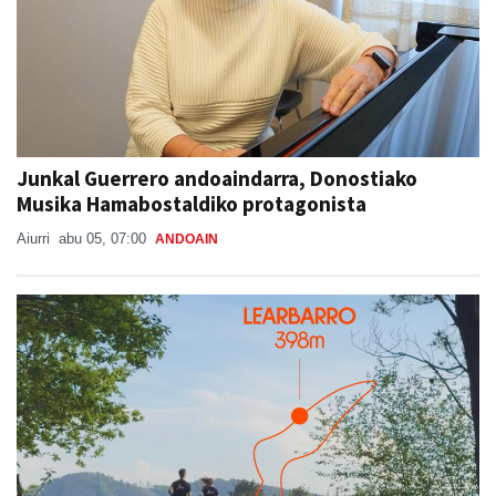
Junkal Guerrero andoaindarra, Donostiako
Musika Hamabostaldiko protagonista
Aiurri
abu 05, 07:00
ANDOAIN