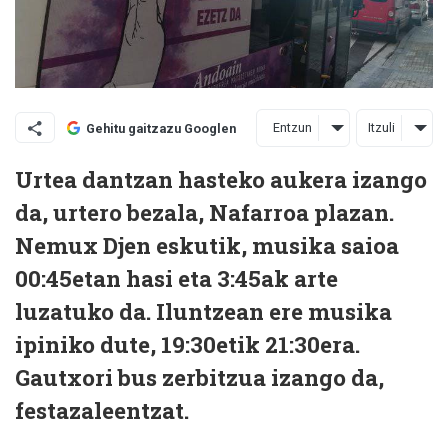
Entzun
Itzuli
Gehitu gaitzazu Googlen
Urtea dantzan hasteko aukera izango
da, urtero bezala, Nafarroa plazan.
Nemux Djen eskutik, musika saioa
00:45etan hasi eta 3:45ak arte
luzatuko da. Iluntzean ere musika
ipiniko dute, 19:30etik 21:30era.
Gautxori bus zerbitzua izango da,
festazaleentzat.