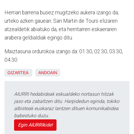
Herrian barrena busez mugitzeko aukera izango da,
urteko azken gauean. San Martin de Tours elizaren
atzealdetik abiatuko da, eta herritarren eskaeraren
arabera geldialdiak egingo ditu.
Maiztasuna ordurokoa izango da: 01:30, 02:30, 03:30,
04.30.
GIZARTEA
ANDOAIN
AIURRI hedabideak eskualdeko nortasun hitzak
jaso eta zabaltzen ditu. Harpidedun eginda, tokiko
albisteak euskaraz lantzen dituen komunikabidea
babestuko duzu.
Egin AIURRIkide!