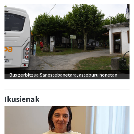
Bus zerbitzua Sanestebanetara, asteburu honetan
Ikusienak