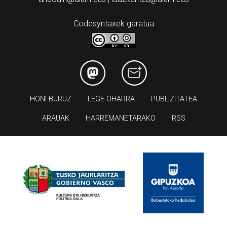
Codesyntaxek garatua
HONI BURUZ
LEGE OHARRA
PUBLIZITATEA
ARAUAK
HARREMANETARAKO
RSS