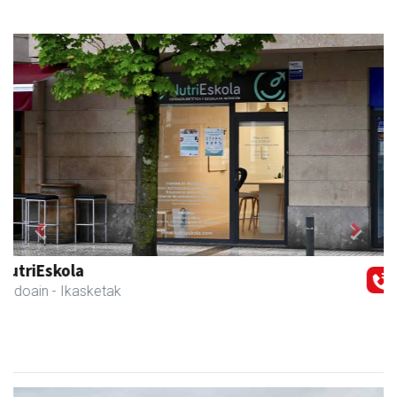
Previous
Next
Xixori belar-denda
Andoain
- Belar-denda