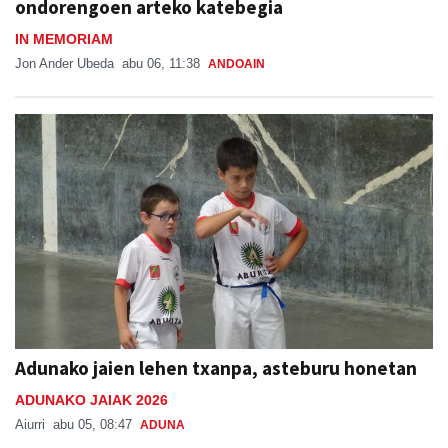
ondorengoen arteko katebegia
IN MEMORIAM
Jon Ander Ubeda
abu 06, 11:38
ANDOAIN
Adunako jaien lehen txanpa, asteburu honetan
ADUNAKO JAIAK 2026
Aiurri
abu 05, 08:47
ADUNA