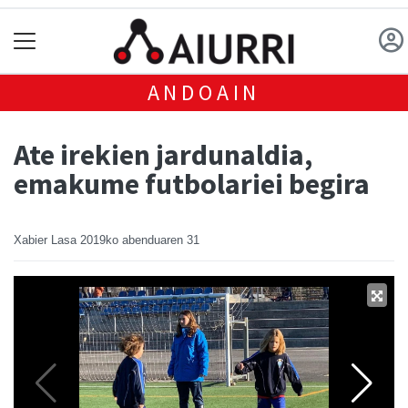
ANDOAIN
Ate irekien jardunaldia,
emakume futbolariei begira
Xabier Lasa
2019ko abenduaren 31