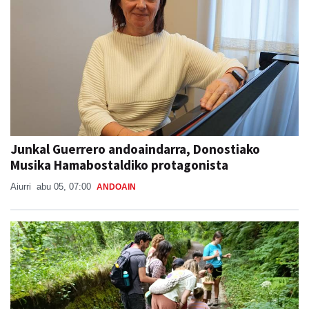
Junkal Guerrero andoaindarra, Donostiako
Musika Hamabostaldiko protagonista
Aiurri
abu 05, 07:00
ANDOAIN