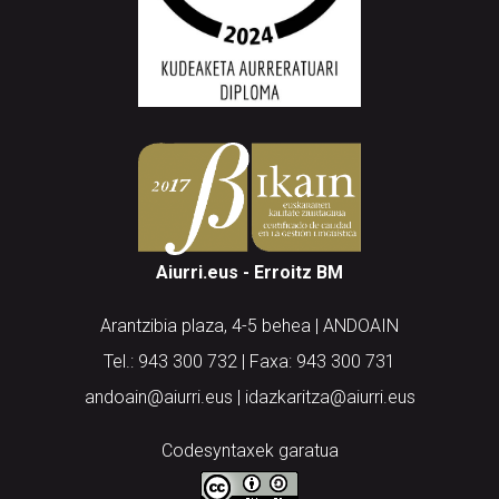
Aiurri.eus - Erroitz BM
Arantzibia plaza, 4-5 behea | ANDOAIN
Tel.: 943 300 732 | Faxa: 943 300 731
andoain@aiurri.eus | idazkaritza@aiurri.eus
Codesyntaxek garatua