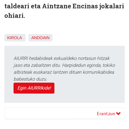
taldeari eta Aintzane Encinas jokalari
ohiari.
KIROLA
ANDOAIN
AIURRI hedabideak eskualdeko nortasun hitzak
jaso eta zabaltzen ditu. Harpidedun eginda, tokiko
albisteak euskaraz lantzen dituen komunikabidea
babestuko duzu.
Egin AIURRIkide!
Erantzun