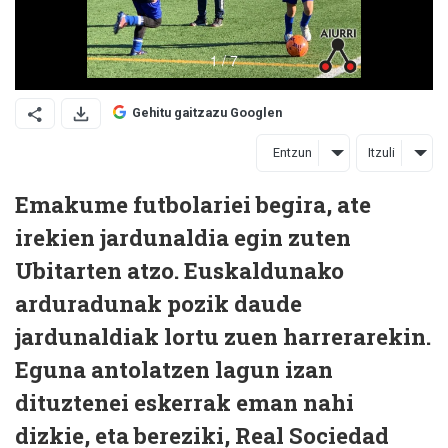
Gehitu gaitzazu Googlen
Entzun
Itzuli
Emakume futbolariei begira, ate
irekien jardunaldia egin zuten
Ubitarten atzo. Euskaldunako
arduradunak pozik daude
jardunaldiak lortu zuen harrerarekin.
Eguna antolatzen lagun izan
dituztenei eskerrak eman nahi
dizkie, eta bereziki, Real Sociedad