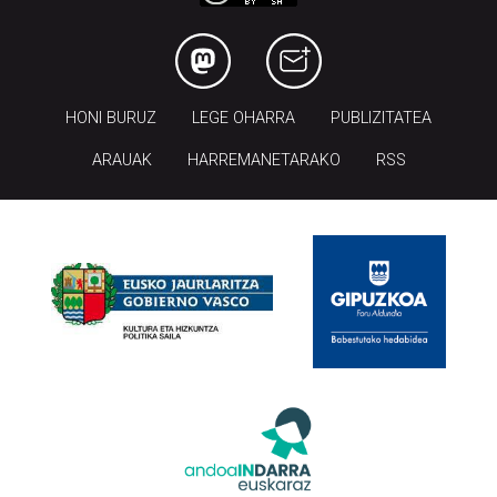
HONI BURUZ
LEGE OHARRA
PUBLIZITATEA
ARAUAK
HARREMANETARAKO
RSS