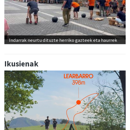
Indarrak neurtu dituzte herriko gazteek eta haurrek
Ikusienak