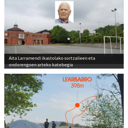
Aita Larramendi ikastolako sortzaileen eta
ondorengoen arteko katebegia