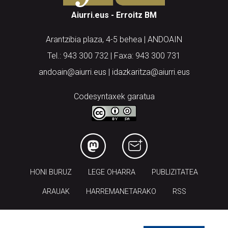
Aiurri.eus - Erroitz BM
Arantzibia plaza, 4-5 behea | ANDOAIN
Tel.: 943 300 732 | Faxa: 943 300 731
andoain@aiurri.eus | idazkaritza@aiurri.eus
Codesyntaxek garatua
HONI BURUZ
LEGE OHARRA
PUBLIZITATEA
ARAUAK
HARREMANETARAKO
RSS