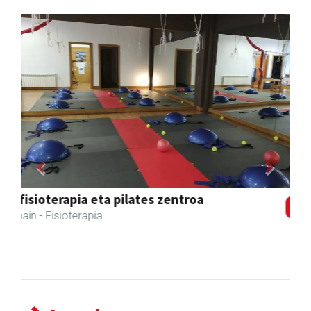
Previous
Next
Aranburu aholkularitza
Andoain
- Aholkularitza