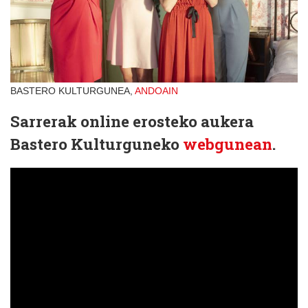
BASTERO KULTURGUNEA,
ANDOAIN
Sarrerak online erosteko aukera
Bastero Kulturguneko
webgunean
.