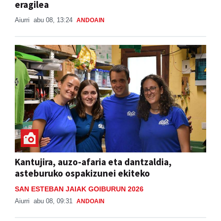
eragilea
Aiurri
abu 08, 13:24
ANDOAIN
Kantujira, auzo-afaria eta dantzaldia,
asteburuko ospakizunei ekiteko
SAN ESTEBAN JAIAK GOIBURUN 2026
Aiurri
abu 08, 09:31
ANDOAIN