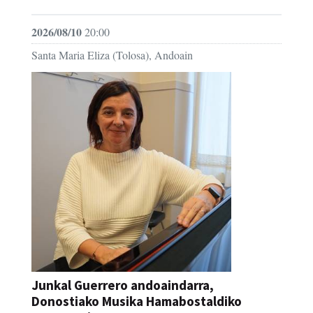
2026/08/10
20:00
Santa Maria Eliza (Tolosa), Andoain
Junkal Guerrero andoaindarra,
Donostiako Musika Hamabostaldiko