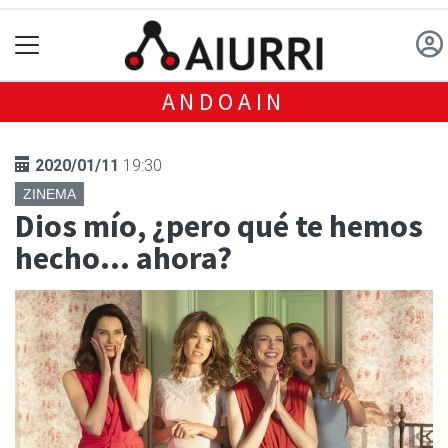
ANDOAIN
2020/01/11
19:30
ZINEMA
Dios mío, ¿pero qué te hemos
hecho... ahora?