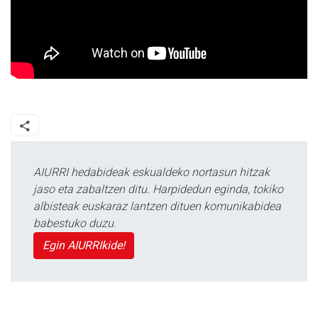
AIURRI hedabideak eskualdeko nortasun hitzak
jaso eta zabaltzen ditu. Harpidedun eginda, tokiko
albisteak euskaraz lantzen dituen komunikabidea
babestuko duzu.
Egin AIURRIkide!