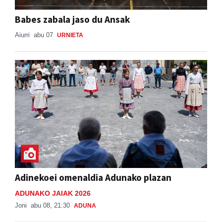
Babes zabala jaso du Ansak
Aiurri
abu 07
URNIETA
Adinekoei omenaldia Adunako plazan
ADUNAKO JAIAK 2026
Joni
abu 08, 21:30
ADUNA