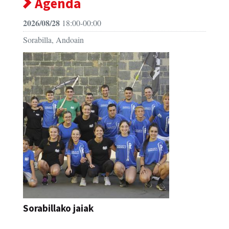
Agenda
2026/08/28
18:00-00:00
Sorabilla, Andoain
Sorabillako jaiak
FESTAK