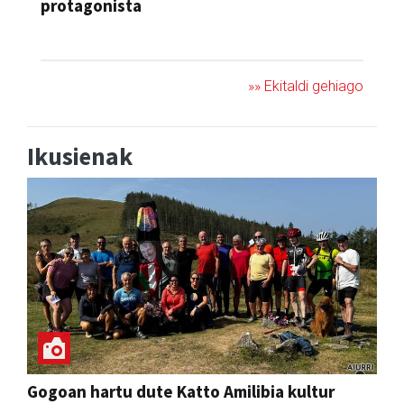
protagonista
KONTZERTUA
»» Ekitaldi gehiago
Ikusienak
Gogoan hartu dute Katto Amilibia kultur