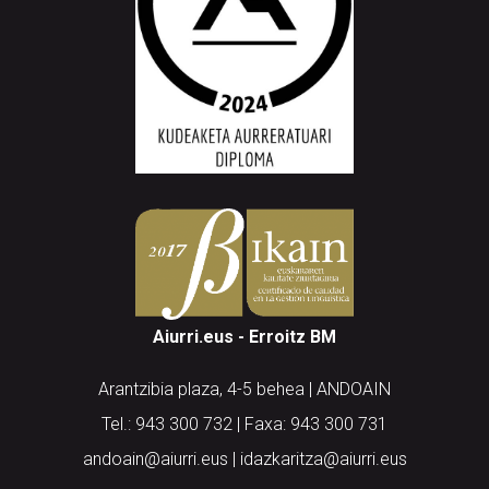
Aiurri.eus - Erroitz BM
Arantzibia plaza, 4-5 behea | ANDOAIN
Tel.: 943 300 732 | Faxa: 943 300 731
andoain@aiurri.eus | idazkaritza@aiurri.eus