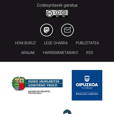
Codesyntaxek garatua
HONI BURUZ
LEGE OHARRA
PUBLIZITATEA
ARAUAK
HARREMANETARAKO
RSS