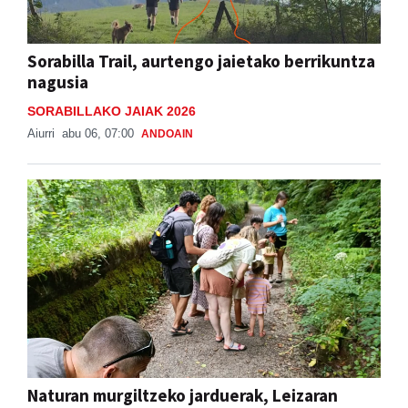
Sorabilla Trail, aurtengo jaietako berrikuntza
nagusia
SORABILLAKO JAIAK 2026
Aiurri
abu 06, 07:00
ANDOAIN
Naturan murgiltzeko jarduerak, Leizaran