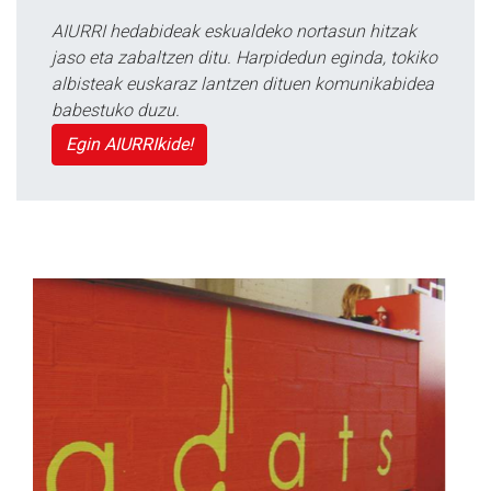
AIURRI hedabideak eskualdeko nortasun hitzak
jaso eta zabaltzen ditu. Harpidedun eginda, tokiko
albisteak euskaraz lantzen dituen komunikabidea
babestuko duzu.
Egin AIURRIkide!