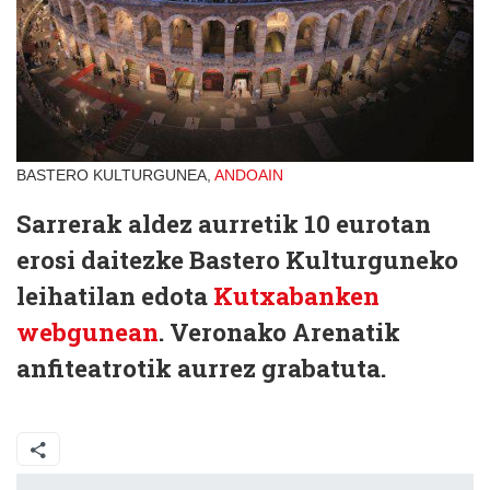
BASTERO KULTURGUNEA,
ANDOAIN
Sarrerak aldez aurretik 10 eurotan
erosi daitezke Bastero Kulturguneko
leihatilan edota
Kutxabanken
webgunean
. Veronako Arenatik
anfiteatrotik aurrez grabatuta.