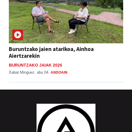
Buruntzako jaien atarikoa, Ainhoa
Aiertzarekin
BURUNTZAKO JAIAK 2026
Xabat Minguez
abu 04
ANDOAIN