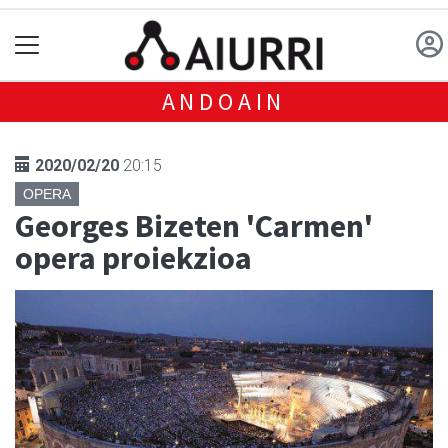
ANDOAIN
2020/02/20
20:15
OPERA
Georges Bizeten 'Carmen'
opera proiekzioa