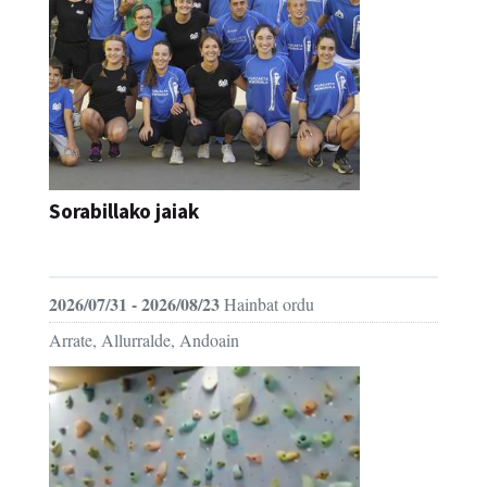
Sorabillako jaiak
FESTAK
2026/07/31 - 2026/08/23
Hainbat ordu
Arrate, Allurralde, Andoain