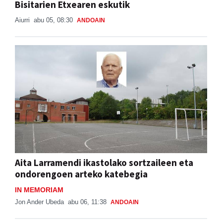
Bisitarien Etxearen eskutik
Aiurri
abu 05, 08:30
ANDOAIN
Aita Larramendi ikastolako sortzaileen eta
ondorengoen arteko katebegia
IN MEMORIAM
Jon Ander Ubeda
abu 06, 11:38
ANDOAIN