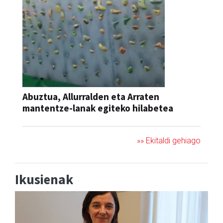
Abuztua, Allurralden eta Arraten
mantentze-lanak egiteko hilabetea
»» Ekitaldi gehiago
Ikusienak