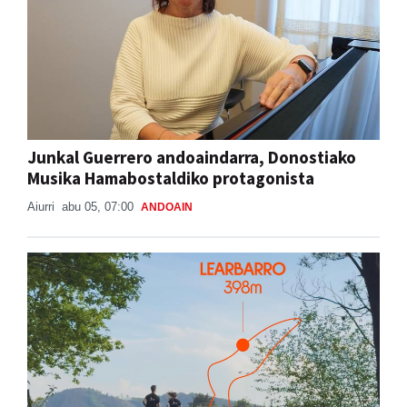
Junkal Guerrero andoaindarra, Donostiako
Musika Hamabostaldiko protagonista
Aiurri
abu 05, 07:00
ANDOAIN