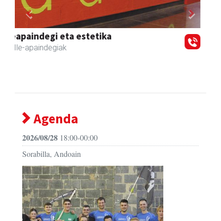
Previous
Next
Karrika auto konponketa
Andoain
- Auto konponketak
Agenda
2026/08/28
18:00-00:00
Sorabilla, Andoain