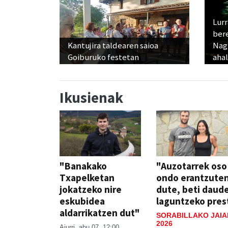
Lur
ber
Kantujira taldearen saioa
Nagu
Goiburuko festetan
ahal
Ikusienak
"Banakako
"Auzotarrek oso
Txapelketan
ondo erantzute
jokatzeko nire
dute, beti daud
eskubidea
laguntzeko pres
aldarrikatzen dut"
SORABILLAKO JAIA
2026
Aiurri
abu 07, 12:00