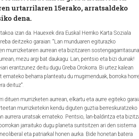
ren urtarrilaren 15erako, arratsaldeko
iko dena.
akoa izan da. Hauexek dira Euskal Herriko Karta Soziala
reba deitzeko garaian: "
Lan munduaren egiturazko
oen murrizketaren aurrean eta bizitzaren sostengagarritasun
urrean, mezu argi bat daukagu: Lan, pentsio eta bizi duinak!
i erantzunez deitu dugu Greba Orokorra. Bi urtez kalean
 bat emateko beharra planteatu du mugimenduak, borroka horr
ra deituz".
dituen murrizketen aurrean, elkartu eta aurre egiteko garai
rteetan murrizketekin kendu diguten guztia berreskuratzeko
n aurrera urratsak emateko. Pentsio, lan-baldintza eta bizitz
 borrokan jarraituko dugu planeta suntsitzen ari den sistema
neoliberal eta patriarkal honen aurka. Bide honetan batera