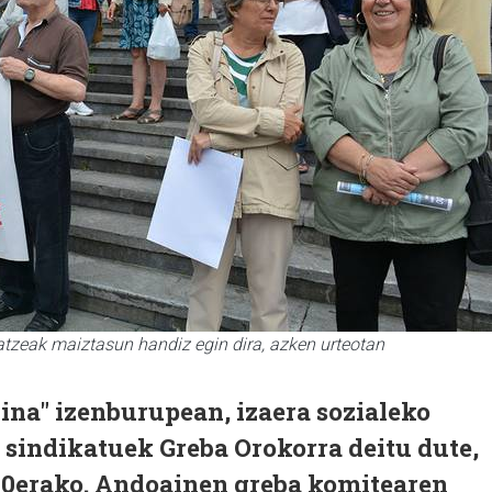
tzeak maiztasun handiz egin dira, azken urteotan
uina" izenburupean, izaera sozialeko
 sindikatuek Greba Orokorra deitu dute,
 30erako. Andoainen greba komitearen