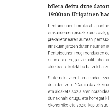
bilera deitu dute dator
19:00tan Urigainen has
Pentsiodunen borroka abiapuntuet
erakundearen pisuzko arrazoiak, g
prekarietatearen aurrean, pentsi
arriskuan jartzen duten neurrien a
Pentsiodunen mugimenduaren deiar
egon eta gero, jauzi kualitatibo
alde beste kolektibo batzuk batze
Sistemak azken hamarkadan ezarri 
dela deritzote:
"Garaia da azken u
eta aldaketa sozialaren norabidea
duinak nahi ditugu, eta horregatik
ekonomiko eta sozial kapitalista, 