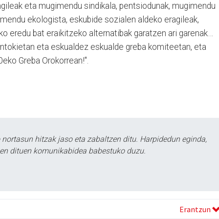
langileak eta mugimendu sindikala, pentsiodunak, mugimendu
imendu ekologista, eskubide sozialen aldeko eragileak,
ko eredu bat eraikitzeko alternatibak garatzen ari garenak…
antokietan eta eskualdez eskualde greba komiteetan, eta
30eko Greba Orokorrean!".
ortasun hitzak jaso eta zabaltzen ditu. Harpidedun eginda,
tzen dituen komunikabidea babestuko duzu.
Erantzun