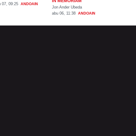
IN MEMORIAM
 07, 09:25
ANDOAIN
Jon Ander Ubeda
abu 06, 11:38
ANDOAIN