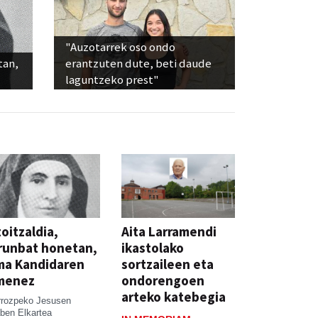
"Auzotarrek oso ondo
tan,
erantzuten dute, beti daude
laguntzeko prest"
oitzaldia,
Aita Larramendi
runbat honetan,
ikastolako
ma Kandidaren
sortzaileen eta
menez
ondorengoen
arteko katebegia
rrozpeko Jesusen
ben Elkartea