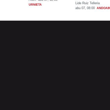
Lide Ruiz Telleria
URNIETA
abu 07, 08:00
ANDOAI