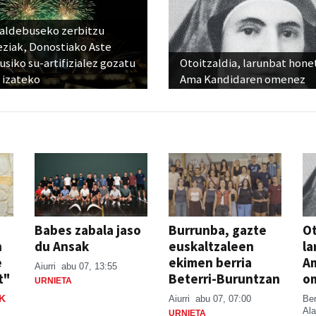
raldebuseko zerbitzu
eziak, Donostiako Aste
siko su-artifizialez gozatu
Otoitzaldia, larunbat hone
 izateko
Ama Kandidaren omenez
Babes zabala jaso
Burrunba, gazte
Ot
n
du Ansak
euskaltzaleen
la
e
ekimen berria
A
Aiurri
abu 07, 13:55
t"
Beterri-Buruntzan
o
URNIETA
K
Aiurri
abu 07, 07:00
Be
Ala
URNIETA