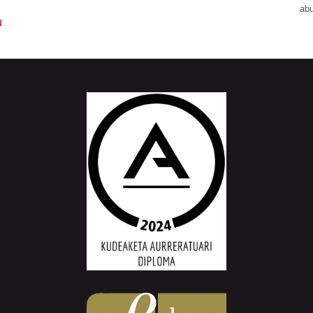
abu
N