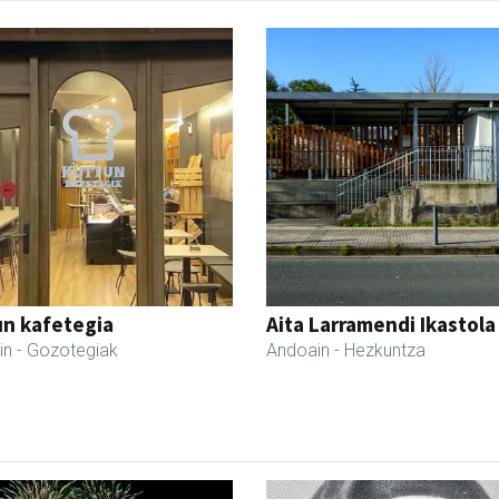
un kafetegia
Aita Larramendi Ikastola
in
- Gozotegiak
Andoain
- Hezkuntza