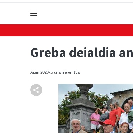
Greba deialdia an
Aiurri
2020ko urtarrilaren 13a