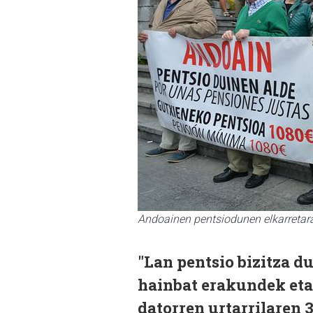
Andoainen pentsiodunen elkarretara
"Lan pentsio bizitza d
hainbat erakundek eta
datorren urtarrilaren