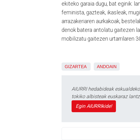
ekiteko garaia dugu, bat eginik: 
feminista, gazteak, ikasleak, mug
arrazakeriaren aurkakoak, bestela
denok batera antolatu gaitezen l
mobilizatu gaitezen urtarrilaren 
GIZARTEA
ANDOAIN
AIURRI hedabideak eskualdeko n
tokiko albisteak euskaraz lan
Egin AIURRIkide!