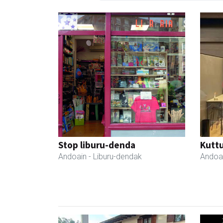
Stop liburu-denda
Kutt
Andoain
- Liburu-dendak
Andoa