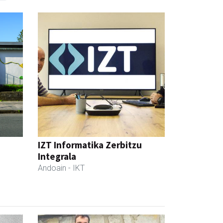
IZT Informatika Zerbitzu
Integrala
Andoain
- IKT