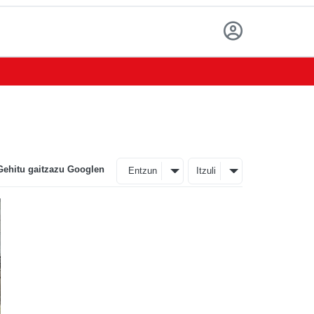
Gehitu gaitzazu Googlen
Entzun
Itzuli