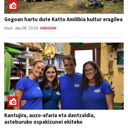
Gogoan hartu dute Katto Amilibia kultur eragilea
Aiurri
abu 08, 13:24
ANDOAIN
Kantujira, auzo-afaria eta dantzaldia,
asteburuko ospakizunei ekiteko