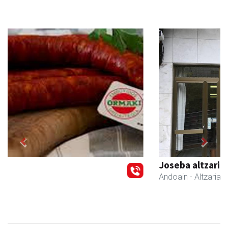
Previous
Next
Joseba altzariak
Andoain
- Altzariak