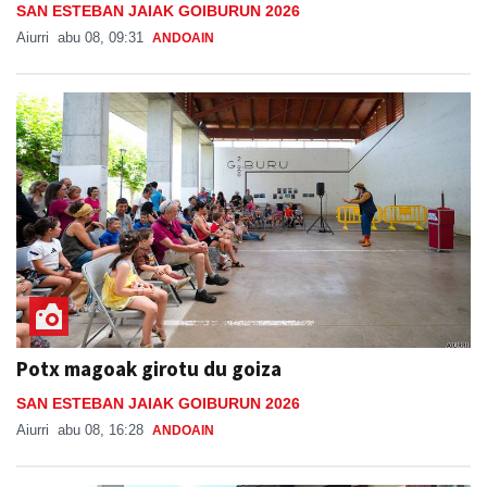
SAN ESTEBAN JAIAK GOIBURUN 2026
Aiurri
abu 08, 09:31
ANDOAIN
Potx magoak girotu du goiza
SAN ESTEBAN JAIAK GOIBURUN 2026
Aiurri
abu 08, 16:28
ANDOAIN