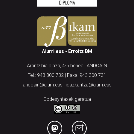
Aiurri.eus - Erroitz BM
Arantzibia plaza, 4-5 behea | ANDOAIN
Tel.: 943 300 732 | Faxa: 943 300 731
andoain@aiurri.eus | idazkaritza@aiurri.eus
Codesyntaxek garatua