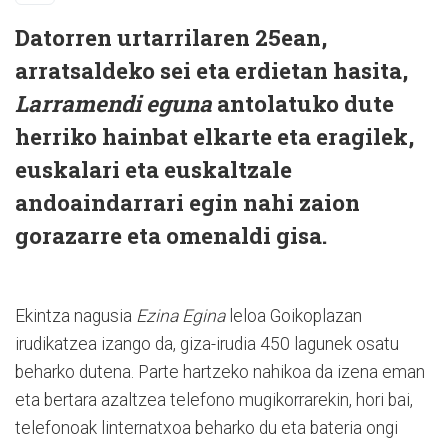
Datorren urtarrilaren 25ean,
arratsaldeko sei eta erdietan hasita,
Larramendi eguna
antolatuko dute
herriko hainbat elkarte eta eragilek,
euskalari eta euskaltzale
andoaindarrari egin nahi zaion
gorazarre eta omenaldi gisa.
Ekintza nagusia
Ezina Egina
leloa Goikoplazan
irudikatzea izango da, giza-irudia 450 lagunek osatu
beharko dutena. Parte hartzeko nahikoa da izena eman
eta bertara azaltzea telefono mugikorrarekin, hori bai,
telefonoak linternatxoa beharko du eta bateria ongi