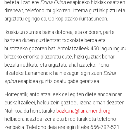
beteta. Izan ere
Ezina Ekina
esapideko hizkiak osatzen
direnean, telefono mugikorren linterna guztiak piztu eta
argiztatu egingo da, Goikoplazako iluntasunean.
Ikuskizun xumea baina dotorea, eta ondoren, parte
hartzen duten guztientzat txokolate beroa eta
bustitzeko gozoren bat. Antolatzaileek 450 lagun inguru
biltzeko erronka plazaratu dute, hizki guztiak behar
bezala irudikatu eta argiztatu ahal izateko. Pena
litzateke Larramendik hain ezagun egin zuen
Ezina
egina
esapidea guztiz osatu gabe geratzea.
Horregatik, antolatzaileek dei egiten diete andoaindar
euskaltzaileei, heldu zein gazteei, izena eman dezaten.
Nahikoa da horretarako
bazkuna@larramendi.org
helbidera idaztea izena eta bi deiturak eta telefono
zenbakia. Telefono deia ere egin liteke 656-782-521