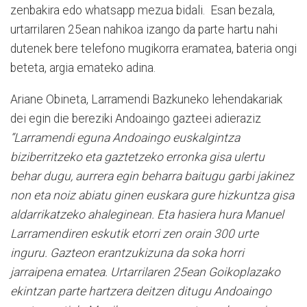
zenbakira edo whatsapp mezua bidali. Esan bezala,
urtarrilaren 25ean nahikoa izango da parte hartu nahi
dutenek bere telefono mugikorra eramatea, bateria ongi
beteta, argia emateko adina.
Ariane Obineta, Larramendi Bazkuneko lehendakariak
dei egin die bereziki Andoaingo gazteei adieraziz
“Larramendi eguna Andoaingo euskalgintza
biziberritzeko eta gaztetzeko erronka gisa ulertu
behar dugu, aurrera egin beharra baitugu garbi jakinez
non eta noiz abiatu ginen euskara gure hizkuntza gisa
aldarrikatzeko ahaleginean. Eta hasiera hura Manuel
Larramendiren eskutik etorri zen orain 300 urte
inguru. Gazteon erantzukizuna da soka horri
jarraipena ematea. Urtarrilaren 25ean Goikoplazako
ekintzan parte hartzera deitzen ditugu Andoaingo