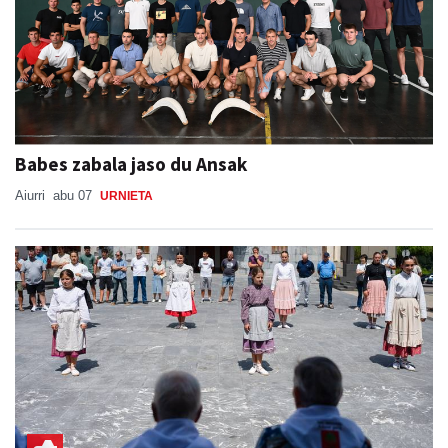
Babes zabala jaso du Ansak
Aiurri
abu 07
URNIETA