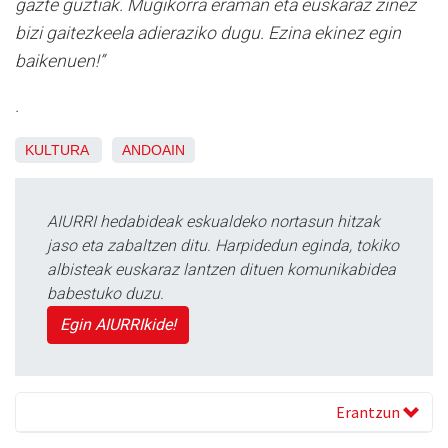
gazte guztiak. Mugikorra eraman eta euskaraz zinez
bizi gaitezkeela adieraziko dugu. Ezina ekinez egin
baikenuen!”
.
KULTURA
ANDOAIN
AIURRI hedabideak eskualdeko nortasun hitzak
jaso eta zabaltzen ditu. Harpidedun eginda, tokiko
albisteak euskaraz lantzen dituen komunikabidea
babestuko duzu.
Egin AIURRIkide!
Erantzun