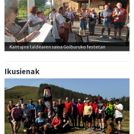
Kantujira taldearen saioa Goiburuko festetan
Ikusienak