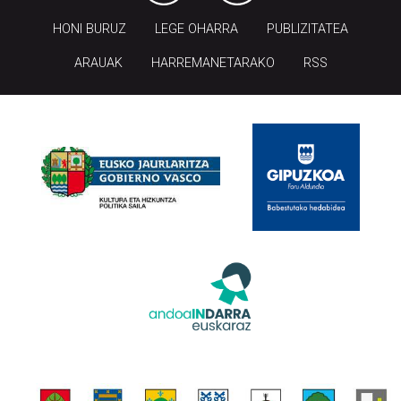
HONI BURUZ
LEGE OHARRA
PUBLIZITATEA
ARAUAK
HARREMANETARAKO
RSS