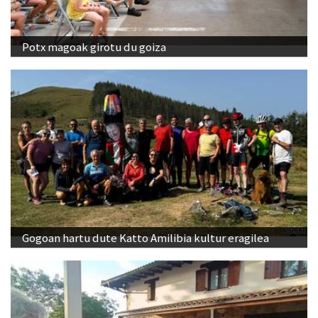
Potx magoak girotu du goiza
Gogoan hartu dute Katto Amilibia kultur eragilea