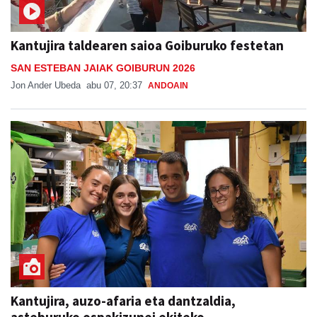
Kantujira taldearen saioa Goiburuko festetan
SAN ESTEBAN JAIAK GOIBURUN 2026
Jon Ander Ubeda
abu 07, 20:37
ANDOAIN
Kantujira, auzo-afaria eta dantzaldia,
asteburuko ospakizunei ekiteko