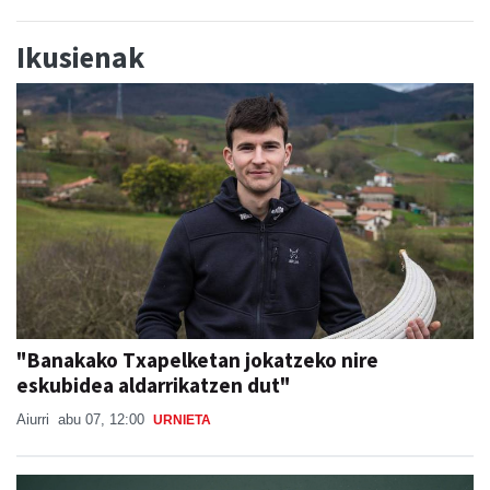
Ikusienak
"Banakako Txapelketan jokatzeko nire
eskubidea aldarrikatzen dut"
Aiurri
abu 07, 12:00
URNIETA