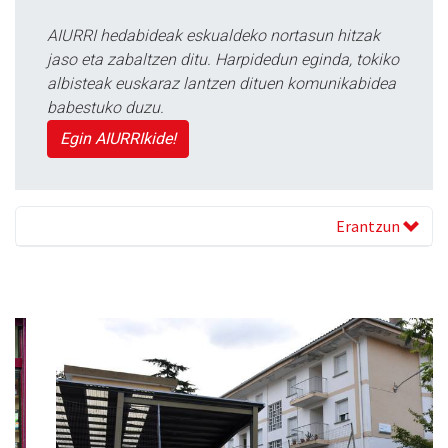
AIURRI hedabideak eskualdeko nortasun hitzak
jaso eta zabaltzen ditu. Harpidedun eginda, tokiko
albisteak euskaraz lantzen dituen komunikabidea
babestuko duzu.
Egin AIURRIkide!
Erantzun