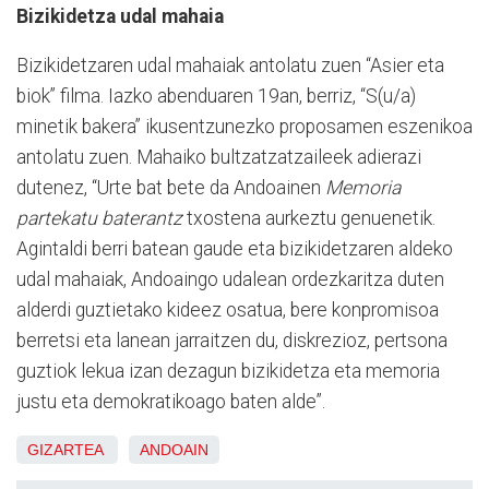
Bizikidetza udal mahaia
Bizikidetzaren udal mahaiak antolatu zuen “Asier eta
biok” filma. Iazko abenduaren 19an, berriz, “S(u/a)
minetik bakera” ikusentzunezko proposamen eszenikoa
antolatu zuen. Mahaiko bultzatzatzaileek adierazi
dutenez, “Urte bat bete da Andoainen
Memoria
partekatu baterantz
txostena aurkeztu genuenetik.
Agintaldi berri batean gaude eta bizikidetzaren aldeko
udal mahaiak, Andoaingo udalean ordezkaritza duten
alderdi guztietako kideez osatua, bere konpromisoa
berretsi eta lanean jarraitzen du, diskrezioz, pertsona
guztiok lekua izan dezagun bizikidetza eta memoria
justu eta demokratikoago baten alde”.
GIZARTEA
ANDOAIN