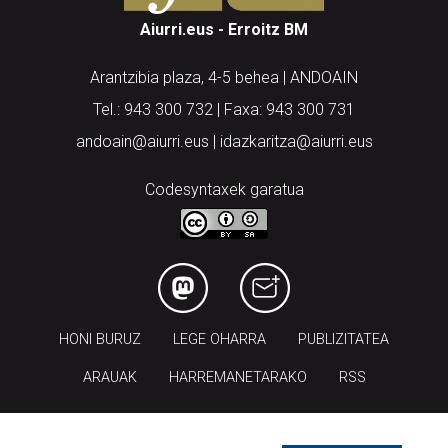
Aiurri.eus - Erroitz BM
Arantzibia plaza, 4-5 behea | ANDOAIN
Tel.: 943 300 732 | Faxa: 943 300 731
andoain@aiurri.eus | idazkaritza@aiurri.eus
Codesyntaxek garatua
HONI BURUZ
LEGE OHARRA
PUBLIZITATEA
ARAUAK
HARREMANETARAKO
RSS