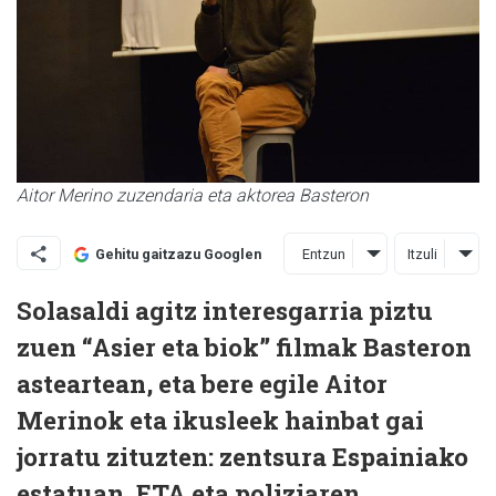
Aitor Merino zuzendaria eta aktorea Basteron
Entzun
Itzuli
Gehitu gaitzazu Googlen
Solasaldi agitz interesgarria piztu
zuen “Asier eta biok” filmak Basteron
asteartean, eta bere egile Aitor
Merinok eta ikusleek hainbat gai
jorratu zituzten: zentsura Espainiako
estatuan, ETA eta poliziaren