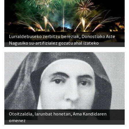
Lurraldebuseko zerbitzu bereziak, Donostiako Aste
Nagusiko su-artifizialez gozatu ahal izateko
Otoitzaldia, larunbat honetan, Ama Kandidaren
omenez