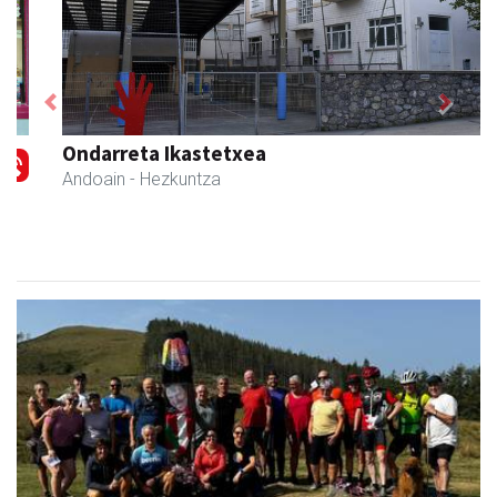
Previous
Next
Ondarreta Ikastetxea
Andoain
- Hezkuntza