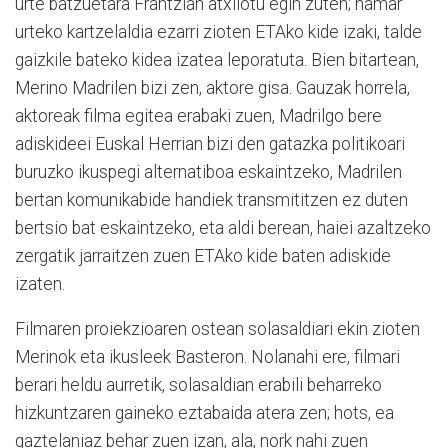
urte batzuetara Frantzian atxilotu egin zuten; hamar
urteko kartzelaldia ezarri zioten ETAko kide izaki, talde
gaizkile bateko kidea izatea leporatuta. Bien bitartean,
Merino Madrilen bizi zen, aktore gisa. Gauzak horrela,
aktoreak filma egitea erabaki zuen, Madrilgo bere
adiskideei Euskal Herrian bizi den gatazka politikoari
buruzko ikuspegi alternatiboa eskaintzeko, Madrilen
bertan komunikabide handiek transmititzen ez duten
bertsio bat eskaintzeko, eta aldi berean, haiei azaltzeko
zergatik jarraitzen zuen ETAko kide baten adiskide
izaten.
Filmaren proiekzioaren ostean solasaldiari ekin zioten
Merinok eta ikusleek Basteron. Nolanahi ere, filmari
berari heldu aurretik, solasaldian erabili beharreko
hizkuntzaren gaineko eztabaida atera zen; hots, ea
gaztelaniaz behar zuen izan, ala, nork nahi zuen