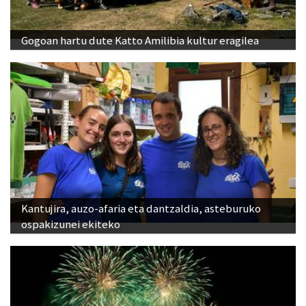
Gogoan hartu dute Katto Amilibia kultur eragilea
Kantujira, auzo-afaria eta dantzaldia, asteburuko
ospakizunei ekiteko