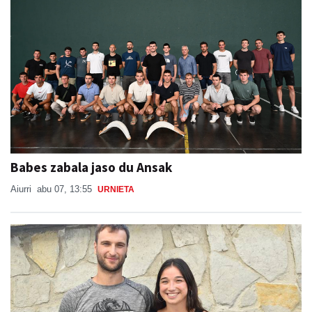
Babes zabala jaso du Ansak
Aiurri
abu 07, 13:55
URNIETA