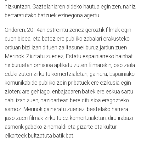
hizkuntzan. Gaztelaniaren aldeko hautua egin zen, nahiz
bertaratutako batzuek ezinegona agertu.
Ondoren, 2014an estreintu zenez geroztik filmak egin
duen bidea, eta batez ere publiko zabalari erakusteko
orduan bizi izan dituen zailtasunei buruz jardun zuen
Merinok. Ziurtatu zuenez, Estatu espainiarreko hainbat
hiriburuetan omisioa aplikatu zuten filmarekin, oso zaila
eduki zuten zirkuitu komertzialetan; gainera, Espainiako
komunikabide publiko zein pribatuek ere ezikusia egin
zioten; are gehiago, enbajadaren batek ere eskua sartu
nahi izan zuen, nazioartean bere difusioa eragozteko
asmoz. Merinok gaineratu zuenez, bestelako harrera
jaso zuen filmak zirkuitu ez komertzialetan, diru irabazi
asmorik gabeko zinemaldi eta gizarte eta kultur
elkarteek bultzatuta batik bat.