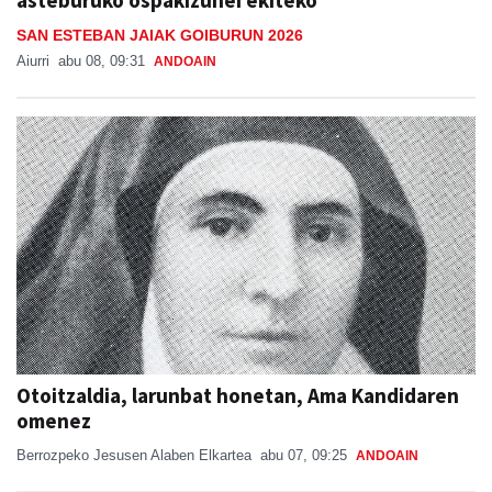
SAN ESTEBAN JAIAK GOIBURUN 2026
Aiurri
abu 08, 09:31
ANDOAIN
Otoitzaldia, larunbat honetan, Ama Kandidaren
omenez
Berrozpeko Jesusen Alaben Elkartea
abu 07, 09:25
ANDOAIN