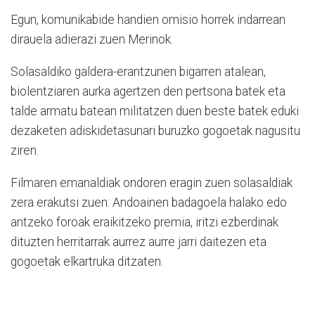
Egun, komunikabide handien omisio horrek indarrean
dirauela adierazi zuen Merinok.
Solasaldiko galdera-erantzunen bigarren atalean,
biolentziaren aurka agertzen den pertsona batek eta
talde armatu batean militatzen duen beste batek eduki
dezaketen adiskidetasunari buruzko gogoetak nagusitu
ziren.
Filmaren emanaldiak ondoren eragin zuen solasaldiak
zera erakutsi zuen: Andoainen badagoela halako edo
antzeko foroak eraikitzeko premia, iritzi ezberdinak
dituzten herritarrak aurrez aurre jarri daitezen eta
gogoetak elkartruka ditzaten.