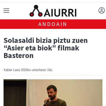
ANDOAIN
Solasaldi bizia piztu zuen
“Asier eta biok” filmak
Basteron
Xabier Lasa
2020ko urtarrilaren 16a