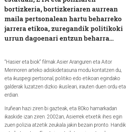
bortizkeria, bortizkeriaren aurrean
maila pertsonalean hartu beharreko
jarrera etikoa, zuregandik politikoki
urrun dagoenari entzun beharra...
“Hasier eta biok” filmak Asier Aranguren eta Aitor
Merinoren arteko adiskidetasuna modu kontatzen du,
eta ikuspegi pertsonal, politiko edo etikoan egindako
galderak luzatzen dizkio ikusleari, irauten duen ordu eta
erdian.
Iruñean hazi ziren bi gazteak, eta 80ko hamarkadan
ikaskide izan ziren. 2002an, Asierrek etxetik ihes egin
zuen polizia atzetik zeukala jakin bezain pronto. Handik