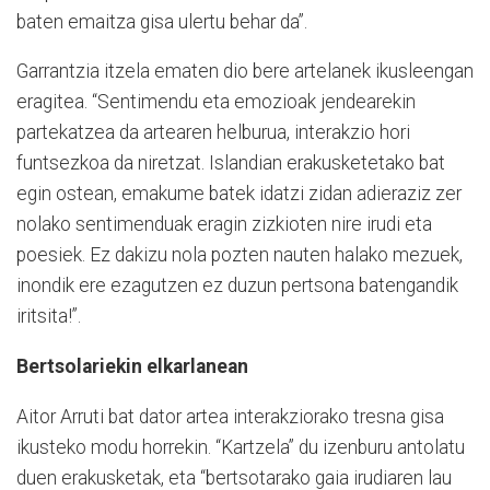
baten emaitza gisa ulertu behar da”.
Garrantzia itzela ematen dio bere artelanek ikusleengan
eragitea. “Sentimendu eta emozioak jendearekin
partekatzea da artearen helburua, interakzio hori
funtsezkoa da niretzat. Islandian erakusketetako bat
egin ostean, emakume batek idatzi zidan adieraziz zer
nolako sentimenduak eragin zizkioten nire irudi eta
poesiek. Ez dakizu nola pozten nauten halako mezuek,
inondik ere ezagutzen ez duzun pertsona batengandik
iritsita!”.
Bertsolariekin elkarlanean
Aitor Arruti bat dator artea interakziorako tresna gisa
ikusteko modu horrekin. “Kartzela” du izenburu antolatu
duen erakusketak, eta “bertsotarako gaia irudiaren lau