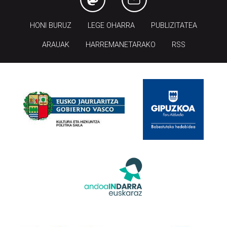
HONI BURUZ
LEGE OHARRA
PUBLIZITATEA
ARAUAK
HARREMANETARAKO
RSS