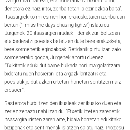
izango dira uhartean, eta horietatik 67 bixitatu ditut;
denetara ez naiz iritsi, zenbaitetan ia ezinezkoa baita”.
Itsasargiekiko miresmen hori erakusketaren izenburuan
bertan (“I miss the days chasing lights”) islatu du
Jürgenek. 20 itsasargien irudiek –denak zuri beltzean–
eta bederatzi poesiek betetzen dute bere erakusketa,
bere sormenetik egindakoak. Betidanik piztu izan zaio
sormenerako gogoa, Jürgenek aitortu duenez.
“Txikitatik eduki dut barne bulkada hori; margolaritzara
bideratu nuen hasieran, eta argazkilaritzatik eta
poesiatik jo dut azken urtetan, horietan sentitzen naiz
erosoen”.
Basterora hurbiltzen den ikusleak zer ikusiko duen eta
zer ez zehaztu nahi izan du: “Etxetik irteten zarenetik
itsasargira iristen zaren arte, bidaia horretan edukitako
bizipenak eta sentimenak islatzen saiatu naiz. Prozesu