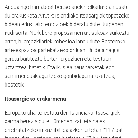
Andoaingo hamabost bertsolariekin elkarlanean osatu
du erakusketa Arrutik; Islandiako itsasargiak topatzeko
bidean edukitako emozioek bideratu dute Jürgenen
irudi sorta. Nork bere proposamen artistikoak aurkeztu
arren, bi argazkilariek kohesioa landu dute Basteroko
arte-espazioa partekatzeko orduan. Bi ideia nagusi
garatu baitituzte bertan: argazkien eta testuen
uztartzea, batetik. Eta ikuslea hausnarketak edo
sentimenduak agertzeko gonbidapena luzatzea,
bestetik.
Itsasargieko erakarmena
Europako uharte-estatu den Islandiako itsasargiek
xarma berezia dute Jürgenentzat, eta haiek
erretratatzeko irrikaz ibili da azken urtetan: “117 bat