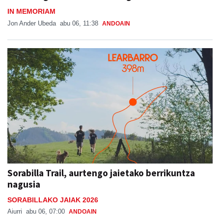
IN MEMORIAM
Jon Ander Ubeda
abu 06, 11:38
ANDOAIN
Sorabilla Trail, aurtengo jaietako berrikuntza
nagusia
SORABILLAKO JAIAK 2026
Aiurri
abu 06, 07:00
ANDOAIN