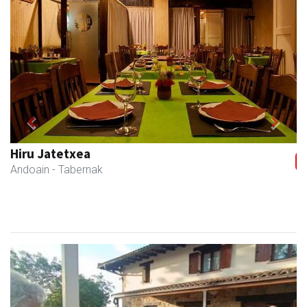
Previous
Next
Hiru Jatetxea
Andoain
- Tabernak