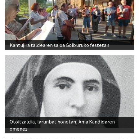
Kantujira taldearen saioa Goiburuko festetan
Otoitzaldia, larunbat honetan, Ama Kandidaren
omenez