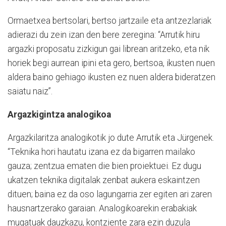
Ormaetxea bertsolari, bertso jartzaile eta antzezlariak
adierazi du zein izan den bere zeregina: “Arrutik hiru
argazki proposatu zizkigun gai librean aritzeko, eta nik
horiek begi aurrean ipini eta gero, bertsoa, ikusten nuen
aldera baino gehiago ikusten ez nuen aldera bideratzen
saiatu naiz”.
Argazkigintza analogikoa
Argazkilaritza analogikotik jo dute Arrutik eta Jürgenek.
“Teknika hori hautatu izana ez da bigarren mailako
gauza; zentzua ematen die bien proiektuei. Ez dugu
ukatzen teknika digitalak zenbat aukera eskaintzen
dituen; baina ez da oso lagungarria zer egiten ari zaren
hausnartzerako garaian. Analogikoarekin erabakiak
mugatuak dauzkazu, kontziente zara ezin duzula