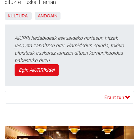
dituzte Euskal Herrian.
KULTURA
ANDOAIN
AIURRI hedabideak eskualdeko nortasun hitzak
jaso eta zabaltzen ditu. Harpidedun eginda, tokiko
albisteak euskaraz lantzen dituen komunikabidea
babestuko duzu.
Egin AIURRIkide!
Erantzun