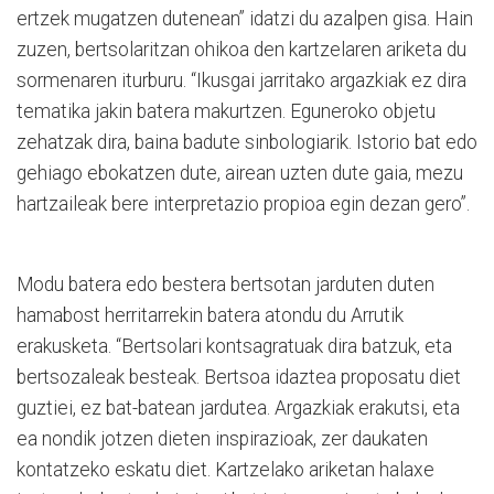
ertzek mugatzen dutenean” idatzi du azalpen gisa. Hain
zuzen, bertsolaritzan ohikoa den kartzelaren ariketa du
sormenaren iturburu. “Ikusgai jarritako argazkiak ez dira
tematika jakin batera makurtzen. Eguneroko objetu
zehatzak dira, baina badute sinbologiarik. Istorio bat edo
gehiago ebokatzen dute, airean uzten dute gaia, mezu
hartzaileak bere interpretazio propioa egin dezan gero”.
Modu batera edo bestera bertsotan jarduten duten
hamabost herritarrekin batera atondu du Arrutik
erakusketa. “Bertsolari kontsagratuak dira batzuk, eta
bertsozaleak besteak. Bertsoa idaztea proposatu diet
guztiei, ez bat-batean jardutea. Argazkiak erakutsi, eta
ea nondik jotzen dieten inspirazioak, zer daukaten
kontatzeko eskatu diet. Kartzelako ariketan halaxe