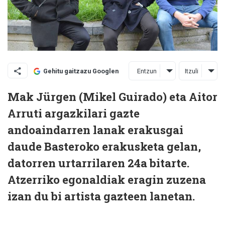
Entzun
Itzuli
Gehitu gaitzazu Googlen
Mak Jürgen (Mikel Guirado) eta Aitor
Arruti argazkilari gazte
andoaindarren lanak erakusgai
daude Basteroko erakusketa gelan,
datorren urtarrilaren 24a bitarte.
Atzerriko egonaldiak eragin zuzena
izan du bi artista gazteen lanetan.