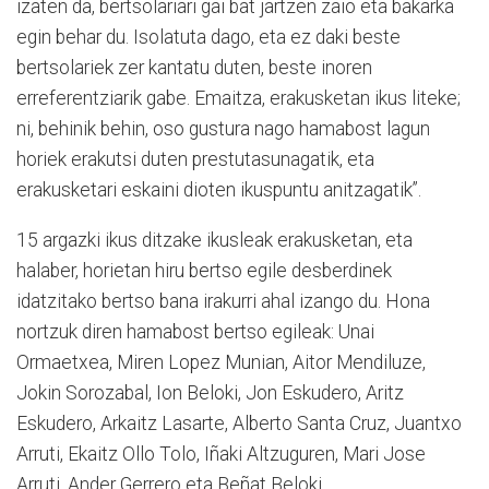
izaten da, bertsolariari gai bat jartzen zaio eta bakarka
egin behar du. Isolatuta dago, eta ez daki beste
bertsolariek zer kantatu duten, beste inoren
erreferentziarik gabe. Emaitza, erakusketan ikus liteke;
ni, behinik behin, oso gustura nago hamabost lagun
horiek erakutsi duten prestutasunagatik, eta
erakusketari eskaini dioten ikuspuntu anitzagatik”.
15 argazki ikus ditzake ikusleak erakusketan, eta
halaber, horietan hiru bertso egile desberdinek
idatzitako bertso bana irakurri ahal izango du. Hona
nortzuk diren hamabost bertso egileak: Unai
Ormaetxea, Miren Lopez Munian, Aitor Mendiluze,
Jokin Sorozabal, Ion Beloki, Jon Eskudero, Aritz
Eskudero, Arkaitz Lasarte, Alberto Santa Cruz, Juantxo
Arruti, Ekaitz Ollo Tolo, Iñaki Altzuguren, Mari Jose
Arruti, Ander Gerrero eta Beñat Beloki.