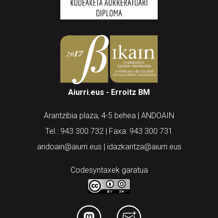
Aiurri.eus - Erroitz BM
Arantzibia plaza, 4-5 behea | ANDOAIN
Tel.: 943 300 732 | Faxa: 943 300 731
andoain@aiurri.eus | idazkaritza@aiurri.eus
Codesyntaxek garatua