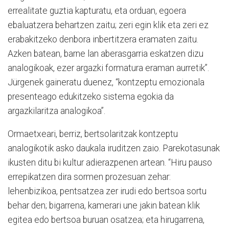
errealitate guztia kapturatu, eta orduan, egoera
ebaluatzera behartzen zaitu; zeri egin klik eta zeri ez
erabakitzeko denbora inbertitzera eramaten zaitu.
Azken batean, barne lan aberasgarria eskatzen dizu
analogikoak, ezer argazki formatura eraman aurretik”.
Jürgenek gaineratu duenez, “kontzeptu emozionala
presenteago edukitzeko sistema egokia da
argazkilaritza analogikoa”.
Ormaetxeari, berriz, bertsolaritzak kontzeptu
analogikotik asko daukala iruditzen zaio. Parekotasunak
ikusten ditu bi kultur adierazpenen artean. “Hiru pauso
errepikatzen dira sormen prozesuan zehar:
lehenbizikoa, pentsatzea zer irudi edo bertsoa sortu
behar den; bigarrena, kamerari une jakin batean klik
egitea edo bertsoa buruan osatzea; eta hirugarrena,