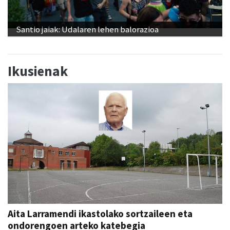
Santio jaiak: Udalaren lehen balorazioa
Ikusienak
Aita Larramendi ikastolako sortzaileen eta
ondorengoen arteko katebegia