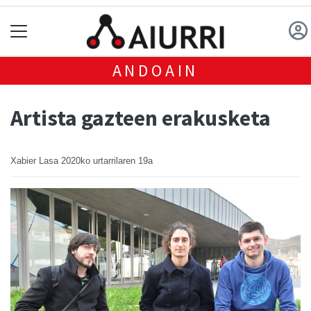
ANDOAIN
Artista gazteen erakusketa
Xabier Lasa
2020ko urtarrilaren 19a