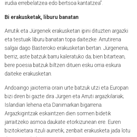
irudia errebelatzea edo bertsoa kantatzea”.
Bi erakusketak, liburu banatan
Arrutik eta Jürgenek erakusketan ipini dituzten argazki
eta testuak liburu banatan topa daitezke. Arrutirena
salgai dago Basteroko erakusketan bertan. Jürgenena,
berriz, aste batzuk barru kaleratuko da; bien bitartean,
bere poesia batzuk biltzen dituen esku orria eskura
daiteke erakusketan.
Andoaingo jaioterria orain urte batzuk utzi eta Europan
bizi diren bi gazte dira Jürgen eta Arruti argazkilariak;
Islandian lehena eta Danimarkan bigarrena.
Argazkigintzak eskaintzen dien sormen bidetik
jarraitzeko asmoa daukate etorkizunean ere. Euren
bizitokietara itzuli aurretik, zenbait erakusketa jada lotu