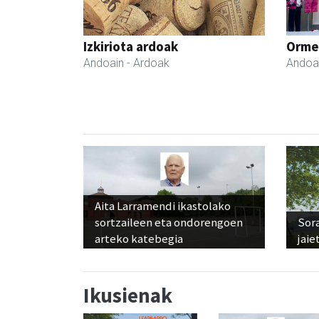
Izkiriota ardoak
Ormen
Andoain
- Ardoak
Andoa
Aita Larramendi ikastolako
sortzaileen eta ondorengoen
Sora
arteko katebegia
jaie
Ikusienak