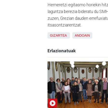
Hemeretzi egitasmo horiekin hitz
laguntza berezia bideratu du SMH
zuzen, Grezian dauden errefuxiat
itsasontziarentzat.
GIZARTEA
ANDOAIN
Erlazionatuak