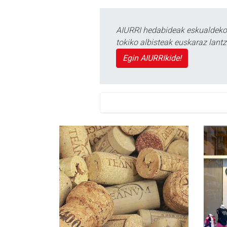
AIURRI hedabideak eskualdeko n
tokiko albisteak euskaraz lan
Egin AIURRIkide!