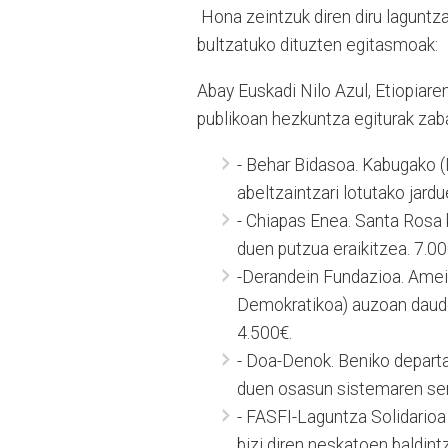
Hona zeintzuk diren diru laguntz
bultzatuko dituzten egitasmoak:
Abay Euskadi Nilo Azul, Etiopiar
publikoan hezkuntza egiturak zaba
- Behar Bidasoa. Kabugako (
abeltzaintzari lotutako jardu
- Chiapas Enea. Santa Rosa 
duen putzua eraikitzea. 7.00
-Derandein Fundazioa. Amei 
Demokratikoa) auzoan daud
4.500€.
- Doa-Denok. Beniko depart
duen osasun sistemaren se
- FASFI-Laguntza Solidarioa
bizi diren neskatoen baldint