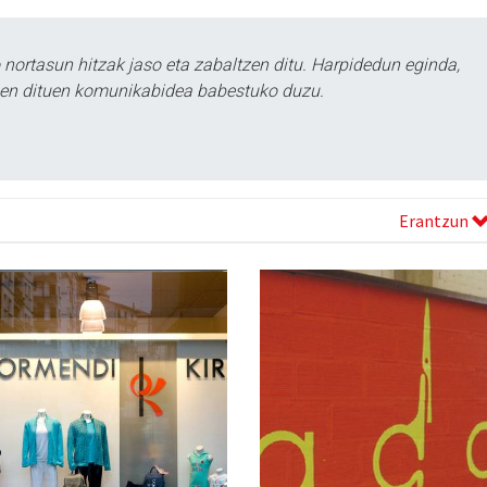
ortasun hitzak jaso eta zabaltzen ditu. Harpidedun eginda,
tzen dituen komunikabidea babestuko duzu.
Erantzun