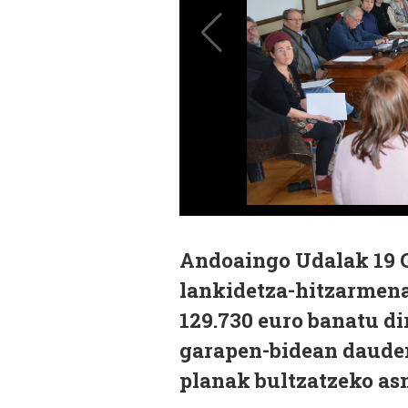
Andoaingo Udalak 19
lankidetza-hitzarmenak
129.730 euro banatu di
garapen-bidean dauden
planak bultzatzeko as