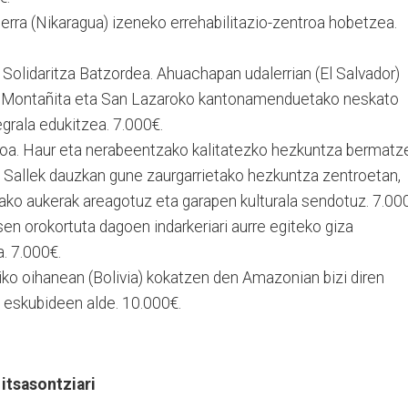
erra (Nikaragua) izeneko errehabilitazio-zentroa hobetzea.
olidaritza Batzordea. Ahuachapan udalerrian (El Salvador)
La Montañita eta San Lazaroko kantonamenduetako neskato
grala edukitzea. 7.000€.
. Haur eta nerabeentzako kalitatezko hezkuntza bermatz
 Sallek dauzkan gune zaurgarrietako hezkuntza zentroetan,
rako aukerak areagotuz eta garapen kulturala sendotuz. 7.00
en orokortuta dagoen indarkeriari aurre egiteko giza
. 7.000€.
iko oihanean (Bolivia) kokatzen den Amazonian bizi diren
eskubideen alde. 10.000€.
 itsasontziari