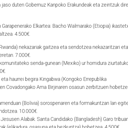
a jaso duten Gobernuz Kanpoko Erakundeak eta zeintzuk dir
en Garapenerako Elkartea: Bacho Walmarako (Etiopia) ikastet
ltzea. 4.500€.
Rwanda) nekazariak gaitzea eta sendotzea nekazaritzari et
eretan. 7.000€.
komunitateko senda-gunean (Mexiko) ur hornidura ziurtatuk
0€.
eta haurrei begira Kingabwa (Kongoko Errepublika
en Covadongako Ama Birjinaren osasun zerbitzuen hobetze
amenduan (Bolivia) sorospenaren eta formakuntzan lan egit
ndotzea. 10.000€.
 Jesusen Alabak. Santa Candidako (Bangladesh) Garo tribua
zak (elikadura, osasuna eta hezkuntza) hobetzea. 4.500€.