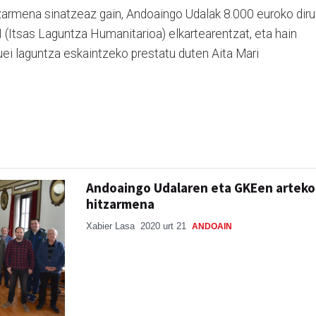
armena sinatzeaz gain, Andoaingo Udalak 8.000 euroko diru
 (Itsas Laguntza Humanitarioa) elkartearentzat, eta hain
uei laguntza eskaintzeko prestatu duten Aita Mari
Andoaingo Udalaren eta GKEen arteko
hitzarmena
Xabier Lasa
2020 urt 21
ANDOAIN