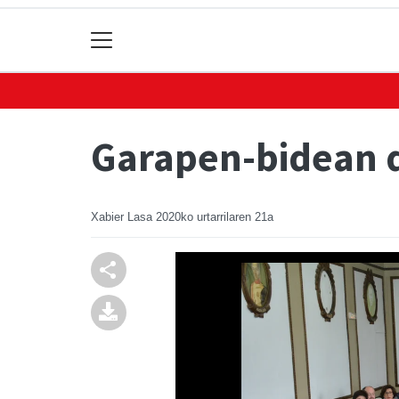
Garapen-bidean d
Xabier Lasa
2020ko urtarrilaren 21a