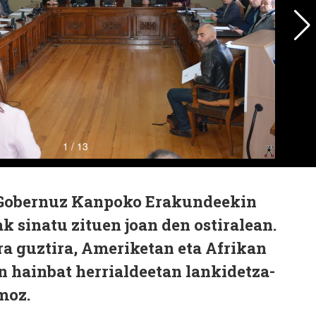
 Gobernuz Kanpoko Erakundeekin
 sinatu zituen joan den ostiralean.
ra guztira, Ameriketan eta Afrikan
 hainbat herrialdeetan lankidetza-
moz.