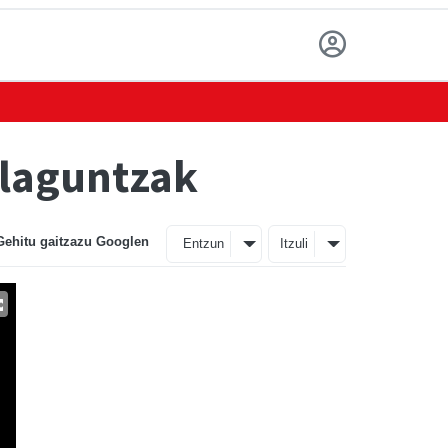
 laguntzak
Gehitu gaitzazu Googlen
Entzun
Itzuli