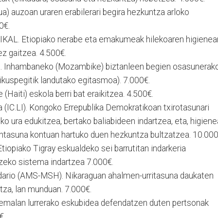
a) auzoan uraren erabilerari begira hezkuntza arloko
0€.
TIKAL. Etiopiako nerabe eta emakumeak hilekoaren higienear
ez gaitzea. 4.500€.
a. Inhambaneko (Mozambike) biztanleen begien osasunerak
ikuspegitik landutako egitasmoa). 7.000€.
 (Haiti) eskola berri bat eraikitzea. 4.500€.
a (IC.LI). Kongoko Errepublika Demokratikoan txirotasunari
 ura edukitzea, bertako baliabideen indartzea, eta, higiene
intasuna kontuan hartuko duen hezkuntza bultzatzea. 10.000
iopiako Tigray eskualdeko sei barrutitan indarkeria
zeko sistema indartzea 7.000€.
idario (AMS-MSH). Nikaraguan ahalmen-urritasuna daukaten
tza, lan munduan. 7.000€.
emalan lurrerako eskubidea defendatzen duten pertsonak
€.