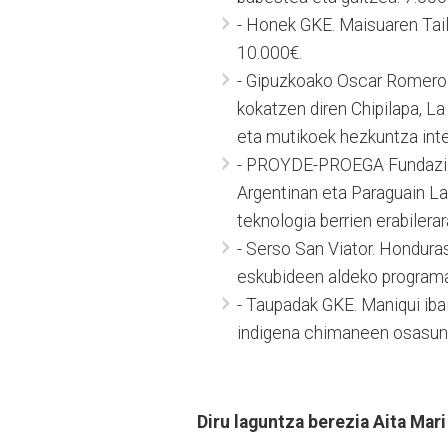
- Honek GKE. Maisuaren Tail
10.000€.
- Gipuzkoako Oscar Romero S
kokatzen diren Chipilapa, 
eta mutikoek hezkuntza inte
- PROYDE-PROEGA Fundazioa
Argentinan eta Paraguain La
teknologia berrien erabilera
- Serso San Viator. Honduras
eskubideen aldeko programa
- Taupadak GKE. Maniqui iba
indigena chimaneen osasun 
Diru laguntza berezia Aita Mari