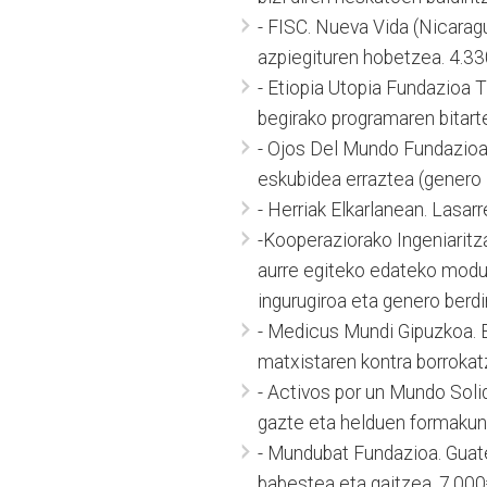
- FISC. Nueva Vida (Nicaragu
azpiegituren hobetzea. 4.33
- Etiopia Utopia Fundazioa 
begirako programaren bitart
- Ojos Del Mundo Fundazio
eskubidea erraztea (genero 
- Herriak Elkarlanean. Lasarre
-Kooperaziorako Ingeniaritz
aurre egiteko edateko moduko
ingurugiroa eta genero berd
- Medicus Mundi Gipuzkoa. Et
matxistaren kontra borrokat
- Activos por un Mundo Sol
gazte eta helduen formakun
- Mundubat Fundazioa. Guat
babestea eta gaitzea. 7.000