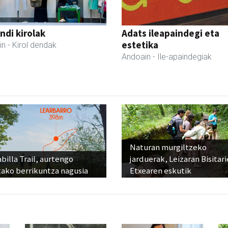
di kirolak
Adats ileapaindegi eta
estetika
in
- Kirol dendak
Andoain
- Ile-apaindegiak
Naturan murgiltzeko
billa Trail, aurtengo
jarduerak, Leizaran Bisitar
tako berrikuntza nagusia
Etxearen eskutik