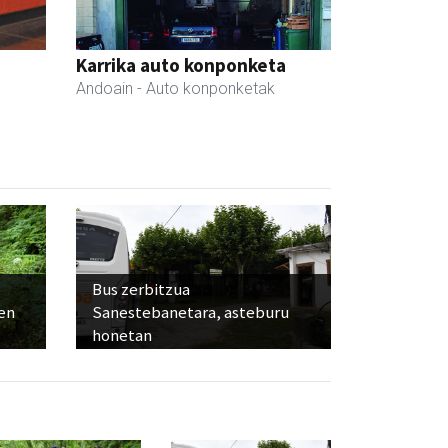
Karrika auto konponketa
Andoain
- Auto konponketak
Bus zerbitzua
ien
Sanestebanetara, asteburu
honetan