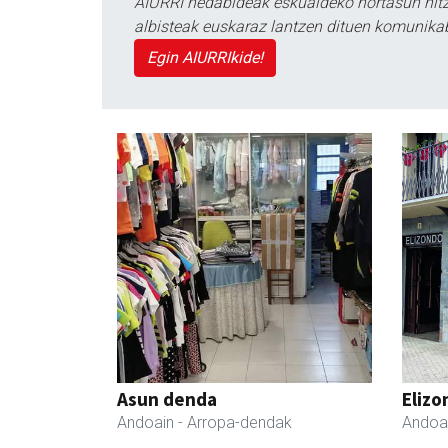
AIURRI hedabideak eskualdeko nortasun hitza
albisteak euskaraz lantzen dituen komunika
Egin AIURRIkide!
Asun denda
Elizo
Andoain
- Arropa-dendak
Andoa