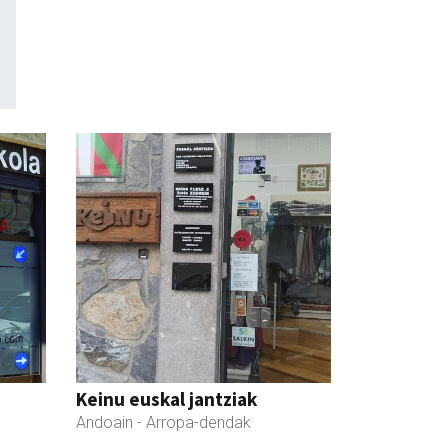
Keinu euskal jantziak
Andoain
- Arropa-dendak