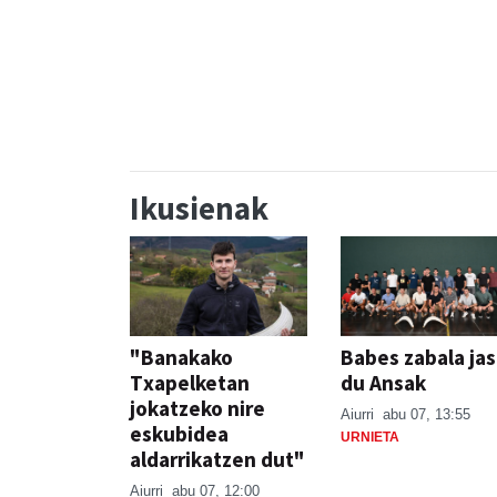
FESTAK
FEST
Ikusienak
"Banakako
Babes zabala ja
Txapelketan
du Ansak
jokatzeko nire
Aiurri
abu 07, 13:55
eskubidea
URNIETA
aldarrikatzen dut"
Aiurri
abu 07, 12:00