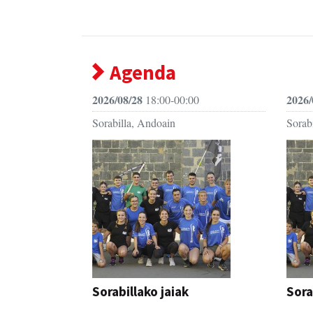
Agenda
2026/08/28
2026/
18:00-00:00
Sorabilla, Andoain
Sorab
Sorabillako jaiak
Sora