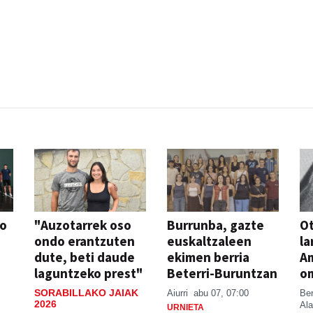
AK
FESTAK
so
"Auzotarrek oso
Burrunba, gazte
Ot
ondo erantzuten
euskaltzaleen
la
dute, beti daude
ekimen berria
A
laguntzeko prest"
Beterri-Buruntzan
o
SORABILLAKO JAIAK
Aiurri
abu 07, 07:00
Be
2026
Ala
URNIETA