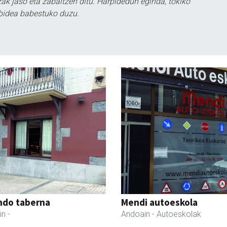
k jaso eta zabaltzen ditu. Harpidedun eginda, tokiko
bidea babestuko duzu.
ndo taberna
Mendi autoeskola
in
-
Andoain
- Autoeskolak