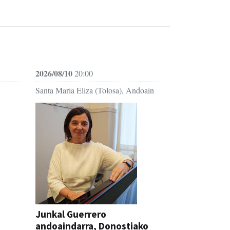
2026/08/10
20:00
Santa Maria Eliza (Tolosa), Andoain
Junkal Guerrero
andoaindarra, Donostiako