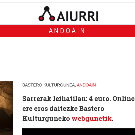
ANDOAIN
BASTERO KULTURGUNEA,
ANDOAIN
Sarrerak leihatilan: 4 euro. Online
ere eros daitezke Bastero
Kulturguneko
webgunetik
.