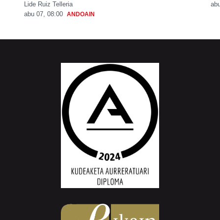
Lide Ruiz Telleria
abu
abu 07, 08:00
ANDOAIN