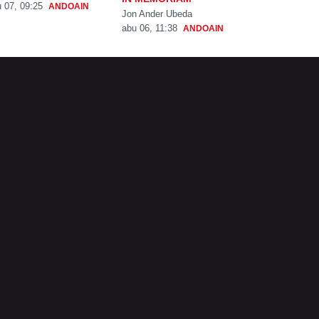
 07, 09:25
ANDOAIN
Jon Ander Ubeda
abu 06, 11:38
ANDOAIN