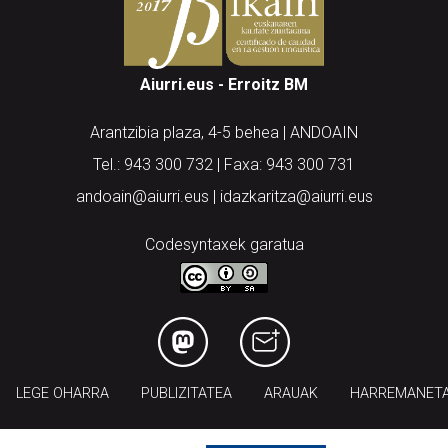
Aiurri.eus - Erroitz BM
Arantzibia plaza, 4-5 behea | ANDOAIN
Tel.: 943 300 732 | Faxa: 943 300 731
andoain@aiurri.eus | idazkaritza@aiurri.eus
Codesyntaxek garatua
LEGE OHARRA
PUBLIZITATEA
ARAUAK
HARREMANET