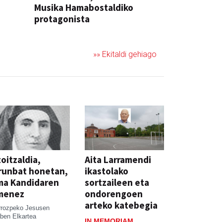
Musika Hamabostaldiko
protagonista
KONTZERTUA
»» Ekitaldi gehiago
oitzaldia,
Aita Larramendi
runbat honetan,
ikastolako
ma Kandidaren
sortzaileen eta
menez
ondorengoen
arteko katebegia
rrozpeko Jesusen
ben Elkartea
IN MEMORIAM