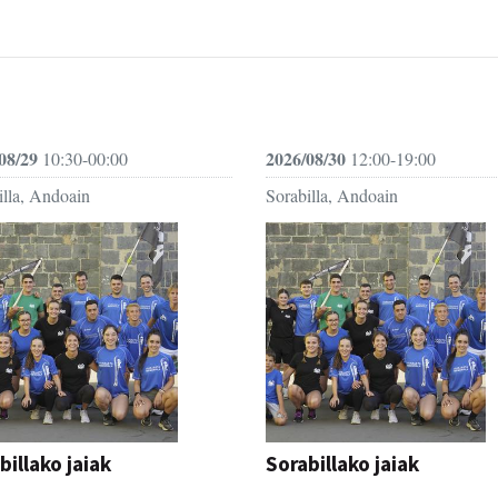
08/29
2026/08/30
10:30-00:00
12:00-19:00
illa, Andoain
Sorabilla, Andoain
billako jaiak
Sorabillako jaiak