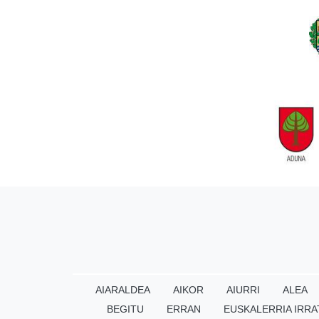
AIARALDEA
AIKOR
AIURRI
ALEA
BEGITU
ERRAN
EUSKALERRIA IRRA