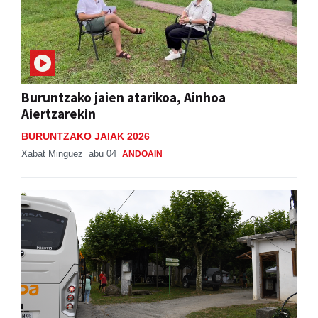
Buruntzako jaien atarikoa, Ainhoa
Aiertzarekin
BURUNTZAKO JAIAK 2026
Xabat Minguez
abu 04
ANDOAIN