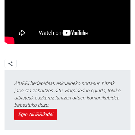
AIURRI hedabideak eskualdeko nortasun hitzak
jaso eta zabaltzen ditu. Harpidedun eginda, tokiko
albisteak euskaraz lantzen dituen komunikabidea
babestuko duzu.
Egin AIURRIkide!