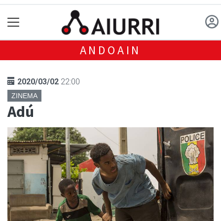
ANDOAIN
2020/03/02
22:00
ZINEMA
Adú