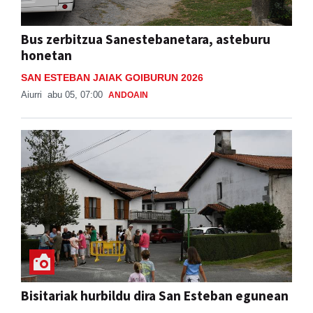
Bus zerbitzua Sanestebanetara, asteburu
honetan
SAN ESTEBAN JAIAK GOIBURUN 2026
Aiurri
abu 05, 07:00
ANDOAIN
Bisitariak hurbildu dira San Esteban egunean