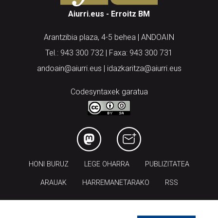
Aiurri.eus - Erroitz BM
Arantzibia plaza, 4-5 behea | ANDOAIN
Tel.: 943 300 732 | Faxa: 943 300 731
andoain@aiurri.eus | idazkaritza@aiurri.eus
Codesyntaxek garatua
HONI BURUZ
LEGE OHARRA
PUBLIZITATEA
ARAUAK
HARREMANETARAKO
RSS