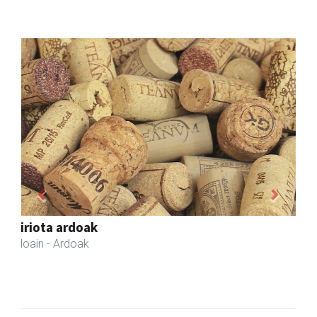
Previous
Next
Li arropa eta osagarriak
Andoain
- Arropa-dendak