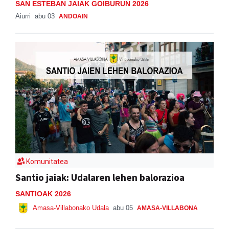
SAN ESTEBAN JAIAK GOIBURUN 2026
Aiurri
abu 03
ANDOAIN
Komunitatea
Santio jaiak: Udalaren lehen balorazioa
SANTIOAK 2026
Amasa-Villabonako Udala
abu 05
AMASA-VILLABONA