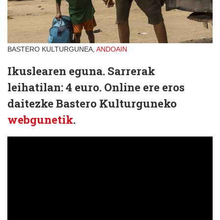
BASTERO KULTURGUNEA,
ANDOAIN
Ikuslearen eguna. Sarrerak
leihatilan: 4 euro. Online ere eros
daitezke Bastero Kulturguneko
webgunetik
.