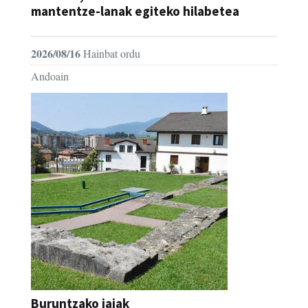
mantentze-lanak egiteko hilabetea
2026/08/16
Hainbat ordu
Andoain
Buruntzako jaiak