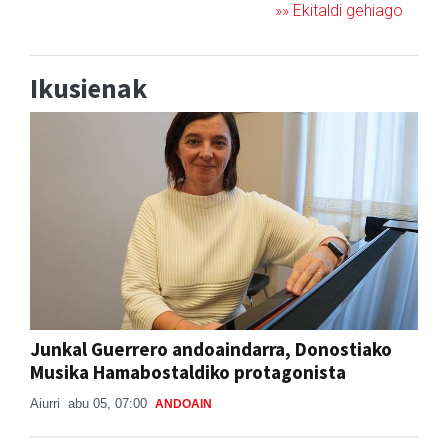
»» Ekitaldi gehiago
Ikusienak
Junkal Guerrero andoaindarra, Donostiako
Musika Hamabostaldiko protagonista
Aiurri
abu 05, 07:00
ANDOAIN