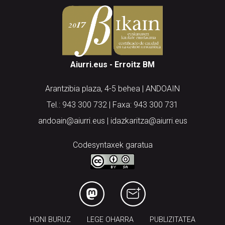
Aiurri.eus - Erroitz BM
Arantzibia plaza, 4-5 behea | ANDOAIN
Tel.: 943 300 732 | Faxa: 943 300 731
andoain@aiurri.eus | idazkaritza@aiurri.eus
Codesyntaxek garatua
HONI BURUZ
LEGE OHARRA
PUBLIZITATEA