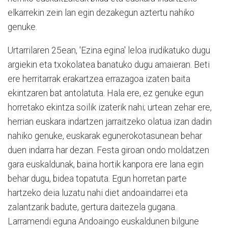
elkarrekin zein lan egin dezakegun aztertu nahiko
genuke.
Urtarrilaren 25ean, 'Ezina egina' leloa irudikatuko dugu
argiekin eta txokolatea banatuko dugu amaieran. Beti
ere herritarrak erakartzea errazagoa izaten baita
ekintzaren bat antolatuta. Hala ere, ez genuke egun
horretako ekintza soilik izaterik nahi; urtean zehar ere,
herrian euskara indartzen jarraitzeko olatua izan dadin
nahiko genuke, euskarak egunerokotasunean behar
duen indarra har dezan. Festa giroan ondo moldatzen
gara euskaldunak, baina hortik kanpora ere lana egin
behar dugu, bidea topatuta. Egun horretan parte
hartzeko deia luzatu nahi diet andoaindarrei eta
zalantzarik badute, gertura daitezela gugana.
Larramendi eguna Andoaingo euskaldunen bilgune