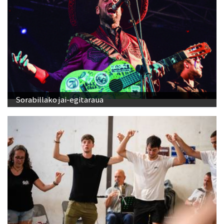
Sorabillako jai-egitaraua