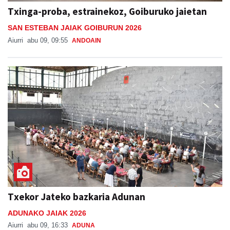
Txinga-proba, estrainekoz, Goiburuko jaietan
SAN ESTEBAN JAIAK GOIBURUN 2026
Aiurri
abu 09, 09:55
ANDOAIN
Txekor Jateko bazkaria Adunan
ADUNAKO JAIAK 2026
Aiurri
abu 09, 16:33
ADUNA