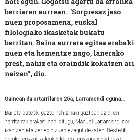
hori egun. Gogotsu agertu da erronka
berriaren aurrean. "Sorpresaz jaso
nuen proposamena, euskal
filologiako ikasketak bukatu
berritan. Baina aurrera egitea erabaki
nuen eta hementxe nago, lanerako
prest, nahiz eta oraindik kokatzen ari
naizen", dio.
Gainean da urtarrilaren 25a, Larramendi eguna...
Bai eta batetik, gazte nahiz hain gazteak ez diren
herritarrak erakarri nahi ditugu, Manuel Larramendi nor
izan zen eta zer egin zuen ezagut dezaten. Bestetik,
herriko euskaltzaleak bildu eta euskara indartzeko