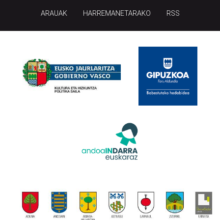
ARAUAK
HARREMANETARAKO
RSS