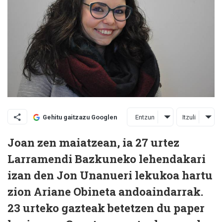
Entzun
Itzuli
Gehitu gaitzazu Googlen
Joan zen maiatzean, ia 27 urtez
Larramendi Bazkuneko lehendakari
izan den Jon Unanueri lekukoa hartu
zion Ariane Obineta andoaindarrak.
23 urteko gazteak betetzen du paper