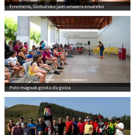
Erromeria, Goiburuko jaiei amaiera emateko
Potx magoak girotu du goiza