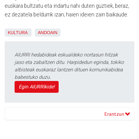
euskara bultzatu eta indartu nahi duten guztiek, beraz,
ez dezatela beldurrik izan; haien ideien zain baikaude.
KULTURA
ANDOAIN
AIURRI hedabideak eskualdeko nortasun hitzak
jaso eta zabaltzen ditu. Harpidedun eginda, tokiko
albisteak euskaraz lantzen dituen komunikabidea
babestuko duzu.
Egin AIURRIkide!
Erantzun