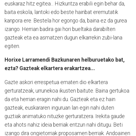
euskaraz hitz egitea... Hizkuntza erabili egin behar da,
baita eskola, lantoki edo beste hainbat eremutatik
kanpora ere. Bestela hor egongo da, baina ez da gurea
izango. Herrian badira gai hori bueltaka darabilten
gazteak eta ea asmatzen dugun elkarrekin zubi-lana
egiten.
Horixe Larramendi Bazkunaren helburuetako bat,
ezta? Gazteak elkartera erakartzea...
Gazte askori errespetua ematen dio elkartera
gerturatzeak, urrunekoa ikusten baitute. Baina gertukoa
da eta herrian eragin nahi du. Gazteak eta ez hain
gazteak, euskararen inguruan lan egin nahi duten
guztiak animatuko nituzke gerturatzera. Irekita gaude
eta ahots nahiz ideia berriak entzun nahi ditugu. Beti
izango dira ongietorriak proposamen berriak. Andoainen