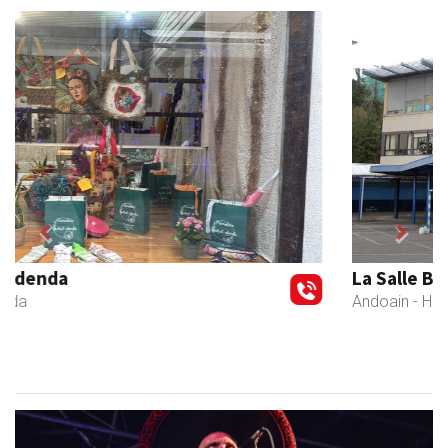
Previous
Next
La Salle Berrozpe Ikastetxea
Andoain
- Hezkuntza