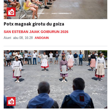
Potx magoak girotu du goiza
SAN ESTEBAN JAIAK GOIBURUN 2026
Aiurri
abu 08, 16:28
ANDOAIN