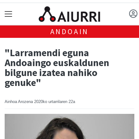
ANDOAIN
"Larramendi eguna
Andoaingo euskaldunen
bilgune izatea nahiko
genuke"
Ainhoa Arozena
2020ko urtarrilaren 22a