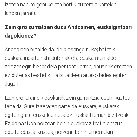
izatea nahiko genuke eta hortik aurrera elkarrekin
lanean jarraitu.
Zein giro sumatzen duzu Andoainen, euskalgintzari
dagokionez?
Andoainen bi talde daudela esango nuke; batetik
euskara indartu nahi dutenak eta euskararen alde
zeozer egin behar dela pentsatu arren, pausorik ematen
ez dutenak bestetik. Ea bi taldeen arteko bidea egiten
dugun.
Izan ere, oraindik euskarak zein garrantzia duen ikustea
falta da. Gure izaeraren parte da euskara; euskarak
egiten gaitu euskaldun eta ez Euskal Herrian bizitzeak.
Ez da nahikoa noizean behin euskaraz irratia entzun
edo telebista ikustea, noizean behin umearekin